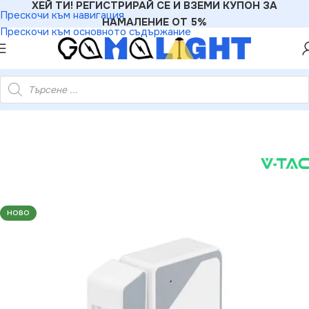
ХЕЙ ТИ! РЕГИСТРИРАЙ СЕ И ВЗЕМИ КУПОН ЗА
Прескочи към навигация
НАМАЛЕНИЕ ОТ 5%
Прескочи към основното съдържание
ащи за Обработка
»
V-TAC VT-6782 Wifi Сензор за Врата Бял
НОВО