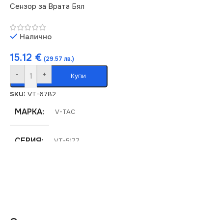
Сензор за Врата Бял
Налично
15.12
€
(29.57 лв.)
-
+
Купи
SKU:
VT-6782
МАРКА
V-TAC
СЕРИЯ
VT-5177