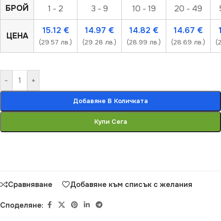
БРОЙ
1 - 2
3 - 9
10 - 19
20 - 49
15.12
€
14.97
€
14.82
€
14.67
€
ЦЕНА
(29.57 лв.)
(29.28 лв.)
(28.99 лв.)
(28.69 лв.)
(
-
+
Добавяне В Количката
Купи Сега
Сравняване
Добавяне към списък с желания
Споделяне: