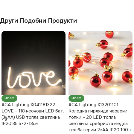
Други Подобни Продукти
НОВО
НОВО
ACA Lighting X041181322
ACA Lighting X13201101
LOVE – 118 неонови LED бат.
Коледна гирлянда червени
(3×AA) USB топла светлина
топки – 20 LED топла
IP20 35.5×2×13см
светлина сребриста медна
тел батерии 2×AA IP20 190 +