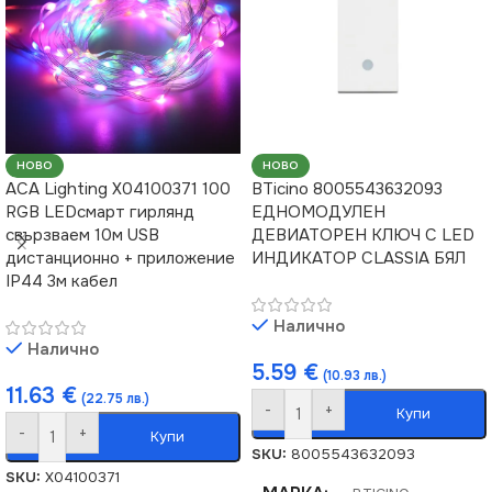
НОВО
НОВО
ACA Lighting X04100371 100
BTicino 8005543632093
RGB LEDсмарт гирлянд
ЕДНОМОДУЛЕН
свързваем 10м USB
ДЕВИАТОРЕН КЛЮЧ С LED
дистанционно + приложение
ИНДИКАТОР CLASSIA БЯЛ
IP44 3м кабел
Налично
Налично
5.59
€
(10.93 лв.)
11.63
€
(22.75 лв.)
-
+
Купи
-
+
Купи
SKU:
8005543632093
SKU:
X04100371