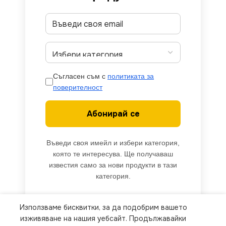
Съгласен съм с
политиката за
поверителност
Абонирай се
Въведи своя имейл и избери категория,
която те интересува. Ще получаваш
известия само за нови продукти в тази
категория.
Използваме бисквитки, за да подобрим вашето
We use cookies to improve your experience on our
изживяване на нашия уебсайт. Продължавайки