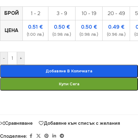
БРОЙ
1 - 2
3 - 9
10 - 19
20 - 49
5
0.51
€
0.50
€
0.50
€
0.49
€
ЦЕНА
(1.00 лв.)
(0.98 лв.)
(0.98 лв.)
(0.96 лв.)
(0
-
+
Добавяне В Количката
Купи Сега
Сравняване
Добавяне към списък с желания
Споделяне: