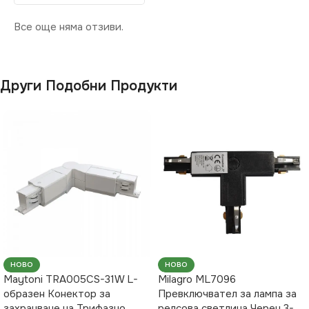
Все още няма отзиви.
Други Подобни Продукти
НОВО
НОВО
Maytoni TRA005CS-31W L-
Milagro ML7096
образен Конектор за
Превключвател за лампа за
захранване на Трифазно
релсова светлина Черен 3-