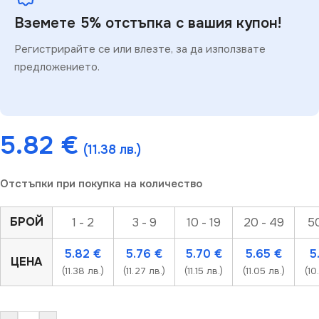
Вземете 5% отстъпка с вашия купон!
Регистрирайте се или влезте, за да използвате
предложението.
5.82
€
(11.38 лв.)
Отстъпки при покупка на количество
БРОЙ
1 - 2
3 - 9
10 - 19
20 - 49
50
5.82
€
5.76
€
5.70
€
5.65
€
5
ЦЕНА
(11.38 лв.)
(11.27 лв.)
(11.15 лв.)
(11.05 лв.)
(10