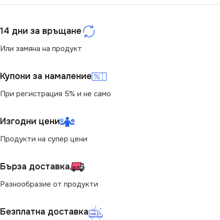
СТЕПЕН НА ЗАЩИТА
СТЕПЕН НА ЗАЩИТА
14 дни за връщане
IP20
IP20
Или замяна на продукт
ЦВЯТ
Черен
ЦВЯТ
Бял
Купони за намаление
ТИП РЕЛСОВА
При регистрация 5% и не само
ТИП РЕЛСОВА
СИСТЕМА
СИСТЕМА
Изгодни цени
Стандартна 220V
Стандартна 220V
Продукти на супер цени
Бърза доставка
Разнообразие от продукти
Безплатна доставка