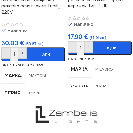
релсово осветление Trinity
верижен Тип: T UR
220V
Налично
Налично
17.90
€
(35.01 лв.)
30.00
€
(58.67 лв.)
-
+
Купи
-
+
Купи
SKU:
ML7096
SKU:
TRA005CS-31W
МАРКА
MILAGRO
МАРКА
MAYTONI
СЕРИЯ
KLYUCH
СЕРИЯ
Trinity
НАПРЕЖЕНИЕ (V)
НАПРЕЖЕНИЕ (V)
220V
220V