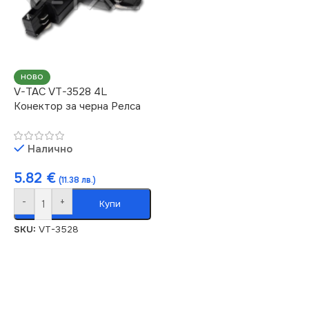
НОВО
V-TAC VT-3528 4L
Конектор за черна Релса
Налично
5.82
€
(11.38 лв.)
-
+
Купи
SKU:
VT-3528