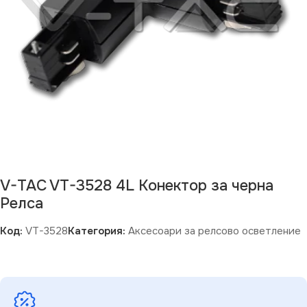
V-TAC VT-3528 4L Конектор за черна
Релса
Код:
VT-3528
Категория:
Аксесоари за релсово осветление