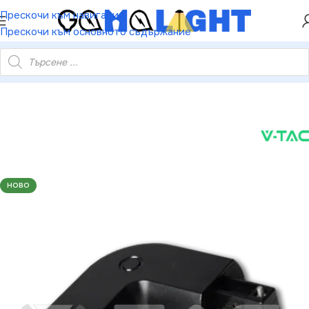
ХЕЙ ТИ! РЕГИСТРИРАЙ СЕ И ВЗЕМИ КУПОН ЗА
Прескочи към навигация
НАМАЛЕНИЕ ОТ 5%
Прескочи към основното съдържание
ово осветление
»
V-TAC VT-3528 4L Конектор за черна Релса
НОВО