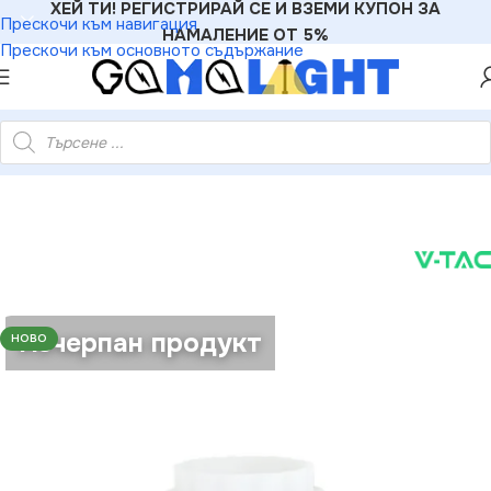
ХЕЙ ТИ! РЕГИСТРИРАЙ СЕ И ВЗЕМИ КУПОН ЗА
Прескочи към навигация
НАМАЛЕНИЕ ОТ 5%
Прескочи към основното съдържание
атериали
»
Преходници
»
V-TAC VT-3417 Преходник E40 E27
Изчерпан продукт
НОВО