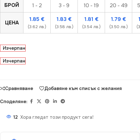
БРОЙ
1 - 2
3 - 9
10 - 19
20 - 49
5
1.85
€
1.83
€
1.81
€
1.79
€
ЦЕНА
(3.62 лв.)
(3.58 лв.)
(3.54 лв.)
(3.50 лв.)
(
Изчерпан
Изчерпан
Сравняване
Добавяне към списък с желания
Споделяне:
12
Хора гледат този продукт сега!