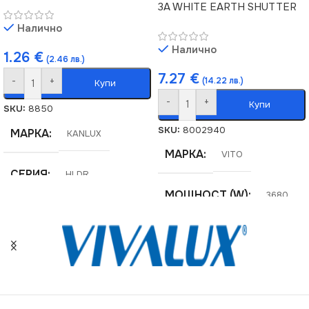
3A WHITE EARTH SHUTTER
Налично
Налично
1.26
€
(2.46 лв.)
7.27
€
-
+
(14.22 лв.)
Купи
-
+
Купи
SKU:
8850
SKU:
8002940
МАРКА
KANLUX
МАРКА
VITO
СЕРИЯ
HLDR
МОЩНОСТ (W)
3680
НАПРЕЖЕНИЕ (V)
НАПРЕЖЕНИЕ (V)
220V
250V
ЦОКЪЛ
GU10