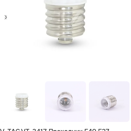
Изчерпан продукт
Изчерпано
Изчерпано
Изчерпано