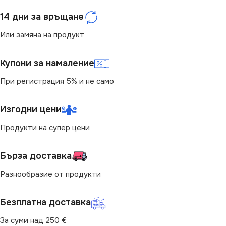
СТЕПЕН НА ЗАЩИТА
МОЩНОСТ (W)
14 дни за връщане
35
IP20
Или замяна на продукт
ВИД
с Крушки
РАЗМЕР
Купони за намаление
БРОЙ ФАСУНГИ
1
При регистрация 5% и не само
11.2 x 4.8 x 7.6 cm
ЦВЯТ
Изгодни цени
Бял
Продукти на супер цени
КОНТАКТ
Бърза доставка
Шуко + USB-A + USB-C
Разнообразие от продукти
СЕРИЯ
COMBI
Безплатна доставка
За суми над 250 €