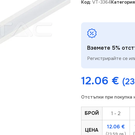
Код:
VT-3364
Категория
Вземете 5% отстъ
Регистрирайте се или
12.06
€
(23
Отстъпки при покупка 
БРОЙ
1 - 2
12.06
€
ЦЕНА
(23.59 лв.)