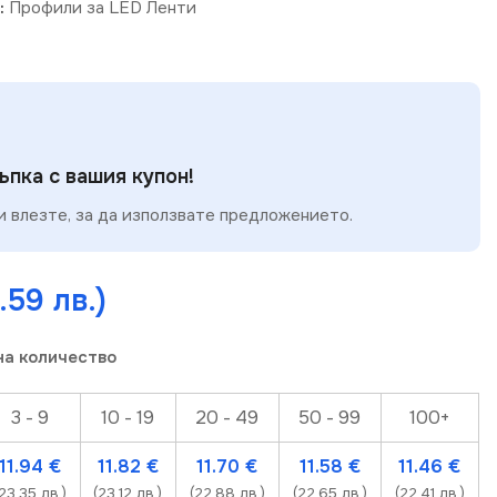
:
Профили за LED Ленти
пка с вашия купон!
 влезте, за да използвате предложението.
.59 лв.)
на количество
3 - 9
10 - 19
20 - 49
50 - 99
100+
11.94
€
11.82
€
11.70
€
11.58
€
11.46
€
(23.35 лв.)
(23.12 лв.)
(22.88 лв.)
(22.65 лв.)
(22.41 лв.)