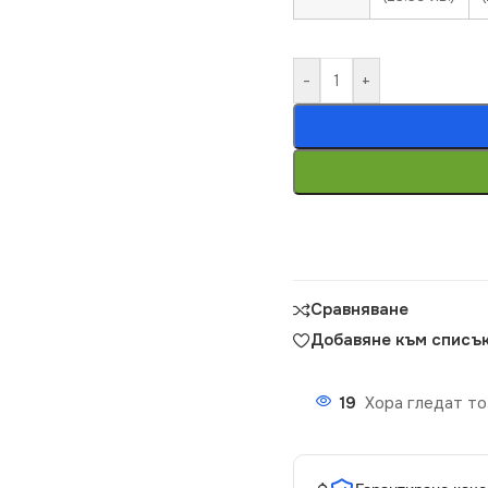
-
+
Сравняване
Добавяне към списък
19
Хора гледат то