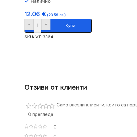
Налично
12.06
€
(23.59 лв.)
-
+
Купи
SKU:
VT-3364
Отзиви от клиенти
Само влезли клиенти, които са пор
0 прегледа
0
0