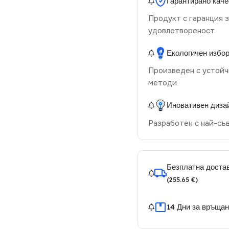
Гарантирано каче
Продукт с гаранция з
удовлетвореност
Екологичен избо
Произведен с устойч
методи
Иновативен диза
Разработен с най-съ
Безплатна достав
(255.65 €)
14 Дни за връща