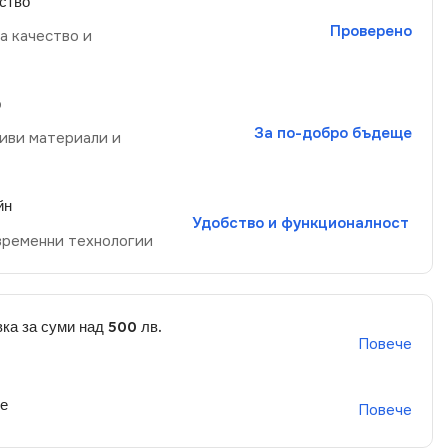
ство
Проверено
а качество и
р
За по-добро бъдеще
иви материали и
йн
Удобство и функционалност
временни технологии
ка за суми над 500 лв.
Повече
не
Повече