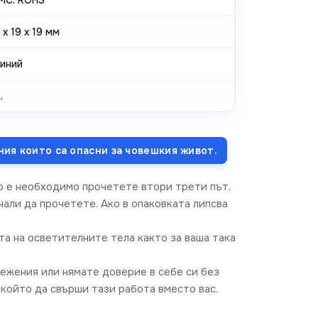
x 19 x 19 мм
иний
.
ния които са опасни за човешкия живот.
о е необходимо прочетете втори трети път.
али да прочетете. Ако в опаковката липсва
та на осветителните тела както за ваша така
режения или нямате доверие в себе си без
който да свърши тази работа вместо вас.