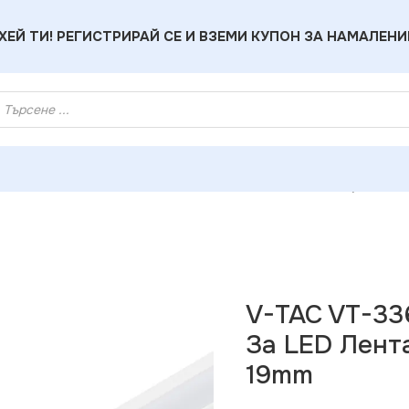
ХЕЙ ТИ! РЕГИСТРИРАЙ СЕ И ВЗЕМИ КУПОН ЗА НАМАЛЕНИ
за LED Ленти
»
V-TAC VT-3364 Монтажен Kит С Дифузер За L
V-TAC VT-33
За LED Лент
19mm