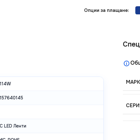
Опции за плащане:
Спец
Об
МАРК
114W
157640145
СЕРИ
C LED Ленти
EMC. ROHS