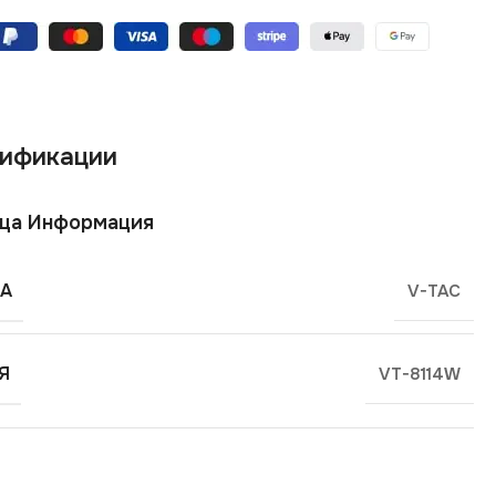
ификации
ща Информация
А
V-TAC
Я
VT-8114W