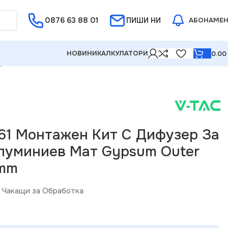
0876 63 88 01
Е ОТ 5%
ПИШИ НИ
АБОНАМЕ
НОВИНИ
КАЛКУЛАТОРИ
0.0
Gypsum Outer Corner 2000mm
61 Монтажен Kит С Дифузер За
луминиев Мат Gypsum Outer
0mm
Чакащи за Обработка