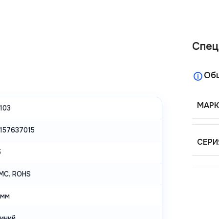
Спец
Об
МАРК
103
157637015
СЕРИ
5
EMC. ROHS
0мм
иний