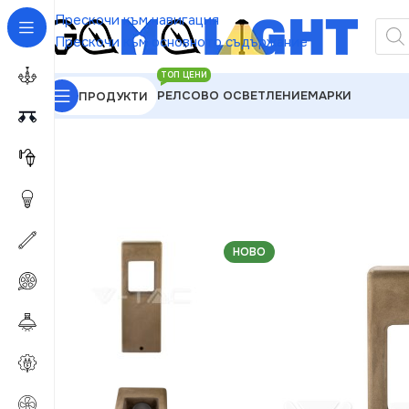
Прескочи към навигация
Прескочи към основното съдържание
ТОП ЦЕНИ
РЕЛСОВО ОСВЕТЛЕНИЕ
МАРКИ
ПРОДУКТИ
GAMALIGHT
»
Чакащи за Обработка
»
V-TAC VT-33
НОВО