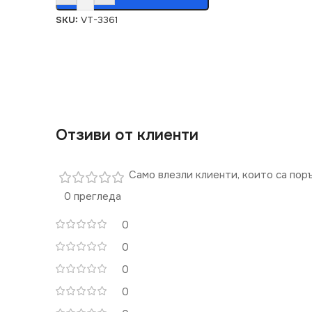
SKU:
VT-3361
Отзиви от клиенти
Само влезли клиенти, които са пор
0 прегледа
0
0
0
0