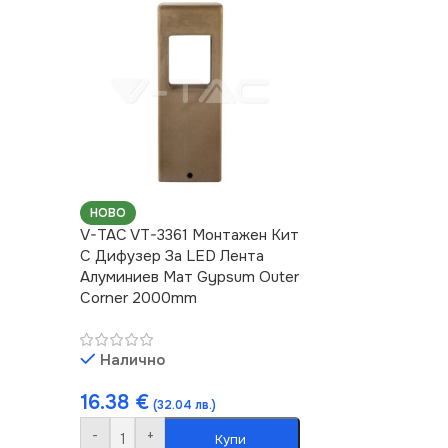
НОВО
V-TAC VT-3361 Монтажен Kит
С Дифузер За LED Лента
Алуминиев Мат Gypsum Outer
Corner 2000mm
Налично
16.38
€
(32.04 лв.)
-
+
Купи