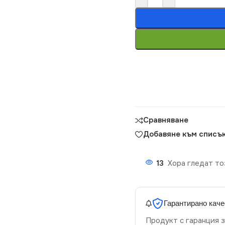
Сравняване
Добавяне към списък
13
Хора гледат то
Гарантирано каче
Продукт с гаранция з