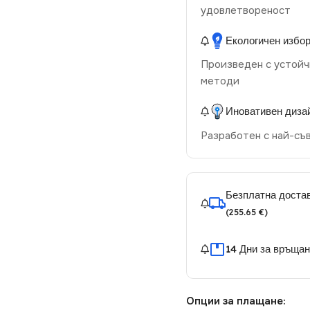
удовлетвореност
Екологичен избо
Произведен с устойч
методи
Иновативен диза
Разработен с най-съ
Безплатна достав
(255.65 €)
14 Дни за връща
Опции за плащане: