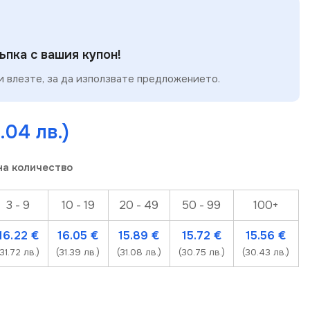
пка с вашия купон!
 влезте, за да използвате предложението.
.04 лв.)
на количество
3 - 9
10 - 19
20 - 49
50 - 99
100+
16.22
€
16.05
€
15.89
€
15.72
€
15.56
€
(31.72 лв.)
(31.39 лв.)
(31.08 лв.)
(30.75 лв.)
(30.43 лв.)