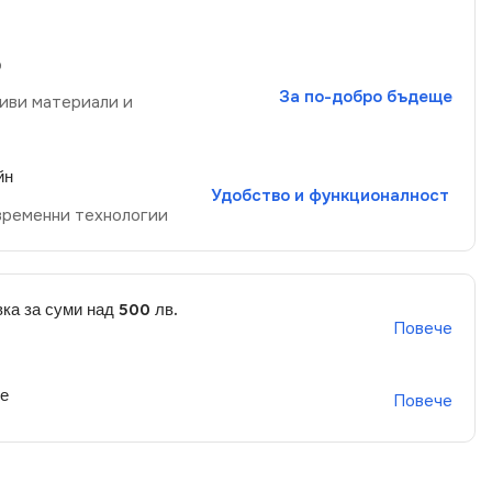
р
За по-добро бъдеще
иви материали и
йн
Удобство и функционалност
временни технологии
ка за суми над 500 лв.
Повече
не
Повече