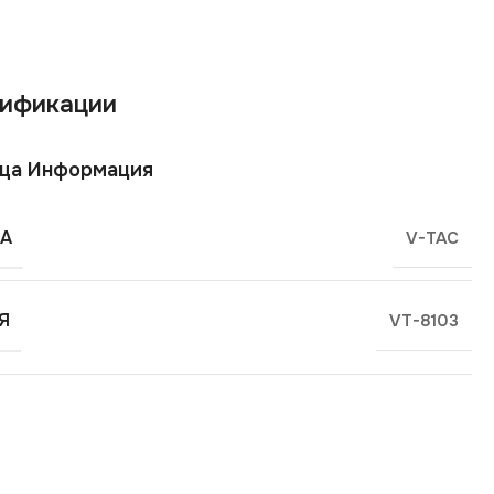
ификации
ща Информация
А
V-TAC
Я
VT-8103