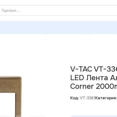
ХЕЙ ТИ! РЕГИСТРИРАЙ СЕ И ВЗЕМИ КУПОН ЗА НАМАЛЕНИ
61 Монтажен Kит С Дифузер За LED Лента Алуминиев Мат 
V-TAC VT-33
LED Лента А
Corner 200
Код:
VT-3361
Категория: