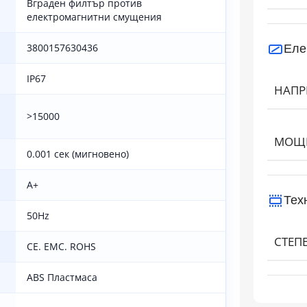
Вграден филтър против
електромагнитни смущения
Еле
3800157630436
IP67
НАПР
И
>15000
МОЩН
0.001 сек (мигновено)
A+
Тех
50Hz
СТЕП
CE. EMC. ROHS
ABS Пластмаса