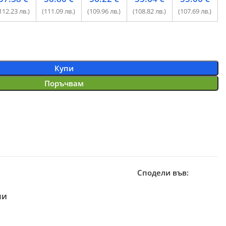
112.23 лв.)
(111.09 лв.)
(109.96 лв.)
(108.82 лв.)
(107.69 лв.)
Купи
Поръчвам
Сподели във:
ми