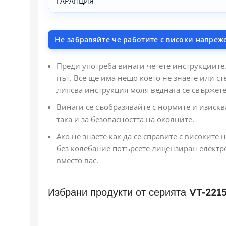
ГАРАНЦИЯ
Не забравяйте че работите с високи напреж
Преди употреба винаги четете инструкциите.
път. Все ще има нещо което не знаете или ст
липсва инструкция моля веднага се свържете 
Винаги се съобразявайте с нормите и изискв
така и за безопасността на околните.
Ако не знаете как да се справите с високите
без колебание потърсете лицензиран електр
вместо вас.
Избрани продукти от серията VT-221