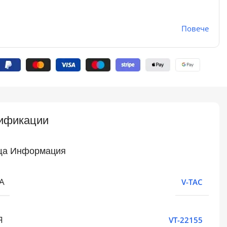
Повече
ификации
а Информация
А
V-TAC
Я
VT-22155