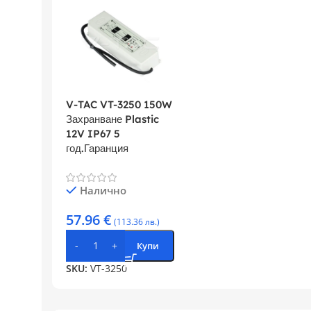
V-TAC VT-3250 150W
Захранване Plastic
12V IP67 5
год.Гаранция
Налично
57.96
€
(113.36 лв.)
Купи
SKU:
VT-3250