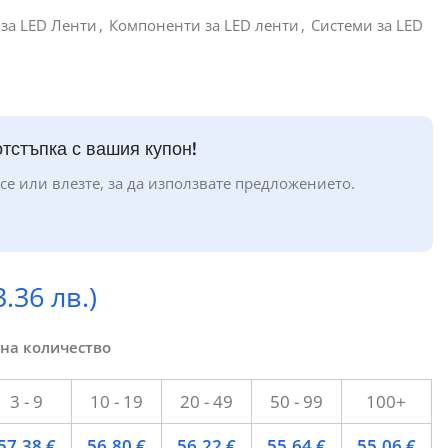
за LED Ленти
,
Компоненти за LED ленти
,
Системи за LED
тстъпка с вашия купон!
се или влезте, за да използвате предложението.
3.36 лв.)
 на количество
3 - 9
10 - 19
20 - 49
50 - 99
100+
57.38
€
56.80
€
56.22
€
55.64
€
55.06
€