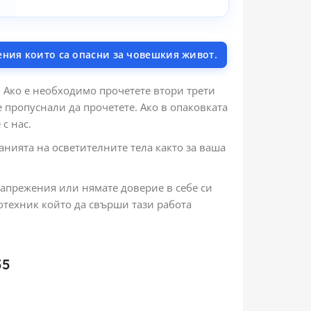
ения които са опасни за човешкия живот.
 Ако е необходимо прочетете втори трети
е пропуснали да прочетете. Ако в опаковката
с нас.
анията на осветителните тела както за ваша
 напрежения или нямате доверие в себе си
отехник който да свърши тази работа
55