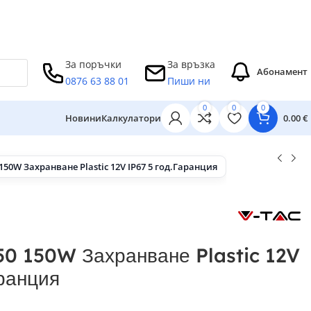
За поръчки
За връзка
Абонамент
0876 63 88 01
Пиши ни
0
0
0


Новини
Калкулатори
0.00
€
 150W Захранване Plastic 12V IP67 5 год.Гаранция
0 150W Захранване Plastic 12V
аранция