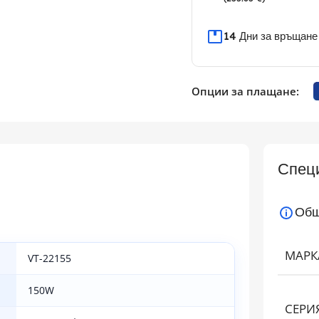
14 Дни за връщане
Опции за плащане:
Спец
Общ
МАРК
VT-22155
150W
СЕРИ