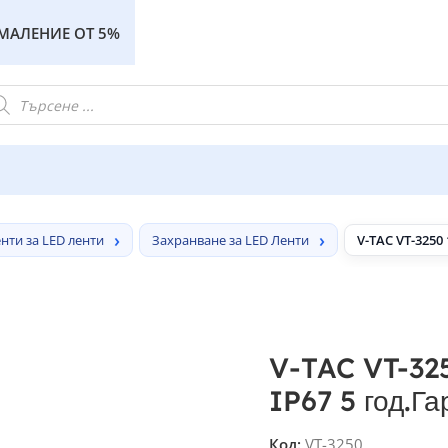
АМАЛЕНИЕ ОТ 5%
ти за LED ленти
Захранване за LED Ленти
V-TAC VT-3250
V-TAC VT-325
IP67 5 год.Г
Код:
VT-3250