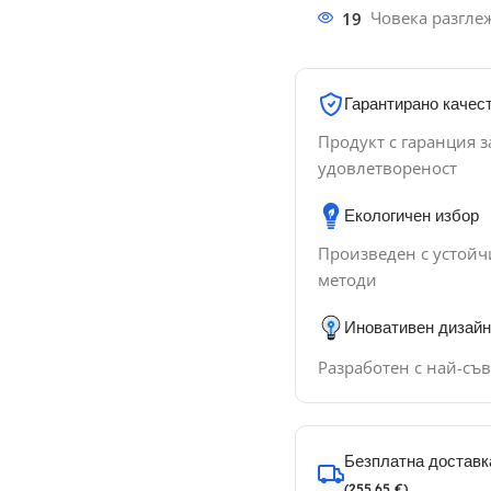
19
Човека разгле
Гарантирано качес
Продукт с гаранция з
удовлетвореност
Екологичен избор
Произведен с устойч
методи
Иновативен дизайн
Разработен с най-съ
Безплатна доставка
(255.65 €)