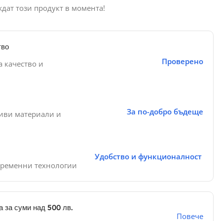
ждат този продукт в момента!
тво
Проверено
а качество и
За по-добро бъдеще
иви материали и
Удобство и функционалност
временни технологии
 за суми над 500 лв.
Повече