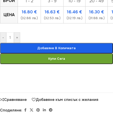
БРОЙ
1 - 2
3 - 9
10 - 19
20 - 49
16.80
€
16.63
€
16.46
€
16.30
€
ЦЕНА
(32.86 лв.)
(32.53 лв.)
(32.19 лв.)
(31.88 лв.)
(
-
+
Добавяне В Количката
Купи Сега
Сравняване
Добавяне към списък с желания
Споделяне: