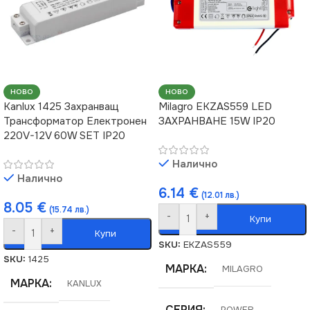
НОВО
НОВО
Kanlux 1425 Захранващ
Milagro EKZAS559 LED
Трансформатор Електронен
ЗАХРАНВАНЕ 15W IP20
220V-12V 60W SET IP20
Налично
Налично
6.14
€
(12.01 лв.)
8.05
€
(15.74 лв.)
-
+
Купи
-
+
Купи
SKU:
EKZAS559
SKU:
1425
МАРКА
MILAGRO
МАРКА
KANLUX
СЕРИЯ