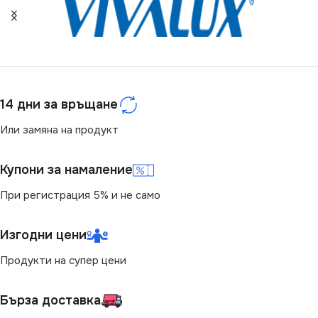
ЦВЕТНА ТЕМПЕРАТУРА
СТЕПЕН НА ЗАЩИТА
(K)
IP20
6000
14 дни за връщане
ЦВЕТНА ТЕМПЕРАТУРА
СВЕТЛИНЕН ПОТОК
(K)
Или замяна на продукт
(LM)
6400
Купони за намаление
500
При регистрация 5% и не само
SMD
SMD5730
СТЕПЕН НА ЗАЩИТА
Изгодни цени
БРОЙ SMD / M
120
IP20
Продукти на супер цени
МОЩНОСТ / М
20W
ДИМИРАНЕ
Димираща
Бърза доставка