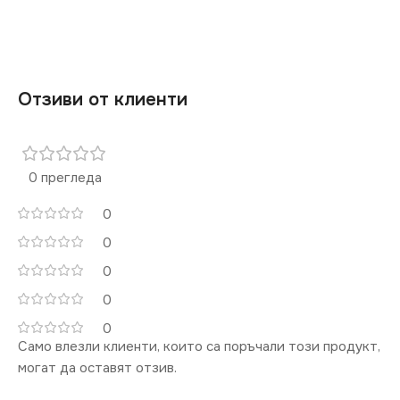
НАПРЕЖЕНИЕ (V)
24V
Отзиви от клиенти
МОЩНОСТ (W)
12
СТЕПЕН НА ЗАЩИТА
0 прегледа
IP20
0
0
ЦВЕТНА
ТЕМПЕРАТУРА (K)
0
0
4000
0
Само влезли клиенти, които са поръчали този продукт,
SMD
COB
могат да оставят отзив.