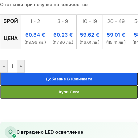
Отстъпки при покупка на количество
БРОЙ
1 - 2
3 - 9
10 - 19
20 - 49
5
60.84
€
60.23
€
59.62
€
59.01
€
5
ЦЕНА
(118.99 лв.)
(117.80 лв.)
(116.61 лв.)
(115.41 лв.)
(11
-
+
Добавяне В Количката
Купи Сега
С вградено LED осветление
✓