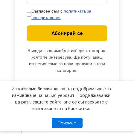
Съгласен съм с
политиката за
поверителност
Абонирай се
Въведи своя имейл и избери категория,
която те интересува. Ще получаваш
известия само за нови продукти в тази
категория.
Използваме бисквитки, за да подобрим вашето
We use cookies to improve your experience on our
изживяване на нашия уебсайт. Продължавайки
website. By browsing this website, you agree to
да разглеждате сайта, вие се съгласявате с
V-TAC
VT-
използването на бисквитки.
our use of cookies.
2680
LED
Приемам
Приемам
ПОВЕЧЕ ИНФОРМАЦИЯ
COB
Лента