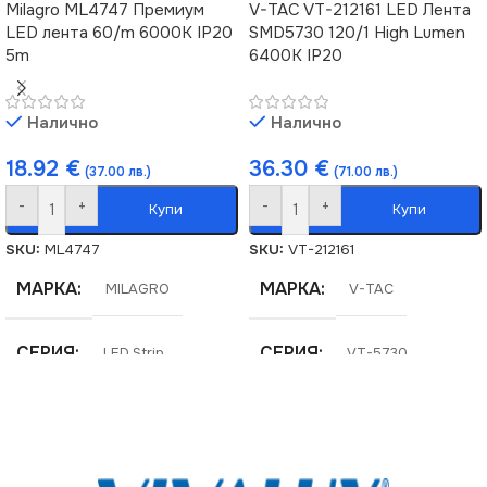
Milagro ML4747 Премиум
V-TAC VT-212161 LED Лента
LED лента 60/m 6000K IP20
SMD5730 120/1 High Lumen
5m
6400К IP20
Налично
Налично
18.92
€
36.30
€
(37.00 лв.)
(71.00 лв.)
-
+
-
+
Купи
Купи
SKU:
ML4747
SKU:
VT-212161
МАРКА
МАРКА
MILAGRO
V-TAC
СЕРИЯ
СЕРИЯ
LED Strip
VT-5730
ЕНЕРГИЕН КЛАС
ЕНЕРГИЕН КЛАС
F
F
НАПРЕЖЕНИЕ (V)
НАПРЕЖЕНИЕ (V)
12V
12V