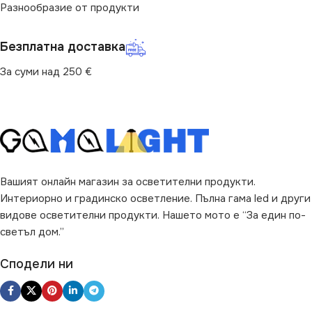
Разнообразие от продукти
МОЩНОСТ (W)
100
МОЩНОСТ (W)
4.8
Безплатна доставка
ПРЕДНАЗНАЧЕНИЕ
За суми над 250 €
за Барплот
,
за Детска Стая
,
за Дневна
,
за Коридор
,
за
Кухня
,
за Магазин
,
за Офис
,
за Спалня
,
за Стена
,
за
Таван
,
за Хол
Вашият онлайн магазин за осветителни продукти.
МОЩНОСТ / М
4.8W
Интериорно и градинско осветление. Пълна гама led и други
видове осветителни продукти. Нашето мото е “За един по-
БРОЙ SMD / M
60
светъл дом.”
Сподели ни
SMD
SMD2835