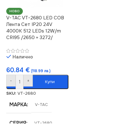
НОВО
V-TAC VT-2680 LED COB
Лента Сет IP20 24V
4000K 512 LEDs 12W/m
CRI95 /2650 + 3272/
Налично
60.84
€
(118.99 лв.)
-
+
Купи
SKU:
VT-2680
МАРКА
V-TAC
СЕРИЯ
VT-2680