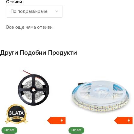
Отзиви
МОЩНОСТ / М
12W
БРОЙ SMD / M
512
Все още няма отзиви.
Други Подобни Продукти
F
F
НОВО
НОВО