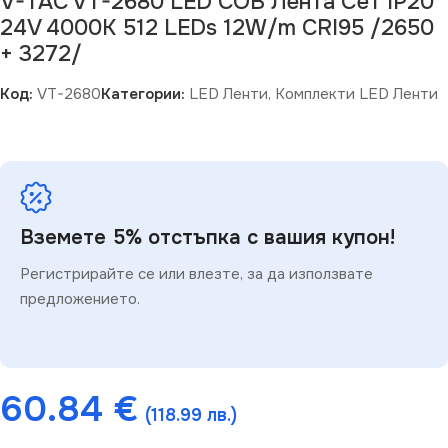
V-TAC VT-2680 LED COB Лента Сет IP20
24V 4000K 512 LEDs 12W/m CRI95 /2650
+ 3272/
Код:
VT-2680
Категории:
LED Ленти
,
Комплекти LED Ленти
Вземете 5% отстъпка с вашия купон!
Регистрирайте се или влезте, за да използвате
предложението.
60.84
€
(118.99 лв.)