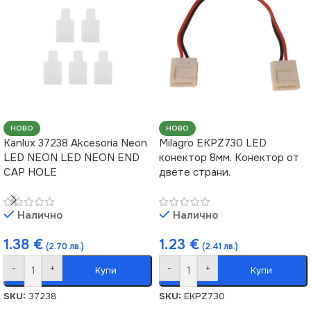
Гараж
,
за Двор
,
за
Коридор
,
за Къща
,
за
Магазин
,
за Офис
,
за
Таван
,
за Тераса
НАЧИН НА МОНТАЖ
Повърхностен
НОВО
НОВО
Kanlux 37238 Akcesoria Neon
Milagro EKPZ730 LED
ВИД
LED NEON LED NEON END
конектор 8мм. Конектор от
LED
CAP HOLE
двете страни.
Налично
Налично
1.38
€
1.23
€
(2.70 лв.)
(2.41 лв.)
-
+
-
+
Купи
Купи
SKU:
37238
SKU:
EKPZ730