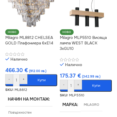
НОВО
НОВО
Milagro ML8812 CHELSEA
Milagro MLP5510 Висяща
GOLD Плафониера 6xE14
лампа WEST BLACK
3xGU10
Налично
Налично
466.30
€
(912.00 лв.)
175.37
€
(342.99 лв.)
-
+
Купи
-
+
Купи
SKU:
ML8812
SKU:
MLP5510
НАЧИН НА МОНТАЖ
МАРКА
MILAGRO
Повърхностен