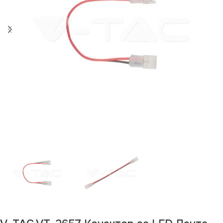
Изчерпан продукт
Изчерпано
Изчерпано