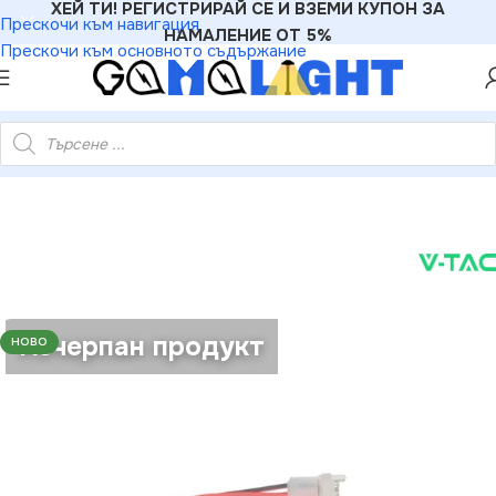
ХЕЙ ТИ! РЕГИСТРИРАЙ СЕ И ВЗЕМИ КУПОН ЗА
Прескочи към навигация
НАМАЛЕНИЕ ОТ 5%
Прескочи към основното съдържание
ED ленти
»
V-TAC VT-2657 Конектор за LED Лента 8мм Двоен
Изчерпан продукт
НОВО