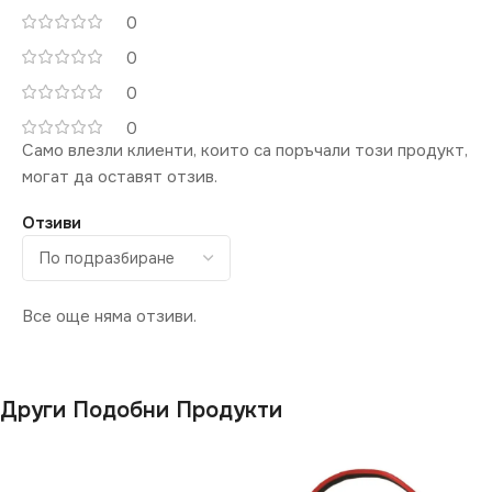
СТЕПЕН НА ЗАЩИТА
(LM)
0
0
IP20
1650
0
ДИМИРАНЕ
0
ДИМИРАНЕ
Само влезли клиенти, които са поръчали този продукт,
могат да оставят отзив.
Не се димира
Не се димира
Отзиви
БРОЙ ФАСУНГИ
3
СТЕПЕН НА ЗАЩИТА
ВИД
IP65
с Крушки
Все още няма отзиви.
МАРКА
VIVALUX
ФОРМА
Линейно
Други Подобни Продукти
ПРЕДНАЗНАЧЕНИЕ
за Баня
,
за Веранда
,
за