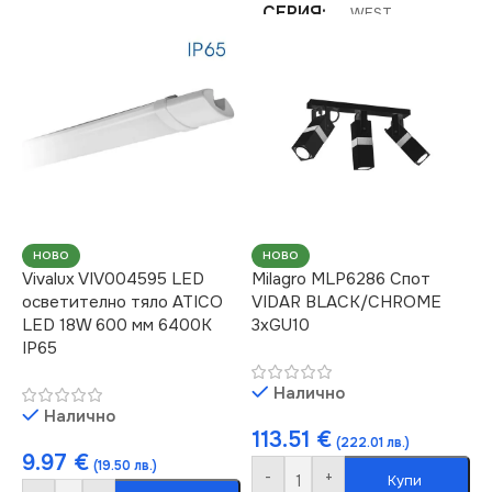
СЕРИЯ
WEST
МАРКА
MILAGRO
НАПРЕЖЕНИЕ (V)
СЕРИЯ
CHELSEA
220V
НАПРЕЖЕНИЕ (V)
ЦОКЪЛ
GU10
220V
СТЕПЕН НА ЗАЩИТА
НОВО
НОВО
Vivalux VIV004595 LED
Milagro MLP6286 Спот
ЦОКЪЛ
E14
осветително тяло ATICO
VIDAR BLACK/CHROME
IP20
LED 18W 600 мм 6400K
3xGU10
IP65
СТЕПЕН НА ЗАЩИТА
БРОЙ ФАСУНГИ
3
Налично
IP20
Налично
113.51
€
ПРЕДНАЗНАЧЕНИЕ
(222.01 лв.)
9.97
€
(19.50 лв.)
БРОЙ ФАСУНГИ
6
-
+
Купи