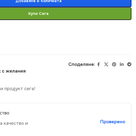
Добавяне В Количката
Купи Сега
Споделяне:
 с желания
и продукт сега!
ство
Проверено
а качество и