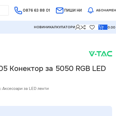
0876 63 88 01
Е ОТ 5%
ПИШИ НИ
АБОНАМЕ
НОВИНИ
КАЛКУЛАТОРИ
0.0
Лента
05 Kонектор за 5050 RGB LED
:
Аксесоари за LED ленти