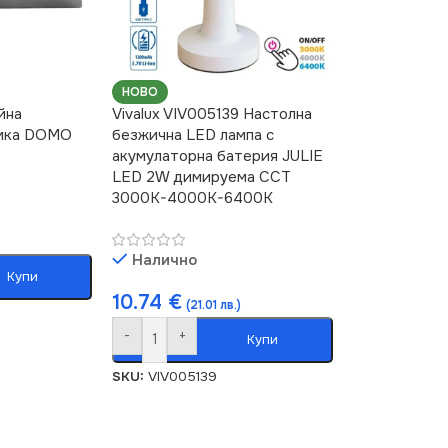
НОВО
йна
Vivalux VIV005139 Настолна
амка DOMO
безжична LED лампа с
акумулаторна батерия JULIE
LED 2W димируема CCT
3000K-4000K-6400K
Налично
Купи
10.74
€
(21.01 лв.)
-
+
Купи
SKU:
VIV005139