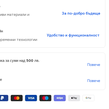
р
За по-добро бъдеще
иви материали и
йн
Удобство и функционалност
временни технологии
ка за суми над 500 лв.
Повече
не
Повече