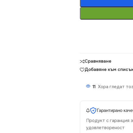
Сравняване
Добавяне към списък
11
Хора гледат тоз
Гарантирано каче
Продукт с гаранция з
удовлетвореност