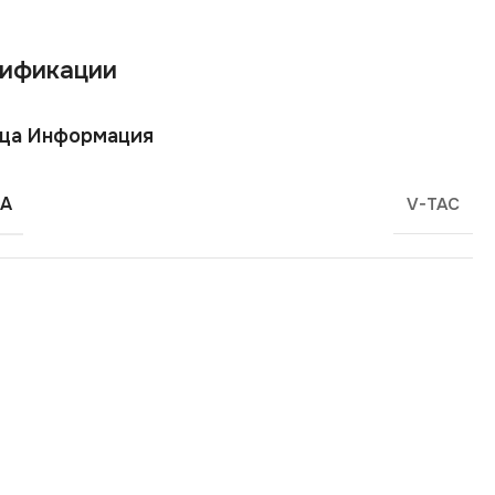
ификации
ща Информация
А
V-TAC