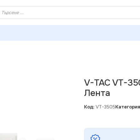
ХЕЙ ТИ! РЕГИСТРИРАЙ СЕ И ВЗЕМИ КУПОН ЗА НАМАЛЕНИ
и за LED ленти
»
V-TAC VT-3505 Kонектор за 5050 RGB LED 
V-TAC VT-35
Лента
Код:
VT-3505
Категория