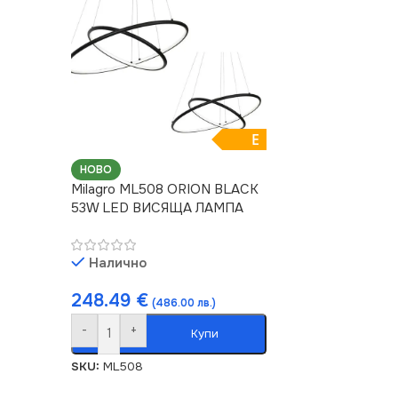
E
НОВО
Milagro ML508 ORION BLACK
53W LED ВИСЯЩА ЛАМПА
Налично
248.49
€
(486.00 лв.)
-
+
Купи
SKU:
ML508