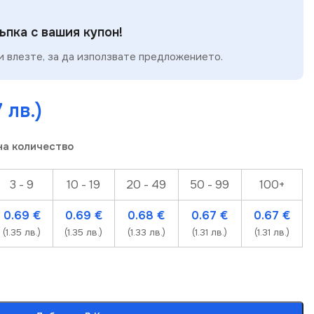
пка с вашия купон!
 влезте, за да използвате предложението.
7 лв.)
на количество
3 - 9
10 - 19
20 - 49
50 - 99
100+
0.69
€
0.69
€
0.68
€
0.67
€
0.67
€
(1.35 лв.)
(1.35 лв.)
(1.33 лв.)
(1.31 лв.)
(1.31 лв.)