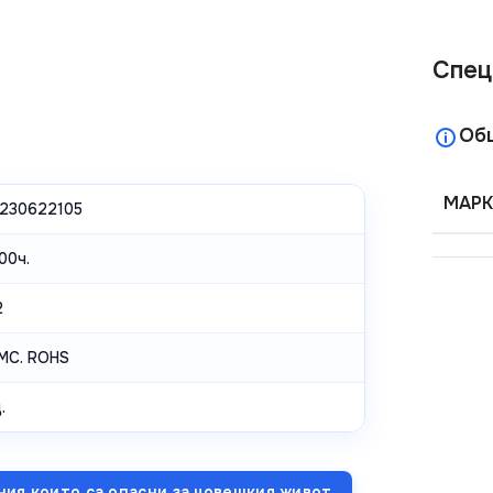
Спец
Об
МАРК
230622105
00ч.
2
EMC. ROHS
.
ния които са опасни за човешкия живот.