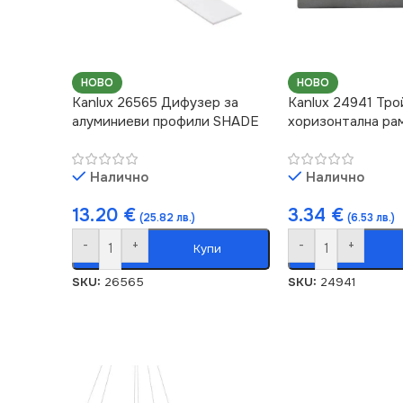
НОВО
НОВО
Kanlux 26565 Дифузер за
Kanlux 24941 Тро
алуминиеви профили SHADE
хоризонтална р
Налично
Налично
13.20
€
3.34
€
(25.82 лв.)
(6.53 лв.)
-
+
-
+
Купи
SKU:
26565
SKU:
24941