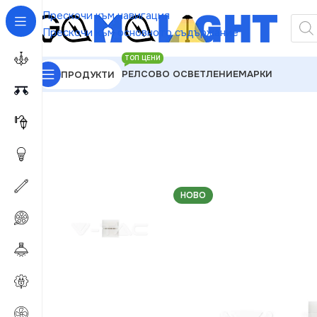
Прескочи към навигация
Прескочи към основното съдържание
ТОП ЦЕНИ
РЕЛСОВО ОСВЕТЛЕНИЕ
МАРКИ
ПРОДУКТИ
GAMALIGHT
»
LED ленти и компоненти
»
Аксесоар
НОВО