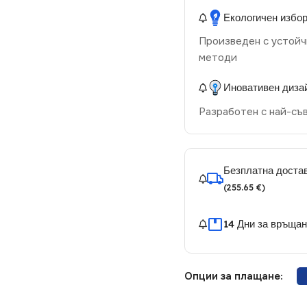
Екологичен избо
Произведен с устойч
методи
Иновативен диза
Разработен с най-съ
Безплатна достав
(255.65 €)
14 Дни за връща
Опции за плащане: