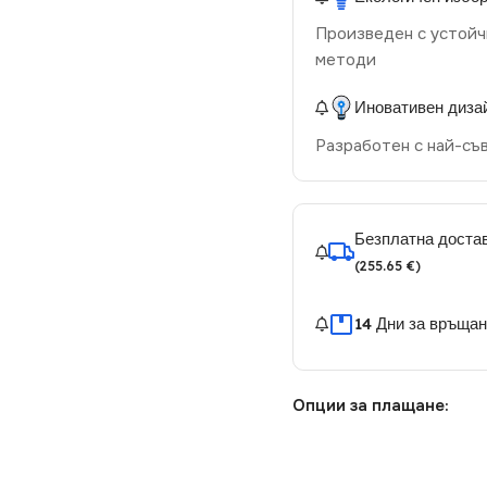
Произведен с устойч
методи
Иновативен диза
Разработен с най-съ
Безплатна достав
(255.65 €)
14 Дни за връща
Опции за плащане: