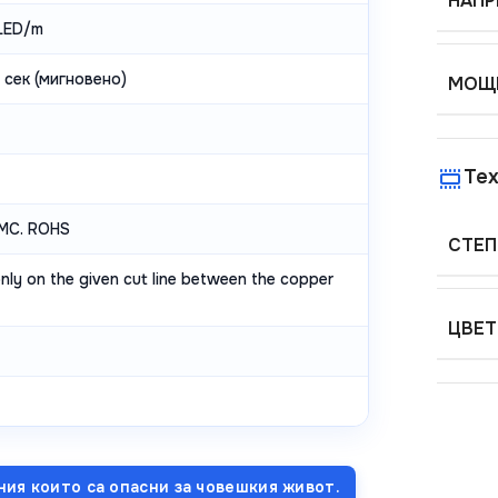
НАПР
LED/m
 сек (мигновено)
МОЩН
Тех
EMC. ROHS
СТЕП
nly on the given cut line between the copper
ЦВЕТ
ния които са опасни за човешкия живот.