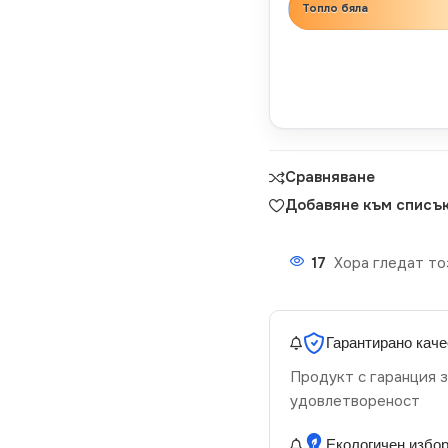
Топло бяла
Сравняване
Добавяне към списък
17
Хора гледат то
Гарантирано каче
Продукт с гаранция з
удовлетвореност
Екологичен избо