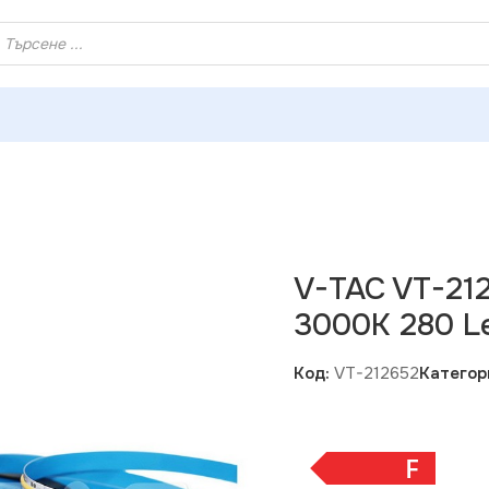
ХЕЙ ТИ! РЕГИСТРИРАЙ СЕ И ВЗЕМИ КУПОН ЗА НАМАЛЕНИ
и
»
V-TAC VT-212652 LED COB Лента 24V IP20 3000K 280 L
V-TAC VT-21
3000K 280 L
Код:
VT-212652
Категор
F