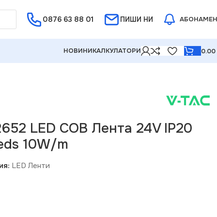
0876 63 88 01
Е ОТ 5%
ПИШИ НИ
АБОНАМЕ
НОВИНИ
КАЛКУЛАТОРИ
0.0
eds 10W/m
2652 LED COB Лента 24V IP20
eds 10W/m
ия:
LED Ленти