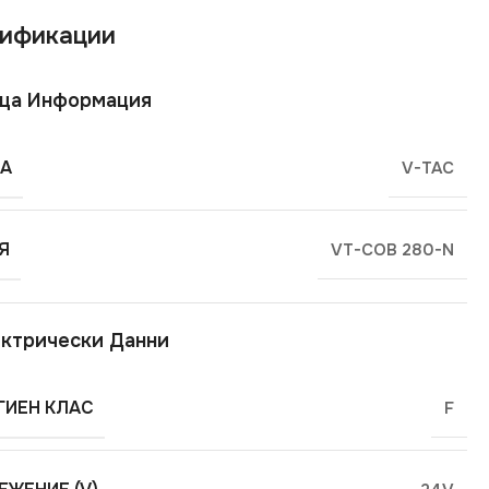
ификации
ща Информация
А
V-TAC
Я
VT-COB 280-N
ктрически Данни
ГИЕН КЛАС
F