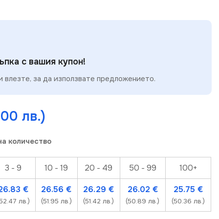
пка с вашия купон!
 влезте, за да използвате предложението.
.00 лв.)
на количество
3 - 9
10 - 19
20 - 49
50 - 99
100+
26.83
€
26.56
€
26.29
€
26.02
€
25.75
€
(52.47 лв.)
(51.95 лв.)
(51.42 лв.)
(50.89 лв.)
(50.36 лв.)