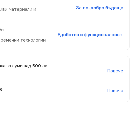
За по-добро бъдеще
иви материали и
йн
Удобство и функционалност
временни технологии
ка за суми над 500 лв.
Повече
не
Повече