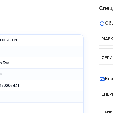
Спец
Об
МАРК
OB 280-N
СЕРИ
о Бял
K
Еле
170206441
ЕНЕР