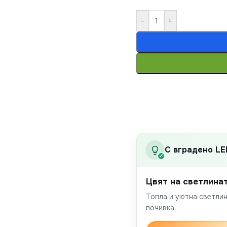
-
+
С вградено LE
✓
Цвят на светлина
Топла и уютна светлин
почивка.