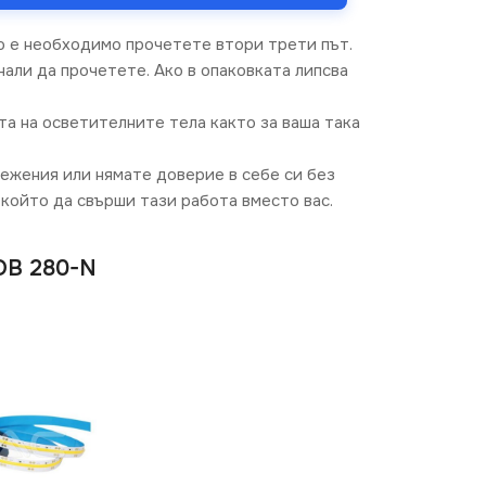
о е необходимо прочетете втори трети път.
али да прочетете. Ако в опаковката липсва
та на осветителните тела както за ваша така
режения или нямате доверие в себе си без
който да свърши тази работа вместо вас.
OB 280-N