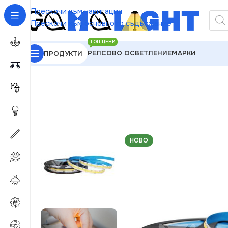
Прескочи към навигация
Прескочи към основното съдържание
ТОП ЦЕНИ
РЕЛСОВО ОСВЕТЛЕНИЕ
МАРКИ
ПРОДУКТИ
GAMALIGHT
»
LED ленти и компоненти
»
LED Лент
НОВО