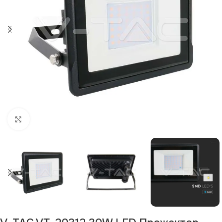
Щракнете за уголемяване