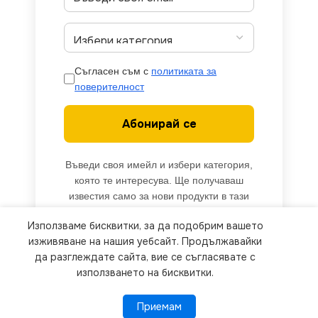
Съгласен съм с
политиката за
поверителност
Абонирай се
Въведи своя имейл и избери категория,
която те интересува. Ще получаваш
известия само за нови продукти в тази
категория.
Използваме бисквитки, за да подобрим вашето
We use cookies to improve your experience on our
изживяване на нашия уебсайт. Продължавайки
website. By browsing this website, you agree to
да разглеждате сайта, вие се съгласявате с
използването на бисквитки.
our use of cookies.
Приемам
Приемам
ПОВЕЧЕ ИНФОРМАЦИЯ