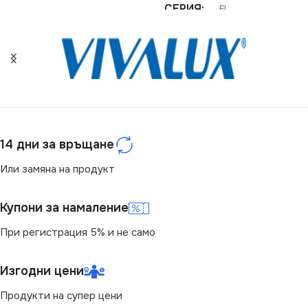
СЕРИЯ
FL
СТЕПЕН НА ЗАЩИТА
ВИД
LED
IP65
МОЩНОСТ (W)
10
СВЕТЛИНЕН ПОТОК
(LM)
НАПРЕЖЕНИЕ (V)
3.2V
14 дни за връщане
4790
Или замяна на продукт
СВЕТЛИНЕН ПОТОК
(LM)
НАПРЕЖЕНИЕ (V)
Купони за намаление
1200
При регистрация 5% и не само
220V
ЦВЕТНА ТЕМПЕРАТУРА
ДИМИРАНЕ
Изгодни цени
(K)
Продукти на супер цени
Не се димира