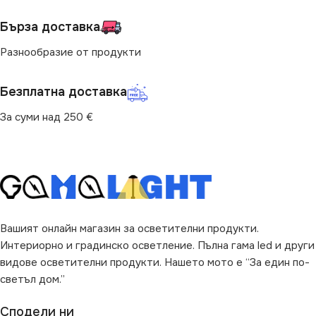
4000
Бърза доставка
ЦВЕТНА ТЕМПЕРАТУРА
СТЕПЕН НА ЗАЩИТА
(K)
Разнообразие от продукти
IP65
4000
Безплатна доставка
РАЗМЕР
За суми над 250 €
МОЩНОСТ (W)
50
28.2 x 4.6 x 24.3 cm
НАЧИН НА МОНТАЖ
ФОРМА
Правоъгълно
Повърхностен
Вашият онлайн магазин за осветителни продукти.
ДОПЪЛНИТЕЛНИ
Интериорно и градинско осветление. Пълна гама led и други
ОПЦИИ
видове осветителни продукти. Нашето мото е “За един по-
светъл дом.”
С Дистанционно
,
Със Сензор
Сподели ни