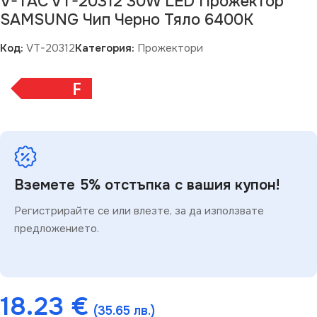
V-TAC VT-20312 30W LED Прожектор
SAMSUNG Чип Черно Тяло 6400K
Код:
VT-20312
Категория:
Прожектори
F
Вземете 5% отстъпка с вашия купон!
Регистрирайте се или влезте, за да използвате
предложението.
18.23
€
(35.65 лв.)