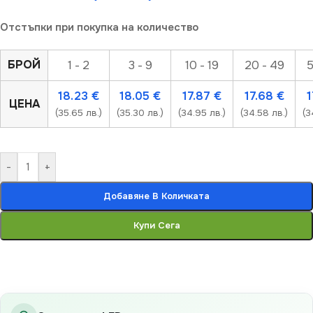
Отстъпки при покупка на количество
БРОЙ
1 - 2
3 - 9
10 - 19
20 - 49
5
18.23
€
18.05
€
17.87
€
17.68
€
1
ЦЕНА
(35.65 лв.)
(35.30 лв.)
(34.95 лв.)
(34.58 лв.)
(3
-
+
Добавяне В Количката
Купи Сега