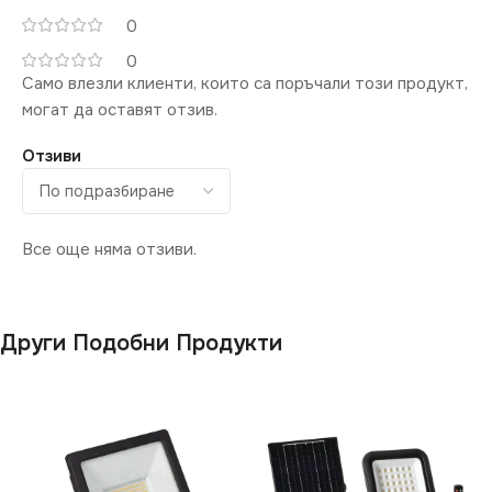
ЦВЕТНА
0
ТЕМПЕРАТУРА (K)
0
Само влезли клиенти, които са поръчали този продукт,
6400
могат да оставят отзив.
Отзиви
СВЕТЛИНЕН ПОТОК
(LM)
Все още няма отзиви.
2340
Други Подобни Продукти