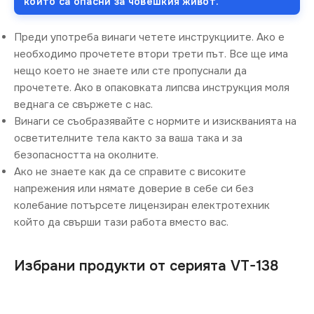
които са опасни за човешкия живот.
Преди употреба винаги четете инструкциите. Ако е
необходимо прочетете втори трети път. Все ще има
нещо което не знаете или сте пропуснали да
прочетете. Ако в опаковката липсва инструкция моля
веднага се свържете с нас.
Винаги се съобразявайте с нормите и изискванията на
осветителните тела както за ваша така и за
безопасността на околните.
Ако не знаете как да се справите с високите
напрежения или нямате доверие в себе си без
колебание потърсете лицензиран електротехник
който да свърши тази работа вместо вас.
Избрани продукти от серията VT-138