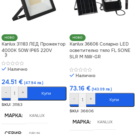
НОВО
НОВО
Kanlux 31183 ЛЕД Прожектор
Kanlux 36606 Соларно LED
4000K 50W IP65 220V
осветително тяло FL SONE
SLR M NW-GR
Налично
Налично
24.51
€
(47.94 лв.)
73.16
€
(143.09 лв.)
-
+
Купи
-
+
Купи
SKU:
31183
SKU:
36606
МАРКА
KANLUX
МАРКА
KANLUX
СЕРИЯ
GRUN