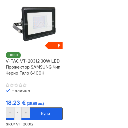
F
НОВО
V-TAC VT-20312 30W LED
Прожектор SAMSUNG Чип
Черно Тяло 6400K
Налично
18.23
€
(35.65 лв.)
-
+
Купи
SKU:
VT-20312