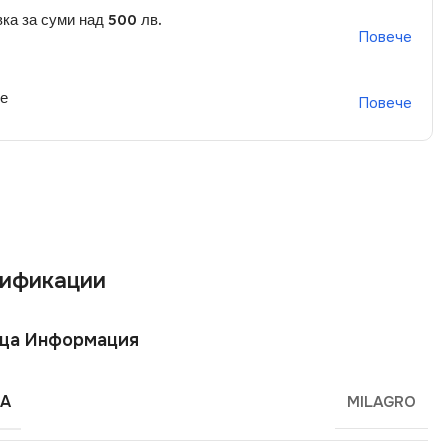
ка за суми над 500 лв.
Повече
не
Повече
ификации
ща Информация
А
MILAGRO