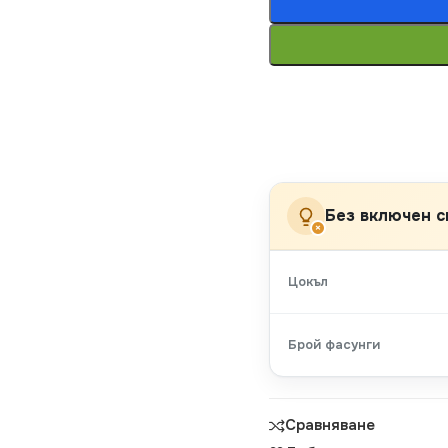
Без включен с
×
Цокъл
Брой фасунги
Сравняване