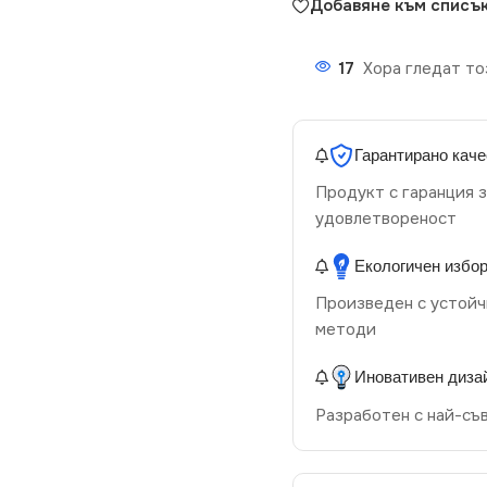
Добавяне към списък
17
Хора гледат то
Гарантирано каче
Продукт с гаранция з
удовлетвореност
Екологичен избо
Произведен с устойч
методи
Иновативен диза
Разработен с най-съ