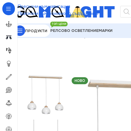
Прескочи към навигация
Прескочи към основното съдържание
ТОП ЦЕНИ
РЕЛСОВО ОСВЕТЛЕНИЕ
МАРКИ
ПРОДУКТИ
GAMALIGHT
»
Пендели
»
Milagro MLP6450 Висяща
НОВО