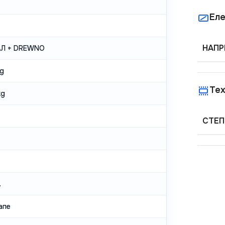
Еле
НАПР
Л + DREWNO
kg
Тех
kg
СТЕП
.
апе