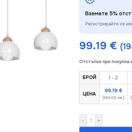
Вземете 5% отстъ
Регистрирайте се или
99.19
€
(19
Отстъпки при покупка 
БРОЙ
1 - 2
99.19
€
ЦЕНА
(194.00 лв.)
-
+