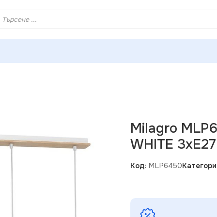
ХЕЙ ТИ! РЕГИСТРИРАЙ СЕ И ВЗЕМИ КУПОН ЗА НАМАЛЕНИ
 лампа DAMA WHITE 3xE27
Milagro MLP
WHITE 3xE27
Код:
MLP6450
Категори