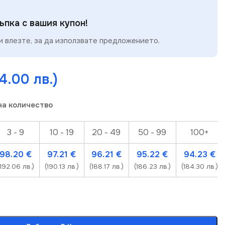
пка с вашия купон!
 влезте, за да използвате предложението.
4.00 лв.)
на количество
3 - 9
10 - 19
20 - 49
50 - 99
100+
98.20
€
97.21
€
96.21
€
95.22
€
94.23
€
(192.06 лв.)
(190.13 лв.)
(188.17 лв.)
(186.23 лв.)
(184.30 лв.)