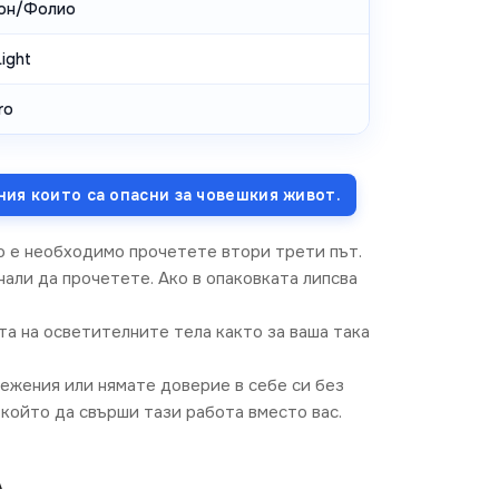
он/Фолио
ight
ro
ния които са опасни за човешкия живот.
о е необходимо прочетете втори трети път.
али да прочетете. Ако в опаковката липсва
та на осветителните тела както за ваша така
режения или нямате доверие в себе си без
който да свърши тази работа вместо вас.
A