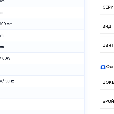
mm
СЕРИ
mm
900 mm
ВИД
mm
ЦВЯТ
mm
7 60W
Ос
V/ 50Hz
ЦОК
БРОЙ