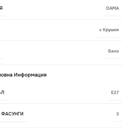
Я
DAMA
с Крушки
Бяло
новна Информация
ЪЛ
E27
 ФАСУНГИ
3