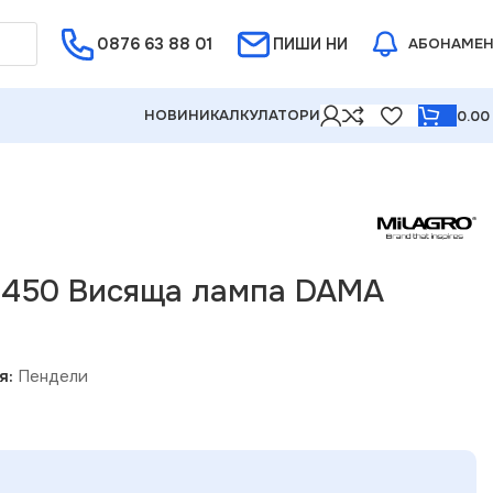
0876 63 88 01
Е ОТ 5%
ПИШИ НИ
АБОНАМЕ
НОВИНИ
КАЛКУЛАТОРИ
0.0
6450 Висяща лампа DAMA
я:
Пендели