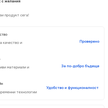
 с желания
зи продукт сега!
ство
Проверено
а качество и
р
За по-добро бъдеще
иви материали и
йн
Удобство и функционалност
временни технологии