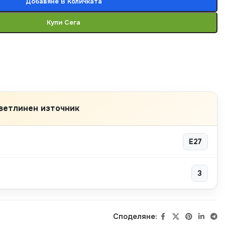
Добавяне В Количката
Купи Сега
ветлинен източник
E27
3
Споделяне: