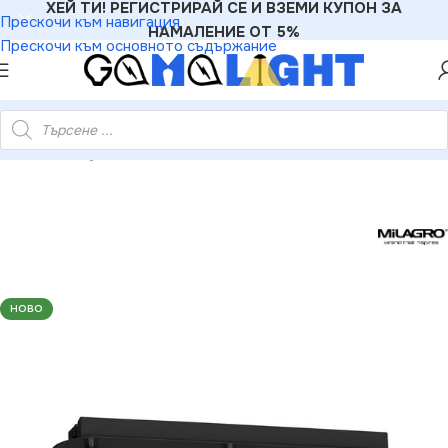
ХЕЙ ТИ! РЕГИСТРИРАЙ СЕ И ВЗЕМИ КУПОН ЗА
Прескочи към навигация
НАМАЛЕНИЕ ОТ 5%
Прескочи към основното съдържание
отове
»
Milagro MLP6230 DANI BLACK/CHROME 3xGU10 Спот
НОВО