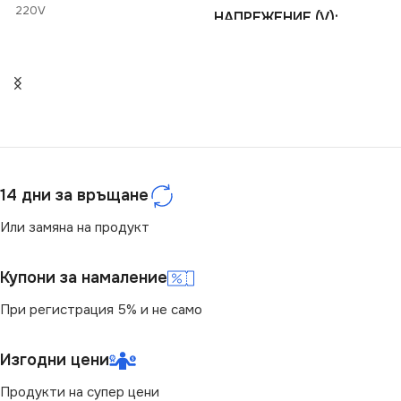
220V
НАПРЕЖЕНИЕ (V)
СЕРИЯ
MILENO
220V
ЦОКЪЛ
СЕРИЯ
GU10
EVALO
СТЕПЕН НА ЗАЩИТА
ЦОКЪЛ
GU10
14 дни за връщане
IP20
СТЕПЕН НА ЗАЩИТА
Или замяна на продукт
НАЧИН НА МОНТАЖ
IP20
Купони за намаление
При регистрация 5% и не само
Повърхностен
БРОЙ ФАСУНГИ
1
БРОЙ ФАСУНГИ
Изгодни цени
3
ПРЕДНАЗНАЧЕНИЕ
Продукти на супер цени