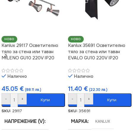
НАЧИН НА МОНТАЖ
Повърхностен
НОВО
НОВО
Kanlux 29117 Осветително
Kanlux 35691 Осветително
тяло за стена или таван
тяло за стена или таван
MILENO GU10 220V IP20
EVALO GU10 220V IP20
Налично
Налично
45.05
€
11.40
€
(88.11 лв.)
(22.30 лв.)
-
+
-
+
Купи
Купи
SKU:
29117
SKU:
35691
НАПРЕЖЕНИЕ (V)
МАРКА
KANLUX