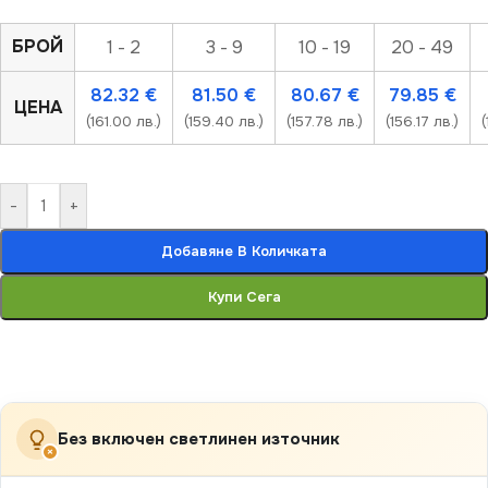
БРОЙ
1 - 2
3 - 9
10 - 19
20 - 49
82.32
€
81.50
€
80.67
€
79.85
€
ЦЕНА
(161.00 лв.)
(159.40 лв.)
(157.78 лв.)
(156.17 лв.)
(
-
+
Добавяне В Количката
Купи Сега
Без включен светлинен източник
×