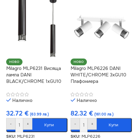
СЕРИЯ
DANI
НАПРЕЖЕНИЕ (V)
НАПРЕЖЕНИЕ (V)
220V
220V
ЦОКЪЛ
GU10
ЦОКЪЛ
GU10
СТЕПЕН НА ЗАЩИТА
НОВО
НОВО
Milagro MLP6231 Висяща
Milagro MLP6226 DANI
лампа DANI
WHITE/CHROME 3xGU10
СТЕПЕН НА ЗАЩИТА
IP20
BLACK/CHROME 1xGU10
Плафониера
IP20
ДИМИРАНЕ
Налично
Налично
ДИМИРАНЕ
Не се димира
32.72
€
82.32
€
(63.99 лв.)
(161.00 лв.)
-
+
-
+
Купи
Купи
Не се димира
БРОЙ ФАСУНГИ
3
SKU:
MLP6231
SKU:
MLP6226