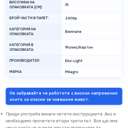
ВИСОЧИНА НА
15
ОПАКОВКАТА (СМ):
БРОЙ ЧАСТИ В ПАЛЕТ:
240бр.
КАТЕГОРИЯ НА
Велпапе
ОПАКОВКАТА:
КАТЕГОРИЯ В
Фолио/Картон
ОПАКОВКАТА:
ПРОИЗВОДИТЕЛ:
Eko-Light
МАРКА:
Milagro
Не забравяйте че работите с високи напрежения
които са опасни за човешкия живот.
Преди употреба винаги четете инструкциите. Ако е
необходимо прочетете втори трети път. Все ще има
нещо което не знаете или сте пропуснали да