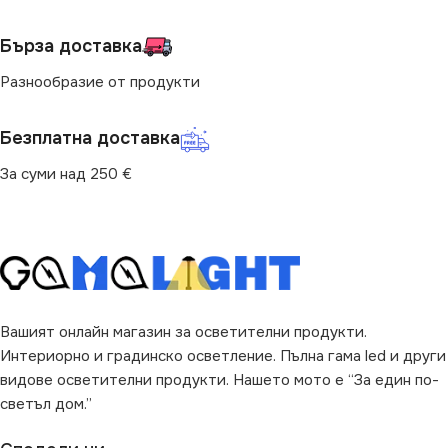
ПРЕДНАЗНАЧЕНИЕ
за Дневна
,
за Нощно шкафче
,
за Спалня
,
за Стена
,
за Хол
Бърза доставка
за Баня
,
за Барплот
,
за Бюро
,
за Веранда
,
за Гараж
,
за
Разнообразие от продукти
НАЧИН НА МОНТАЖ
Двор
,
за Детска Стая
,
за
Дневна
,
за Коридор
,
за
Кухня
,
за Магазин
,
за Офис
,
Безплатна доставка
Повърхностен
за Спалня
,
за Стена
,
за
Стълби
,
за Хол
За суми над 250 €
ВИД
с Крушки
ВИД
с Крушки
Вашият онлайн магазин за осветителни продукти.
Интериорно и градинско осветление. Пълна гама led и други
видове осветителни продукти. Нашето мото е “За един по-
светъл дом.”