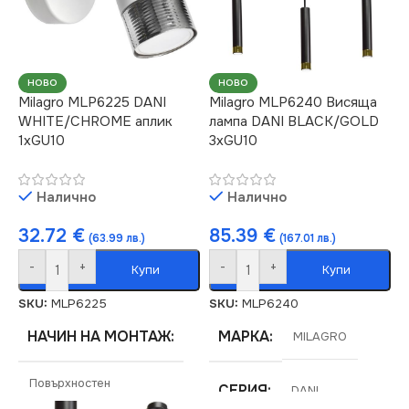
НОВО
НОВО
Milagro MLP6225 DANI
Milagro MLP6240 Висяща
WHITE/CHROME аплик
лампа DANI BLACK/GOLD
1xGU10
3xGU10
Налично
Налично
32.72
€
85.39
€
(63.99 лв.)
(167.01 лв.)
-
+
-
+
Купи
Купи
SKU:
MLP6225
SKU:
MLP6240
НАЧИН НА МОНТАЖ
МАРКА
MILAGRO
Повърхностен
СЕРИЯ
DANI