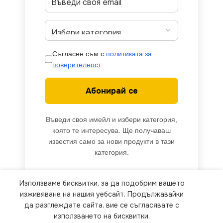
Съгласен съм с
политиката за
поверителност
Абонирай се
Въведи своя имейл и избери категория,
която те интересува. Ще получаваш
известия само за нови продукти в тази
категория.
Използваме бисквитки, за да подобрим вашето
We use cookies to improve your experience on our
изживяване на нашия уебсайт. Продължавайки
website. By browsing this website, you agree to
да разглеждате сайта, вие се съгласявате с
използването на бисквитки.
our use of cookies.