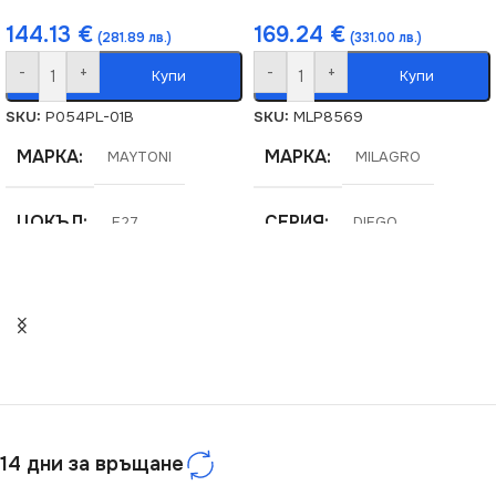
144.13
€
169.24
€
(281.89 лв.)
(331.00 лв.)
-
+
-
+
Купи
Купи
SKU:
P054PL-01B
SKU:
MLP8569
МАРКА
МАРКА
MAYTONI
MILAGRO
ЦОКЪЛ
СЕРИЯ
E27
DIEGO
СЕРИЯ
НАПРЕЖЕНИЕ (V)
Tommy
220V
НАПРЕЖЕНИЕ (V)
ЦОКЪЛ
E14
220V
14 дни за връщане
СТЕПЕН НА ЗАЩИТА
СТЕПЕН НА ЗАЩИТА