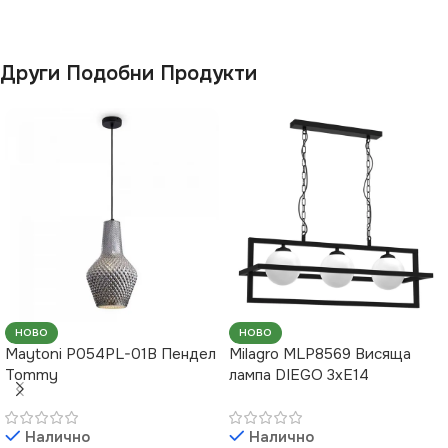
ЦВЯТ
Бяло
ВИД
с Крушки
Други Подобни Продукти
НАЧИН НА МОНТАЖ
ФОРМА
Цилиндър
Повърхностен
НОВО
НОВО
Maytoni P054PL-01B Пендел
Milagro MLP8569 Висяща
Tommy
лампа DIEGO 3xE14
Налично
Налично