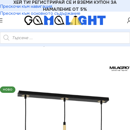
ХЕЙ ТИ! РЕГИСТРИРАЙ СЕ И ВЗЕМИ КУПОН ЗА
Прескочи към навигация
НАМАЛЕНИЕ ОТ 5%
Прескочи към основното съдържание
GHT
»
Пендели
»
Milagro MLP4821 Висяща лампа PARMA 3xE14
НОВО