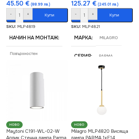
45.50
€
125.27
€
(88.99 лв.)
(245.01 лв.)
-
+
-
+
Купи
Купи
SKU:
MLP4819
SKU:
MLP4821
НАЧИН НА МОНТАЖ
МАРКА
MILAGRO
Повърхностен
СЕРИЯ
PARMA
СЕРИЯ
PARMA
НАПРЕЖЕНИЕ (V)
НАПРЕЖЕНИЕ (V)
220V
220V
ЦОКЪЛ
E14
ЦОКЪЛ
E14
СТЕПЕН НА ЗАЩИТА
НОВО
НОВО
Maytoni C191-WL-02-W
Milagro MLP4820 Висяща
Аплик Стенна лампа Parma
лампа PARMA 1xE14