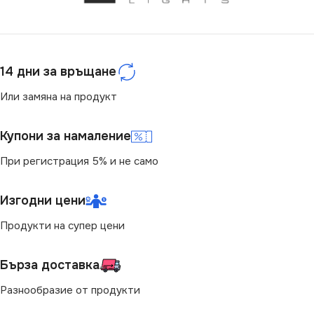
220V
СВЕТЛИНЕН ПОТОК
(LM)
СТЕПЕН НА ЗАЩИТА
14 дни за връщане
5600
Или замяна на продукт
IP20
СТЕПЕН НА ЗАЩИТА
Купони за намаление
БРОЙ ФАСУНГИ
1
При регистрация 5% и не само
IP22
ПРЕДНАЗНАЧЕНИЕ
МОЩНОСТ (W)
Изгодни цени
54
за Барплот
,
за Детска Стая
,
Продукти на супер цени
за Дневна
,
за Коридор
,
за
Кухня
,
за Магазин
,
за Офис
,
ЦВЕТНА ТЕМПЕРАТУРА
за Спалня
,
за Таван
,
за
(K)
Трапезария
,
за Хол
Бърза доставка
Разнообразие от продукти
4000
ВИД
с Крушки