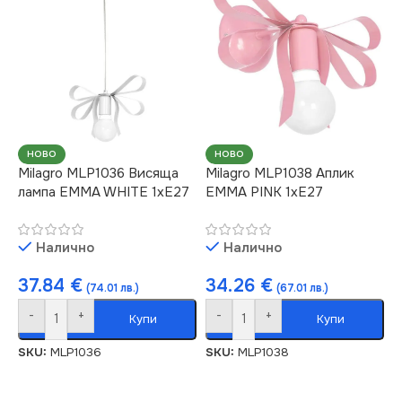
НОВО
НОВО
Milagro MLP1036 Висяща
Milagro MLP1038 Аплик
лампа EMMA WHITE 1xE27
EMMA PINK 1xE27
Налично
Налично
37.84
€
34.26
€
(74.01 лв.)
(67.01 лв.)
-
+
-
+
Купи
Купи
SKU:
MLP1036
SKU:
MLP1038