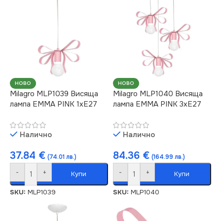
НОВО
НОВО
Milagro MLP1039 Висяща
Milagro MLP1040 Висяща
лампа EMMA PINK 1xE27
лампа EMMA PINK 3xE27
Налично
Налично
37.84
€
84.36
€
(74.01 лв.)
(164.99 лв.)
-
+
-
+
Купи
Купи
SKU:
MLP1039
SKU:
MLP1040