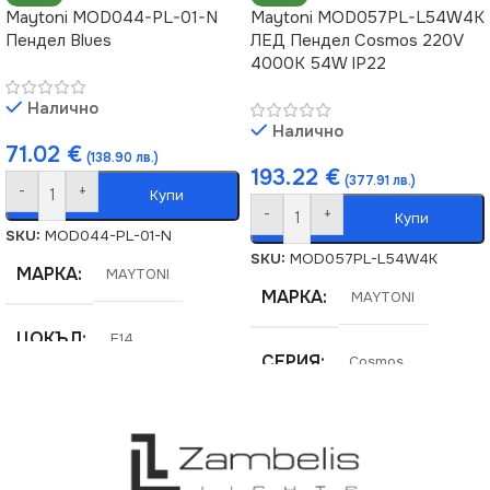
Maytoni MOD044-PL-01-N
Maytoni MOD057PL-L54W4K
Пендел Blues
ЛЕД Пендел Cosmos 220V
4000K 54W IP22
Налично
Налично
71.02
€
(138.90 лв.)
193.22
€
(377.91 лв.)
-
+
Купи
-
+
Купи
SKU:
MOD044-PL-01-N
SKU:
MOD057PL-L54W4K
МАРКА
MAYTONI
МАРКА
MAYTONI
ЦОКЪЛ
E14
СЕРИЯ
Cosmos
СЕРИЯ
Blues
НАПРЕЖЕНИЕ (V)
НАПРЕЖЕНИЕ (V)
220V