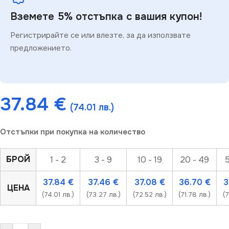
Вземете 5% отстъпка с вашия купон!
Регистрирайте се или влезте, за да използвате
предложението.
37.84
€
(74.01 лв.)
Отстъпки при покупка на количество
БРОЙ
1 - 2
3 - 9
10 - 19
20 - 49
5
37.84
€
37.46
€
37.08
€
36.70
€
3
ЦЕНА
(74.01 лв.)
(73.27 лв.)
(72.52 лв.)
(71.78 лв.)
(7