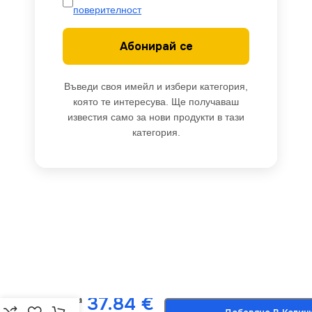
поверителност
Абонирай се
Въведи своя имейл и избери категория,
която те интересува. Ще получаваш
известия само за нови продукти в тази
категория.
Milagro
-
+
MLP1036
37.84
€
Висяща