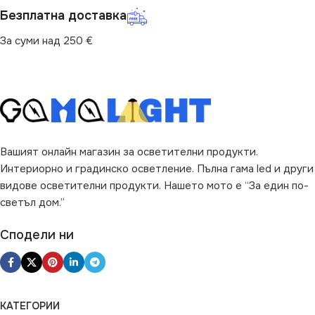
Безплатна доставка
ПРЕДНАЗНАЧЕНИЕ
ЦВЯТ
Прозрачно
За суми над 250 €
за Барплот
,
за Дневна
,
за
Коридор
,
за Кухня
,
за
Магазин
,
за Офис
,
за
Спалня
,
за Таван
,
за
Трапезария
,
за Хол
НАЧИН НА МОНТАЖ
Вашият онлайн магазин за осветителни продукти.
Интериорно и градинско осветление. Пълна гама led и други
Повърхностен
видове осветителни продукти. Нашето мото е “За един по-
светъл дом.”
ДИМИРАНЕ
Сподели ни
Не се димира
ВИД
LED
КАТЕГОРИИ