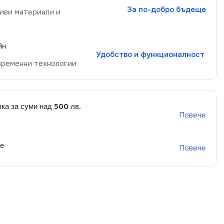
За по-добро бъдеще
иви материали и
йн
Удобство и функционалност
временни технологии
ка за суми над 500 лв.
Повече
не
Повече