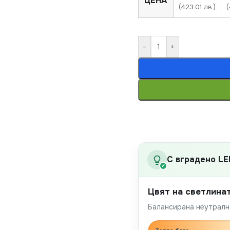
ЦЕНА
(423.01 лв.)
(
-
+
С вградено LE
✓
Цвят на светлина
Балансирана неутрална