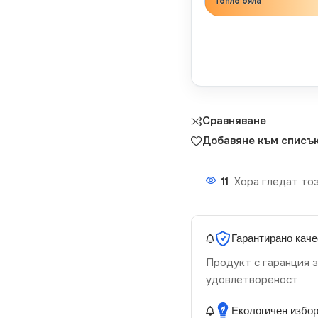
Топло бяла
Сравняване
Добавяне към списък
11
Хора гледат тоз
Гарантирано каче
Продукт с гаранция з
удовлетвореност
Екологичен избо