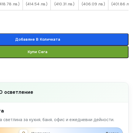
418.78 лв.)
(414.54 лв.)
(410.31 лв.)
(406.09 лв.)
(401.86 лв.
Добавяне В Количката
Купи Сега
D осветление
та
 светлина за кухня, баня, офис и ежедневни дейности.