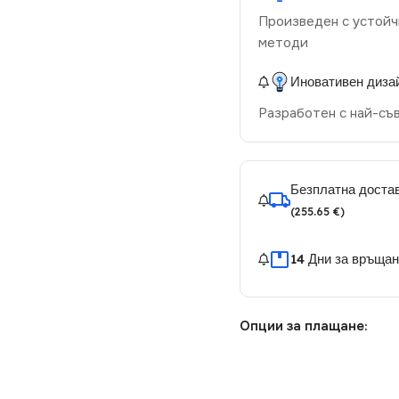
Произведен с устойч
методи
Иновативен диза
Разработен с най-съ
Безплатна достав
(255.65 €)
14 Дни за връща
Опции за плащане: