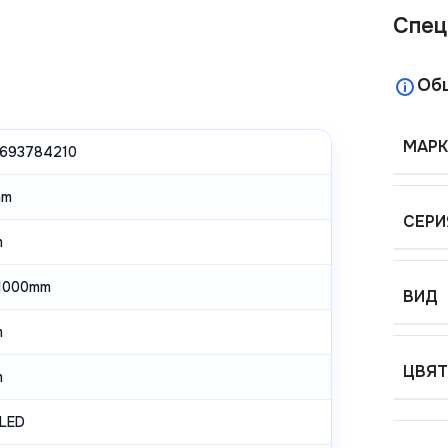
Спец
Об
МАРК
693784210
mm
СЕРИ
m
1000mm
ВИД
m
ЦВЯТ
m
LED