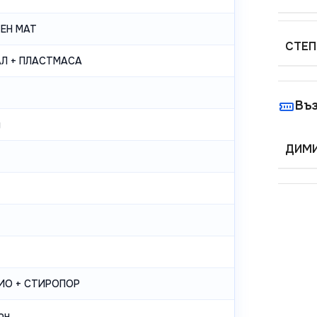
ЕН MAT
СТЕП
Л + ПЛАСТМАСА
Въ
g
ДИМИ
ИО + СТИРОПОР
он