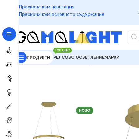
Прескочи към навигация
Прескочи към основното съдържание
ТОП ЦЕНИ
РЕЛСОВО ОСВЕТЛЕНИЕ
МАРКИ
ПРОДУКТИ
GAMALIGHT
»
Пендели
»
Milagro ML8421 GALAXIA
НОВО