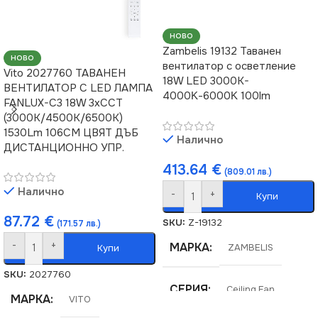
ЦВЯТ
Бяло
С Дистанционно
НОВО
Zambelis 19132 Таванен
НОВО
ФОРМА
вентилатор с осветление
Кръг
Vito 2027760 ТАВАНЕН
ВИД
LED
18W LED 3000K-
ВЕНТИЛАТОР С LED ЛАМПА
4000Κ-6000Κ 100lm
FANLUX-C3 18W 3xCCT
ЦВЯТ
(3000K/4500K/6500K)
Златисто
1530Lm 106CM ЦВЯТ ДЪБ
Налично
ДИСТАНЦИОННО УПР.
ФОРМА
Кръг
413.64
€
(809.01 лв.)
Налично
-
+
Купи
87.72
€
SKU:
Z-19132
(171.57 лв.)
-
+
МАРКА
Купи
ZAMBELIS
SKU:
2027760
СЕРИЯ
Ceiling Fan
МАРКА
VITO