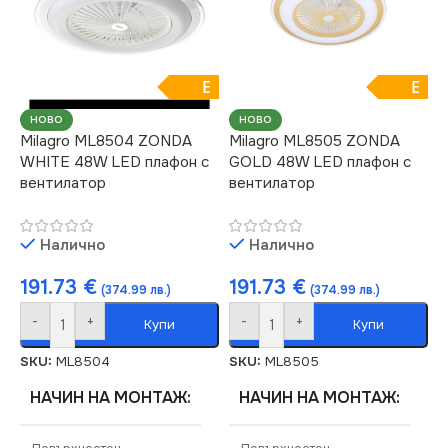
ЕНЕРГИЕН КЛАС
E
НАПРЕЖЕНИЕ (V)
СЕРИЯ
ZONDA
220V
E
E
НАПРЕЖЕНИЕ (V)
ЦВЕТНА
НОВО
НОВО
Milagro ML8504 ZONDA
Milagro ML8505 ZONDA
ТЕМПЕРАТУРА (K)
WHITE 48W LED плафон с
GOLD 48W LED плафон с
220V
вентилатор
вентилатор
3xCCT
ЦВЕТНА
Налично
Налично
ТЕМПЕРАТУРА (K)
СТЕПЕН НА ЗАЩИТА
191.73
€
191.73
€
(374.99 лв.)
(374.99 лв.)
3000
IP20
-
+
-
+
Купи
Купи
СТЕПЕН НА ЗАЩИТА
ДИМИРАНЕ
SKU:
ML8504
SKU:
ML8505
НАЧИН НА МОНТАЖ
НАЧИН НА МОНТАЖ
IP20
Димираща