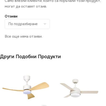
Само влезли клиенти, които са поръчали този продукт,
НАЧИН НА МОНТАЖ
СТЕПЕН НА ЗАЩИТА
СТЕПЕН НА ЗАЩИТА
могат да оставят отзив.
Повърхностен
Отзиви
IP20
IP20
ФОРМА
Кръг
ДИМИРАНЕ
ДИМИРАНЕ
Все още няма отзиви.
Димираща
Димираща
МОЩНОСТ (W)
МОЩНОСТ (W)
Други Подобни Продукти
48
48
СВЕТЛИНЕН ПОТОК
СВЕТЛИНЕН ПОТОК
(LM)
(LM)
5900
5900
ВИД
ДОПЪЛНИТЕЛНИ
LED
ОПЦИИ