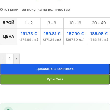
Отстъпки при покупка на количество
БРОЙ
1 - 2
3 - 9
10 - 19
20 - 49
191.73
€
189.81
€
187.90
€
185.98
€
ЦЕНА
(374.99 лв.)
(371.24 лв.)
(367.50 лв.)
(363.75 лв.)
-
+
Добавяне В Количката
Купи Сега