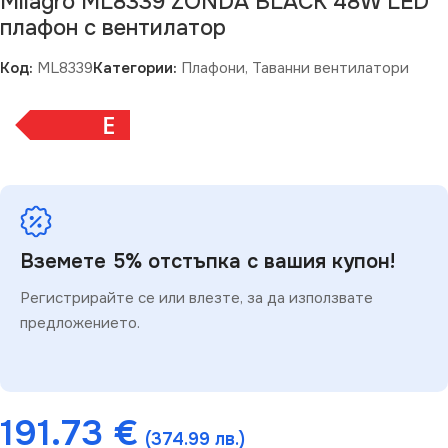
Milagro ML8339 ZONDA BLACK 48W LED
плафон с вентилатор
Код:
ML8339
Категории:
Плафони
,
Таванни вентилатори
E
Вземете 5% отстъпка с вашия купон!
Регистрирайте се или влезте, за да използвате
предложението.
191.73
€
(374.99 лв.)