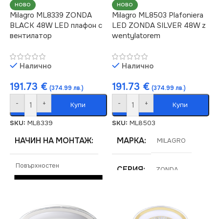
НОВО
НОВО
Milagro ML8339 ZONDA
Milagro ML8503 Plafoniera
BLACK 48W LED плафон с
LED ZONDA SILVER 48W z
вентилатор
wentylatorem
Налично
Налично
191.73
€
191.73
€
(374.99 лв.)
(374.99 лв.)
-
+
-
+
Купи
Купи
SKU:
ML8339
SKU:
ML8503
НАЧИН НА МОНТАЖ
МАРКА
MILAGRO
Повърхностен
СЕРИЯ
ZONDA
МАРКА
MILAGRO
ЕНЕРГИЕН КЛАС
E