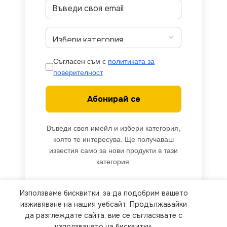
Съгласен съм с
политиката за
поверителност
Абонирай се
Въведи своя имейл и избери категория,
която те интересува. Ще получаваш
известия само за нови продукти в тази
категория.
Използваме бисквитки, за да подобрим вашето
We use cookies to improve your experience on our
изживяване на нашия уебсайт. Продължавайки
website. By browsing this website, you agree to
да разглеждате сайта, вие се съгласявате с
използването на бисквитки.
our use of cookies.