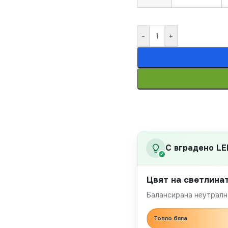
-
+
С вградено LE
✓
Цвят на светлина
Балансирана неутрална
Топло бяла