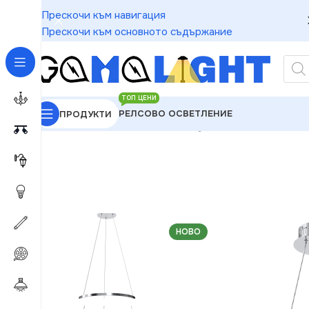
Прескочи към навигация
Прескочи към основното съдържание
ТОП ЦЕНИ
РЕЛСОВО ОСВЕТЛЕНИЕ
ПРОДУКТИ
GAMALIGHT
»
Пендели
»
Milagro ML7940 Висяща
НОВО