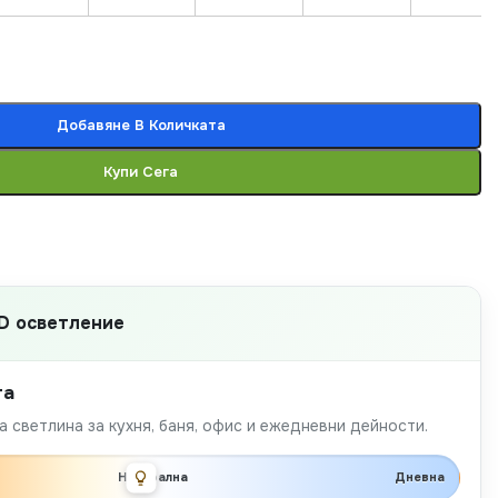
Добавяне В Количката
Купи Сега
D осветление
та
 светлина за кухня, баня, офис и ежедневни дейности.
Неутрална
Дневна