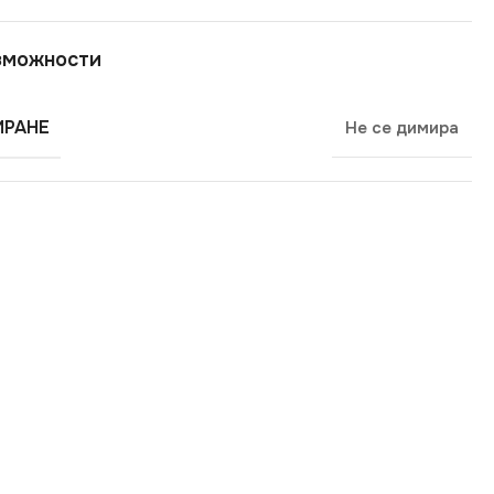
зможности
РАНЕ
Не се димира