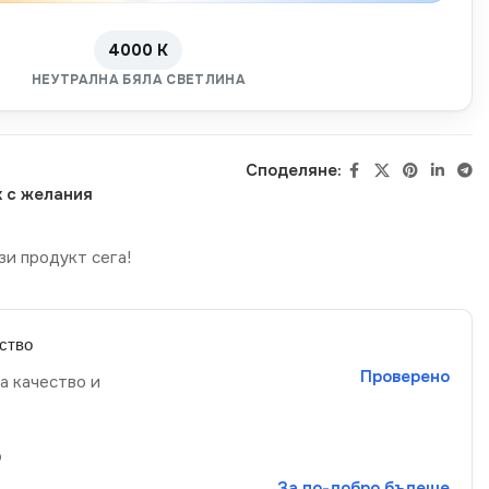
4000 K
НЕУТРАЛНА БЯЛА СВЕТЛИНА
Споделяне:
 с желания
зи продукт сега!
ство
Проверено
а качество и
р
За по-добро бъдеще