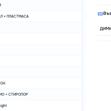
М
Въ
Л + ПЛАСТМАСА
ДИМИ
ТОН
ИО + СТИРОПОР
ight