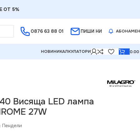
Е ОТ 5%
0876 63 88 01
ПИШИ НИ
АБОНАМЕ
НОВИНИ
КАЛКУЛАТОРИ
0.0
940 Висяща LED лампа
HROME 27W
:
Пендели