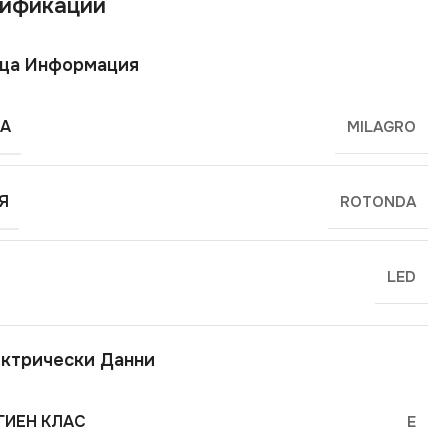
ификации
ща Информация
А
MILAGRO
Я
ROTONDA
LED
ктрически Данни
ГИЕН КЛАС
E