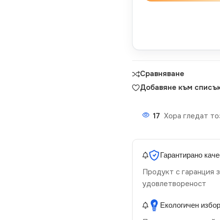
Сравняване
Добавяне към списък
17
Хора гледат то
Гарантирано каче
Продукт с гаранция з
удовлетвореност
Екологичен избо