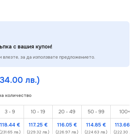
пка с вашия купон!
 влезте, за да използвате предложението.
34.00 лв.)
на количество
3 - 9
10 - 19
20 - 49
50 - 99
100+
118.44
€
117.25
€
116.05
€
114.85
€
113.66
(231.65 лв.)
(229.32 лв.)
(226.97 лв.)
(224.63 лв.)
(222.30 лв