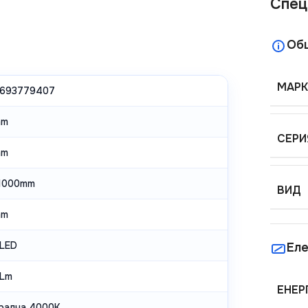
Спец
Об
МАРК
693779407
mm
СЕРИ
mm
1000mm
ВИД
mm
LED
Еле
 Lm
ЕНЕР
рална 4000K