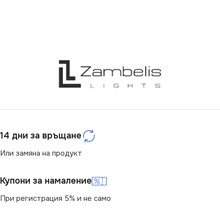
МАРКА
MILAGRO
МАРКА
MILAGRO
СЕРИЯ
WILL
СЕРИЯ
SENSO
НАПРЕЖЕНИЕ (V)
НАПРЕЖЕНИЕ (V)
220V
220V
ЦОКЪЛ
E27
ЦОКЪЛ
E27
14 дни за връщане
СТЕПЕН НА ЗАЩИТА
Или замяна на продукт
СТЕПЕН НА ЗАЩИТА
IP20
Купони за намаление
IP20
БРОЙ ФАСУНГИ
При регистрация 5% и не само
1
БРОЙ ФАСУНГИ
3