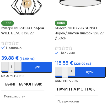
НОВО
НОВО
Milagro MLP4189 Плафон
Milagro MLP7296 SENSO
WILL BLACK 1xE27
Черен/Златен плафон 3xE27
Ø50см
Налично
Налично
39.88
€
(78.00 лв.)
115.55
€
(226.00 лв.)
-
+
Купи
-
+
Купи
SKU:
MLP4189
SKU:
MLP7296
НАЧИН НА МОНТАЖ
НАЧИН НА МОНТАЖ
Повърхностен
Повърхностен