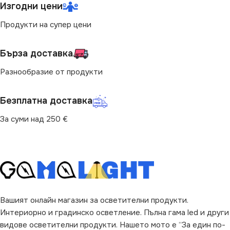
Изгодни цени
ВИД
с Крушки
ВИД
с Крушки
Продукти на супер цени
ЦВЯТ
Черно
ЦВЯТ
Черно
Бърза доставка
Разнообразие от продукти
ФОРМА
Кръг
Безплатна доставка
За суми над 250 €
Вашият онлайн магазин за осветителни продукти.
Интериорно и градинско осветление. Пълна гама led и други
видове осветителни продукти. Нашето мото е “За един по-