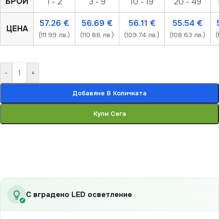
БРОЙ
1 - 2
3 - 9
10 - 19
20 - 49
57.26
€
56.69
€
56.11
€
55.54
€
ЦЕНА
(111.99 лв.)
(110.88 лв.)
(109.74 лв.)
(108.63 лв.)
(
-
+
Добавяне В Количката
Купи Сега
С вградено LED осветление
✓