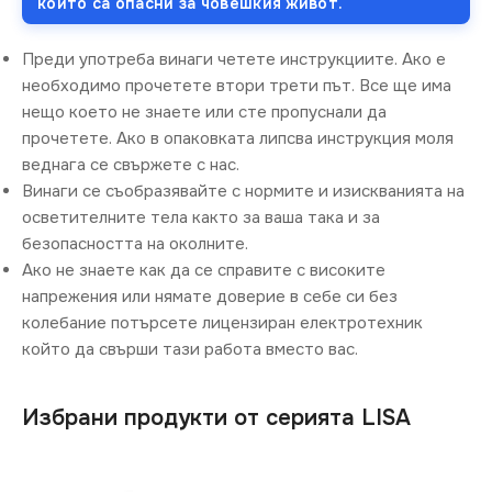
които са опасни за човешкия живот.
Преди употреба винаги четете инструкциите. Ако е
необходимо прочетете втори трети път. Все ще има
нещо което не знаете или сте пропуснали да
прочетете. Ако в опаковката липсва инструкция моля
веднага се свържете с нас.
Винаги се съобразявайте с нормите и изискванията на
осветителните тела както за ваша така и за
безопасността на околните.
Ако не знаете как да се справите с високите
напрежения или нямате доверие в себе си без
колебание потърсете лицензиран електротехник
който да свърши тази работа вместо вас.
Избрани продукти от серията LISA