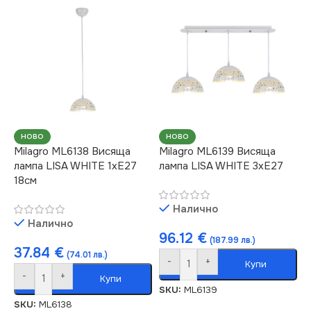
НОВО
НОВО
Milagro ML6138 Висяща
Milagro ML6139 Висяща
лампа LISA WHITE 1xE27
лампа LISA WHITE 3xE27
18см
Налично
Налично
96.12
€
(187.99 лв.)
37.84
€
(74.01 лв.)
-
+
Купи
-
+
Купи
SKU:
ML6139
SKU:
ML6138