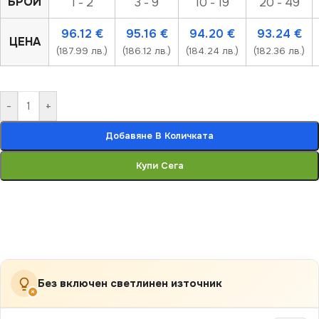
БРОЙ
1 - 2
3 - 9
10 - 19
20 - 49
96.12
€
95.16
€
94.20
€
93.24
€
ЦЕНА
(187.99 лв.)
(186.12 лв.)
(184.24 лв.)
(182.36 лв.)
-
+
Добавяне В Количката
Купи Сега
Без включен светлинен източник
×