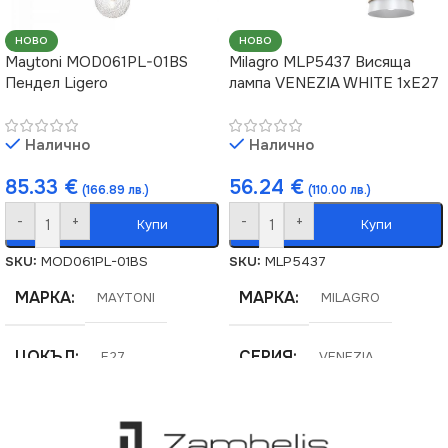
НОВО
НОВО
Maytoni MOD061PL-01BS
Milagro MLP5437 Висяща
Пендел Ligero
лампа VENEZIA WHITE 1xE27
Налично
Налично
85.33
€
56.24
€
(166.89 лв.)
(110.00 лв.)
-
+
-
+
Купи
Купи
SKU:
MOD061PL-01BS
SKU:
MLP5437
МАРКА
МАРКА
MAYTONI
MILAGRO
ЦОКЪЛ
СЕРИЯ
E27
VENEZIA
СЕРИЯ
НАПРЕЖЕНИЕ (V)
Ligero