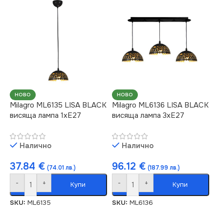
НОВО
НОВО
Milagro ML6135 LISA BLACK
Milagro ML6136 LISA BLACK
висяща лампа 1xE27
висяща лампа 3xE27
Налично
Налично
37.84
€
96.12
€
(74.01 лв.)
(187.99 лв.)
-
+
-
+
Купи
Купи
SKU:
ML6135
SKU:
ML6136