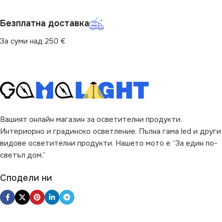
НАЧИН НА МОНТАЖ
НАЧИН НА МОНТАЖ
Безплатна доставка
Повърхностен
Повърхностен
За суми над 250 €
ВИД
ВИД
с Крушки
с Крушки
ЦВЯТ
ЦВЯТ
Златисто
Бяло
Вашият онлайн магазин за осветителни продукти.
Интериорно и градинско осветление. Пълна гама led и други
видове осветителни продукти. Нашето мото е “За един по-
светъл дом.”
Сподели ни