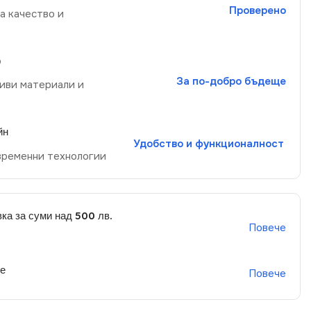
Проверено
а качество и
р
За по-добро бъдеще
иви материали и
йн
Удобство и функционалност
временни технологии
ка за суми над 500 лв.
Повече
не
Повече