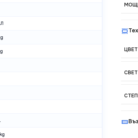
МОЩН
АЛ
Тех
kg
ЦВЕТ
kg
СВЕТ
СТЕП
.
Въ
2kg