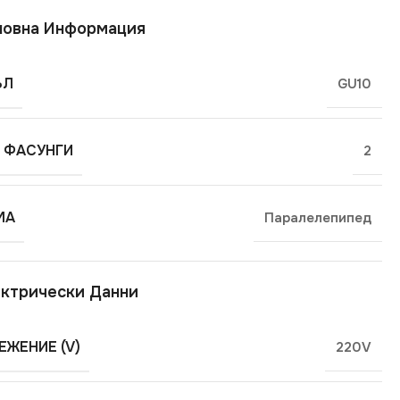
новна Информация
ЪЛ
GU10
 ФАСУНГИ
2
МА
Паралелепипед
ктрически Данни
ЕЖЕНИЕ (V)
220V