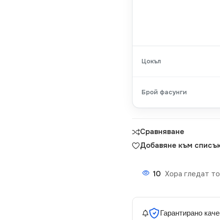
Цокъл
Брой фасунги
Сравняване
Добавяне към списък
10
Хора гледат то
Гарантирано каче