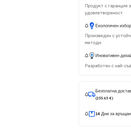
Продукт с гаранция з
удовлетвореност
Екологичен избо
Произведен с устойч
методи
Иновативен диза
Разработен с най-съ
Безплатна достав
(255.65 €)
14 Дни за връща