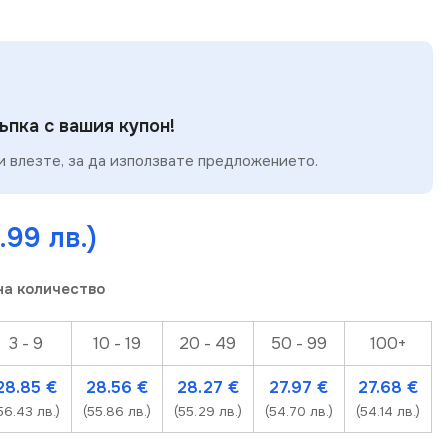
пка с вашия купон!
 влезте, за да използвате предложението.
.99 лв.)
на количество
3 - 9
10 - 19
20 - 49
50 - 99
100+
28.85
€
28.56
€
28.27
€
27.97
€
27.68
€
56.43 лв.)
(55.86 лв.)
(55.29 лв.)
(54.70 лв.)
(54.14 лв.)