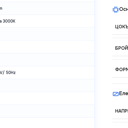
lm
Ос
а 3000K
ЦОК
БРОЙ
ФОР
V/ 50Hz
Еле
НАПР