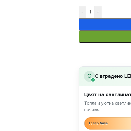
-
+
С вградено LE
✓
Цвят на светлина
Топла и уютна светлин
почивка.
Топло бяла