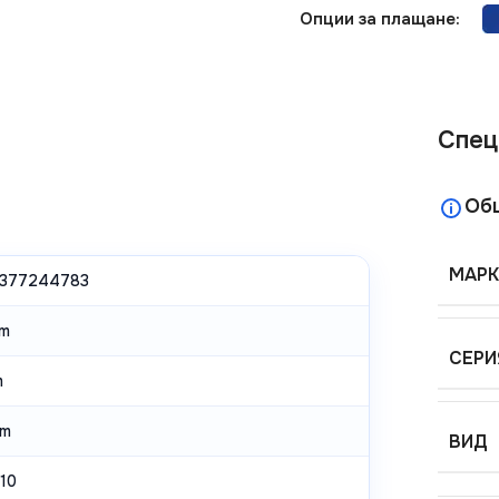
Опции за плащане:
Спец
Об
МАРК
377244783
m
СЕРИ
m
mm
ВИД
10