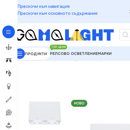
Прескочи към навигация
Прескочи към основното съдържание
ТОП ЦЕНИ
РЕЛСОВО ОСВЕТЛЕНИЕ
МАРКИ
ПРОДУКТИ
GAMALIGHT
»
Луни
»
Milagro ML478 Луна BLOCCO
НОВО