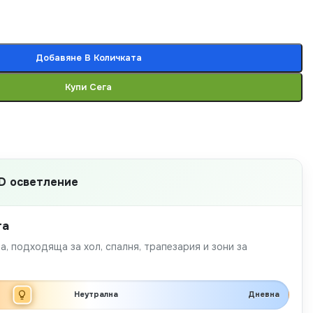
Добавяне В Количката
Купи Сега
D осветление
та
а, подходяща за хол, спалня, трапезария и зони за
Неутрална
Дневна