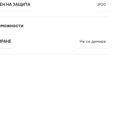
ЕН НА ЗАЩИТА
IP20
зможности
РАНЕ
Не се димира