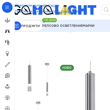
Прескочи към навигация
Прескочи към основното съдържание
ТОП ЦЕНИ
РЕЛСОВО ОСВЕТЛЕНИЕ
МАРКИ
ПРОДУКТИ
GAMALIGHT
»
Пендели
»
Milagro ML321 ICE 5W L
НОВО