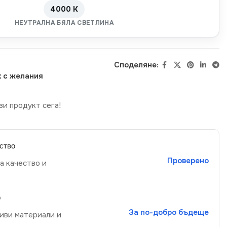
4000 K
НЕУТРАЛНА БЯЛА СВЕТЛИНА
Споделяне:
 с желания
зи продукт сега!
ство
Проверено
а качество и
р
За по-добро бъдеще
иви материали и