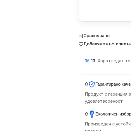
Сравняване
Добавяне към списък
13
Хора гледат то
Гарантирано каче
Продукт с гаранция з
удовлетвореност
Екологичен избо
Произведен с устойч
методи