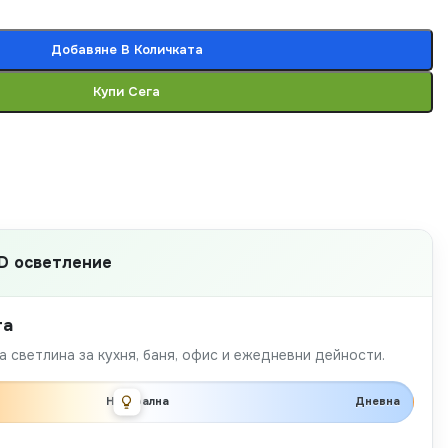
Добавяне В Количката
Купи Сега
D осветление
та
 светлина за кухня, баня, офис и ежедневни дейности.
Неутрална
Дневна