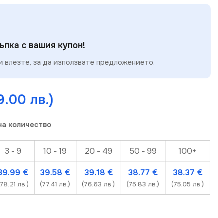
пка с вашия купон!
 влезте, за да използвате предложението.
9.00 лв.)
на количество
3 - 9
10 - 19
20 - 49
50 - 99
100+
39.99
€
39.58
€
39.18
€
38.77
€
38.37
€
(78.21 лв.)
(77.41 лв.)
(76.63 лв.)
(75.83 лв.)
(75.05 лв.)