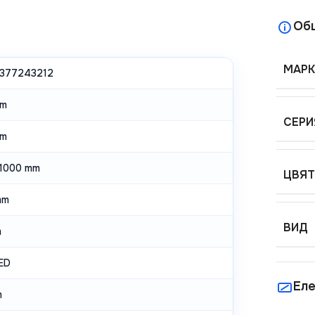
Об
МАРК
377243212
mm
СЕРИ
mm
1000 mm
ЦВЯТ
mm
ВИД
m
ED
Еле
m