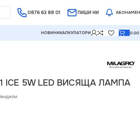
0876 63 88 01
Е ОТ 5%
ПИШИ НИ
АБОНАМЕ
НОВИНИ
КАЛКУЛАТОРИ
0.0
21 ICE 5W LED ВИСЯЩА ЛАМПА
Пендели