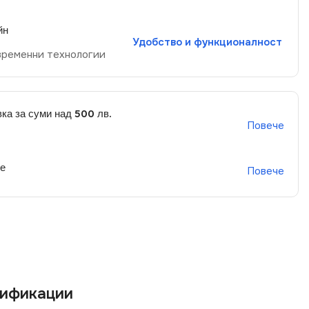
йн
Удобство и функционалност
временни технологии
ка за суми над 500 лв.
Повече
не
Повече
ификации