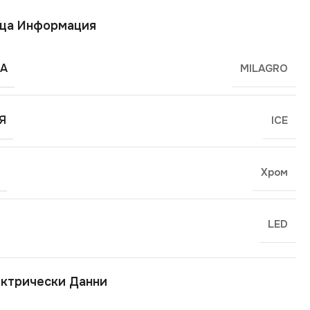
ща Информация
А
MILAGRO
Я
ICE
Хром
LED
ктрически Данни