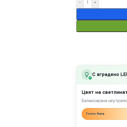
-
+
С вградено LE
✓
Цвят на светлина
Балансирана неутрална
Топло бяла