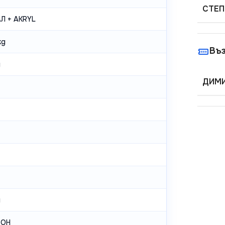
СТЕП
Л + AKRYL
kg
Въ
g
ДИМИ
g
ТОН