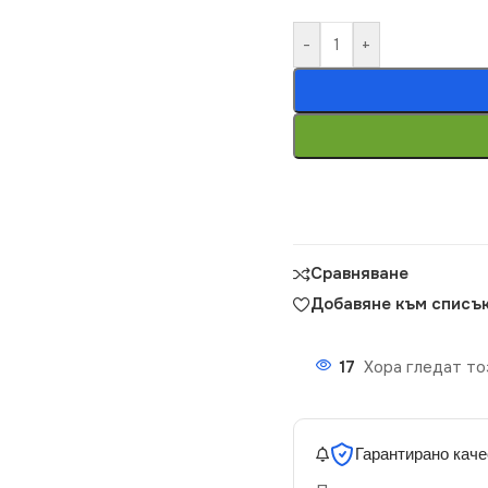
-
+
Сравняване
Добавяне към списък
17
Хора гледат то
Гарантирано каче