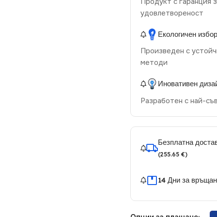
Продукт с гаранция з
удовлетвореност
Екологичен избо
Произведен с устойч
методи
Иновативен диза
Разработен с най-съ
Безплатна достав
(255.65 €)
14 Дни за връща
Опции за плащане: