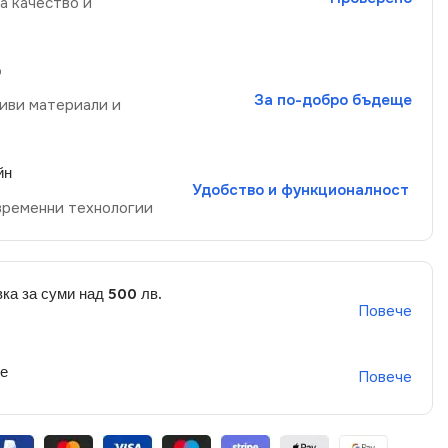
а качество и
р
За по-добро бъдеще
иви материали и
йн
Удобство и функционалност
временни технологии
ка за суми над 500 лв.
Повече
не
Повече