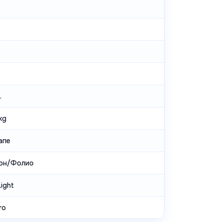
.
kg
апе
он/Фолио
ight
ro