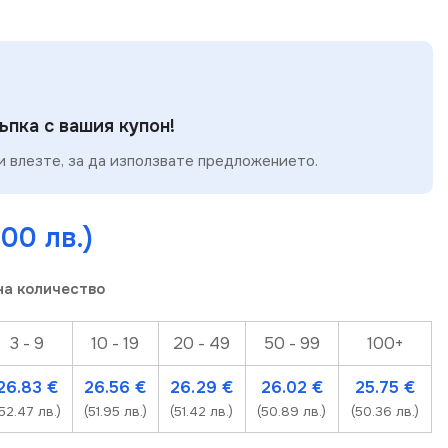
пка с вашия купон!
 влезте, за да използвате предложението.
.00 лв.)
на количество
3 - 9
10 - 19
20 - 49
50 - 99
100+
26.83
€
26.56
€
26.29
€
26.02
€
25.75
€
(52.47 лв.)
(51.95 лв.)
(51.42 лв.)
(50.89 лв.)
(50.36 лв.)