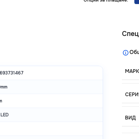
Спец
Об
МАРК
693731467
0mm
СЕРИ
m
 LED
ВИД