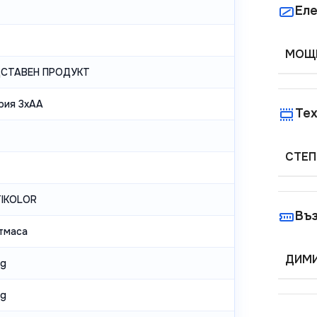
Еле
МОЩН
ДСТАВЕН ПРОДУКТ
рия 3xAA
Тех
СТЕП
IKOLOR
Въ
тмаса
ДИМИ
kg
kg