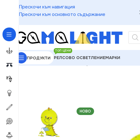
Прескочи към навигация
Прескочи към основното съдържание
ТОП ЦЕНИ
РЕЛСОВО ОСВЕТЛЕНИЕ
МАРКИ
ПРОДУКТИ
GAMALIGHT
»
Аплици
»
Milagro ML146 DRAGON LE
НОВО