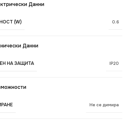
ктрически Данни
ОСТ (W)
0.6
нически Данни
ЕН НА ЗАЩИТА
IP20
зможности
РАНЕ
Не се димира