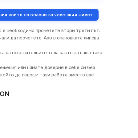
ния които са опасни за човешкия живот.
о е необходимо прочетете втори трети път.
али да прочетете. Ако в опаковката липсва
та на осветителните тела както за ваша така
режения или нямате доверие в себе си без
който да свърши тази работа вместо вас.
GON