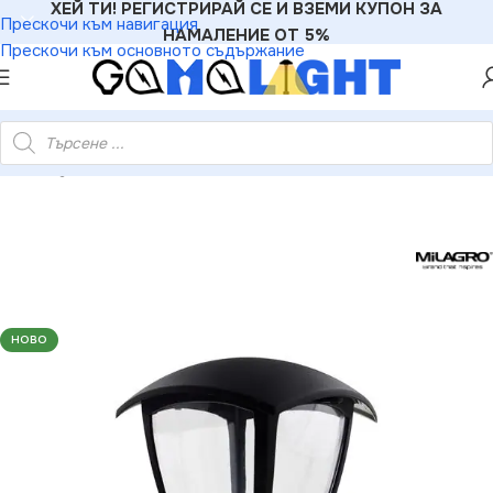
ХЕЙ ТИ! РЕГИСТРИРАЙ СЕ И ВЗЕМИ КУПОН ЗА
Прескочи към навигация
НАМАЛЕНИЕ ОТ 5%
Прескочи към основното съдържание
ри
»
Milagro EKO3551 FOX BLACK 1xE27 малка градинска лампа
НОВО