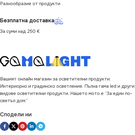
Разнообразие от продукти
3000
ПРЕДНАЗНАЧЕНИЕ
Безплатна доставка
ПРЕДНАЗНАЧЕНИЕ
за Веранда
,
за Двор
,
за
Къща
,
за Тераса
За суми над 250 €
за Веранда
,
за Гараж
,
за
Двор
,
за Къща
,
за Магазин
,
НАЧИН НА МОНТАЖ
за Стълби
Повърхностен
НАЧИН НА МОНТАЖ
ВИД
с Крушки
Вашият онлайн магазин за осветителни продукти.
Повърхностен
Интериорно и градинско осветление. Пълна гама led и други
видове осветителни продукти. Нашето мото е “За един по-
ВИД
LED
светъл дом.”
Сподели ни