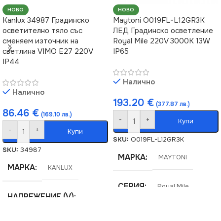
НОВО
НОВО
Kanlux 34987 Градинско
Maytoni O019FL-L12GR3K
осветително тяло със
ЛЕД Градинско осветление
сменяем източник на
Royal Mile 220V 3000K 13W
светлина VIMO E27 220V
IP65
IP44
Налично
Налично
193.20
€
(377.87 лв.)
86.46
€
(169.10 лв.)
-
+
Купи
-
+
Купи
SKU:
O019FL-L12GR3K
SKU:
34987
МАРКА
MAYTONI
МАРКА
KANLUX
СЕРИЯ
Royal Mile
НАПРЕЖЕНИЕ (V)
НАПРЕЖЕНИЕ (V)