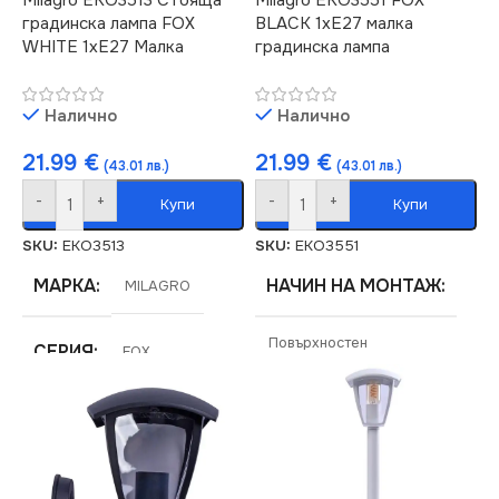
Milagro EKO3513 Стояща
Milagro EKO3551 FOX
градинска лампа FOX
BLACK 1xE27 малка
WHITE 1xE27 Малка
градинска лампа
Налично
Налично
21.99
€
21.99
€
(43.01 лв.)
(43.01 лв.)
-
+
-
+
Купи
Купи
SKU:
EKO3513
SKU:
EKO3551
МАРКА
НАЧИН НА МОНТАЖ
MILAGRO
Повърхностен
СЕРИЯ
FOX
МАРКА
MILAGRO
НАПРЕЖЕНИЕ (V)
СЕРИЯ
FOX
220V