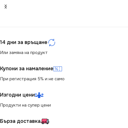
220V
220V
СЕРИЯ
VIMO
СВЕТЛИНЕН ПОТОК
ЦОКЪЛ
(LM)
E27
14 дни за връщане
680
СТЕПЕН НА ЗАЩИТА
Или замяна на продукт
СТЕПЕН НА ЗАЩИТА
IP44
Купони за намаление
При регистрация 5% и не само
IP65
БРОЙ ФАСУНГИ
1
МОЩНОСТ (W)
Изгодни цени
13
ДОПЪЛНИТЕЛНИ
ОПЦИИ
Продукти на супер цени
ЦВЕТНА ТЕМПЕРАТУРА
(K)
Със Сензор
Бърза доставка