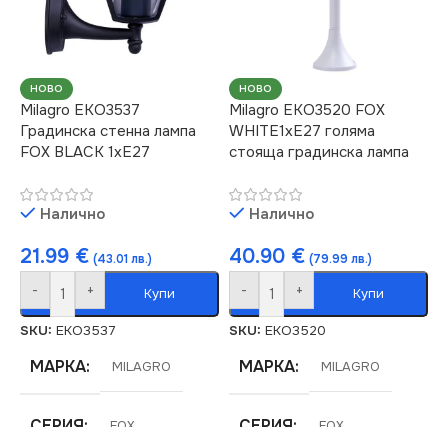
ЦОКЪЛ
НАПРЕЖЕНИЕ (V)
E27
220V
СТЕПЕН НА ЗАЩИТА
НОВО
НОВО
Milagro EKO3537
Milagro EKO3520 FOX
Градинска стенна лампа
WHITE1xE27 голяма
ЦОКЪЛ
E27
IP44
FOX BLACK 1xE27
стояща градинска лампа
БРОЙ ФАСУНГИ
СТЕПЕН НА ЗАЩИТА
1
Налично
Налично
IP44
21.99
€
40.90
€
ПРЕДНАЗНАЧЕНИЕ
(43.01 лв.)
(79.99 лв.)
-
+
-
+
Купи
Купи
БРОЙ ФАСУНГИ
1
за Веранда
,
за Двор
,
за
Къща
,
за Тераса
SKU:
EKO3537
SKU:
EKO3520
ПРЕДНАЗНАЧЕНИЕ
МАРКА
МАРКА
MILAGRO
MILAGRO
ВИД
с Крушки
за Веранда
,
за Двор
,
за
СЕРИЯ
СЕРИЯ
FOX
FOX
Къща
,
за Тераса