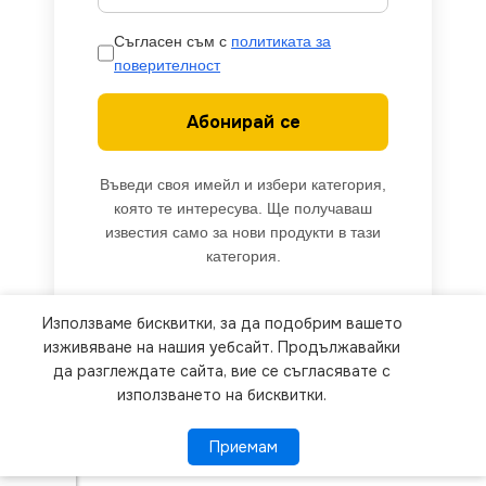
Съгласен съм с
политиката за
поверителност
Абонирай се
Въведи своя имейл и избери категория,
която те интересува. Ще получаваш
известия само за нови продукти в тази
категория.
Използваме бисквитки, за да подобрим вашето
We use cookies to improve your experience on our
изживяване на нашия уебсайт. Продължавайки
website. By browsing this website, you agree to
да разглеждате сайта, вие се съгласявате с
използването на бисквитки.
our use of cookies.
Приемам
Приемам
ПОВЕЧЕ ИНФОРМАЦИЯ
Milagro
EKO3551