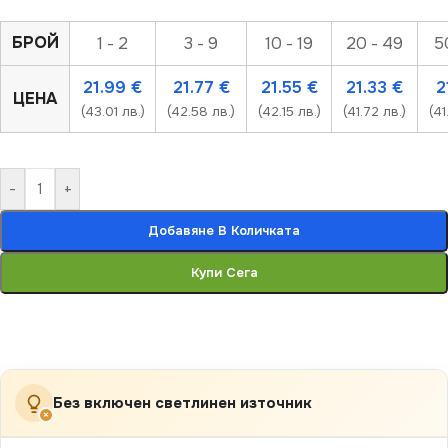
БРОЙ
1 - 2
3 - 9
10 - 19
20 - 49
5
21.99
€
21.77
€
21.55
€
21.33
€
2
ЦЕНА
(43.01 лв.)
(42.58 лв.)
(42.15 лв.)
(41.72 лв.)
(41
-
+
Добавяне В Количката
Купи Сега
Без включен светлинен източник
×