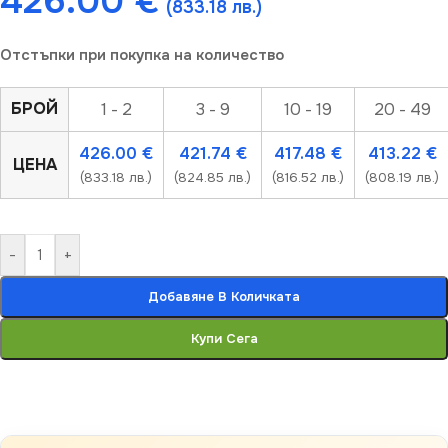
426.00
€
(833.18 лв.)
Отстъпки при покупка на количество
БРОЙ
1 - 2
3 - 9
10 - 19
20 - 49
426.00
€
421.74
€
417.48
€
413.22
€
ЦЕНА
(833.18 лв.)
(824.85 лв.)
(816.52 лв.)
(808.19 лв.)
-
+
Добавяне В Количката
Купи Сега