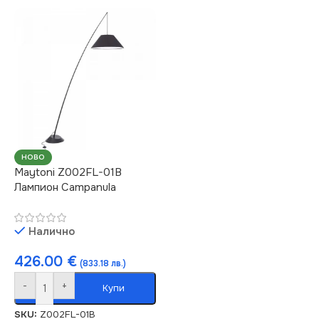
НОВО
Maytoni Z002FL-01B
Лампион Campanula
Налично
426.00
€
(833.18 лв.)
-
+
Купи
SKU:
Z002FL-01B