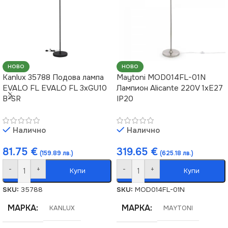
НОВО
НОВО
Kanlux 35788 Подова лампа
Maytoni MOD014FL-01N
EVALO FL EVALO FL 3xGU10
Лампион Alicante 220V 1xE27
B-SR
IP20
Налично
Налично
81.75
€
319.65
€
(159.89 лв.)
(625.18 лв.)
-
+
-
+
Купи
Купи
SKU:
35788
SKU:
MOD014FL-01N
МАРКА
МАРКА
KANLUX
MAYTONI