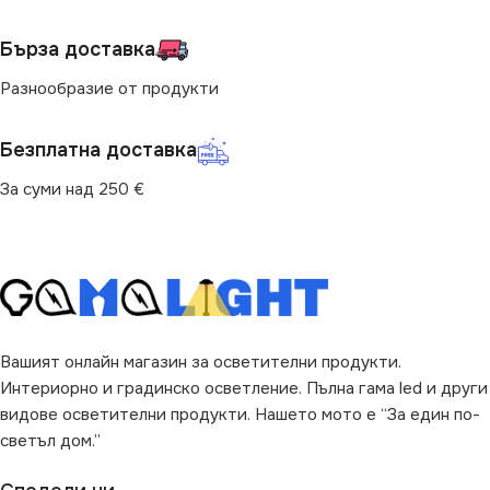
за Детска Стая
,
за Дневна
,
за
Офис
,
за Под
,
за Спалня
,
за
Бърза доставка
Хол
Разнообразие от продукти
ВИД
с Крушки
Безплатна доставка
ЦВЯТ
Бяло
За суми над 250 €
Вашият онлайн магазин за осветителни продукти.
Интериорно и градинско осветление. Пълна гама led и други
видове осветителни продукти. Нашето мото е “За един по-
светъл дом.”