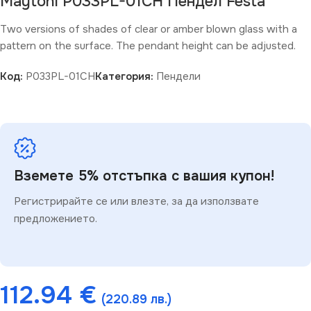
Maytoni P033PL-01CH Пендел Festa
Two versions of shades of clear or amber blown glass with a
pattern on the surface. The pendant height can be adjusted.
Код:
P033PL-01CH
Категория:
Пендели
Вземете 5% отстъпка с вашия купон!
Регистрирайте се или влезте, за да използвате
предложението.
112.94
€
(220.89 лв.)