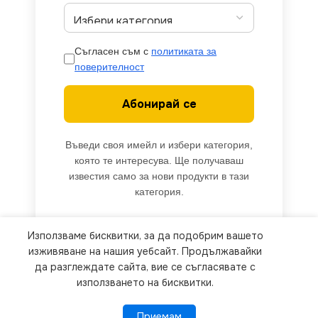
Съгласен съм с
политиката за
поверителност
Абонирай се
Въведи своя имейл и избери категория,
която те интересува. Ще получаваш
известия само за нови продукти в тази
категория.
Използваме бисквитки, за да подобрим вашето
We use cookies to improve your experience on our
изживяване на нашия уебсайт. Продължавайки
website. By browsing this website, you agree to
да разглеждате сайта, вие се съгласявате с
използването на бисквитки.
our use of cookies.
Приемам
Приемам
ПОВЕЧЕ ИНФОРМАЦИЯ