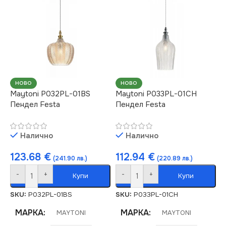
НОВО
НОВО
Maytoni P032PL-01BS
Maytoni P033PL-01CH
Пендел Festa
Пендел Festa
Налично
Налично
123.68
€
112.94
€
(241.90 лв.)
(220.89 лв.)
-
+
-
+
Купи
Купи
SKU:
P032PL-01BS
SKU:
P033PL-01CH
МАРКА
МАРКА
MAYTONI
MAYTONI