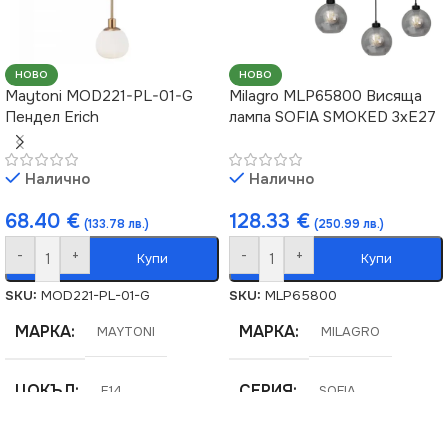
НОВО
НОВО
Maytoni MOD221-PL-01-G
Milagro MLP65800 Висяща
Пендел Erich
лампа SOFIA SMOKED 3xE27
Налично
Налично
68.40
€
128.33
€
(133.78 лв.)
(250.99 лв.)
-
+
-
+
Купи
Купи
SKU:
MOD221-PL-01-G
SKU:
MLP65800
МАРКА
МАРКА
MAYTONI
MILAGRO
ЦОКЪЛ
СЕРИЯ
E14
SOFIA