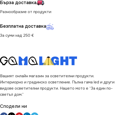
Трапезария
,
за Хол
Трапезария
,
за Хол
Бърза доставка
Разнообразие от продукти
НАЧИН НА МОНТАЖ
ВИД
с Крушки
Безплатна доставка
Повърхностен
ЦВЯТ
Опушен
,
Черно
За суми над 250 €
ВИД
с Крушки
НАЧИН НА МОНТАЖ
ЦВЯТ
Златисто
Повърхностен
Вашият онлайн магазин за осветителни продукти.
Интериорно и градинско осветление. Пълна гама led и други
видове осветителни продукти. Нашето мото е “За един по-
светъл дом.”
Сподели ни