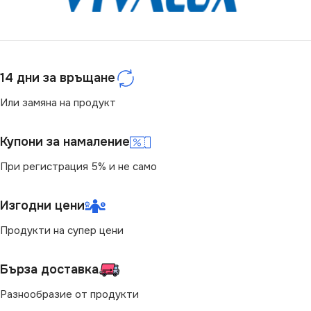
220V
220V
ЦВЕТНА ТЕМПЕРАТУРА
ЦОКЪЛ
E27
(K)
14 дни за връщане
СТЕПЕН НА ЗАЩИТА
3000
Или замяна на продукт
IP20
СВЕТЛИНЕН ПОТОК
Купони за намаление
(LM)
БРОЙ ФАСУНГИ
1
При регистрация 5% и не само
1750
ПРЕДНАЗНАЧЕНИЕ
Изгодни цени
СТЕПЕН НА ЗАЩИТА
Продукти на супер цени
за Барплот
,
за Детска Стая
,
за Дневна
,
за Коридор
,
за
IP20
Кухня
,
за Магазин
,
за Офис
,
Бърза доставка
за Спалня
,
за Таван
,
за
Трапезария
,
за Хол
ДИМИРАНЕ
Разнообразие от продукти