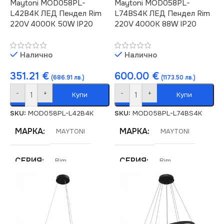
Maytoni MOD058PL-
Maytoni MOD058PL-
L42B4K ЛЕД Пендел Rim
L74BS4K ЛЕД Пендел Rim
220V 4000K 50W IP20
220V 4000K 88W IP20
Налично
Налично
351.21
€
600.00
€
(686.91 лв.)
(1173.50 лв.)
-
+
-
+
Купи
Купи
SKU:
MOD058PL-L42B4K
SKU:
MOD058PL-L74BS4K
МАРКА
МАРКА
MAYTONI
MAYTONI
СЕРИЯ
СЕРИЯ
Rim
Rim
НАПРЕЖЕНИЕ (V)
НАПРЕЖЕНИЕ (V)
220V
220V