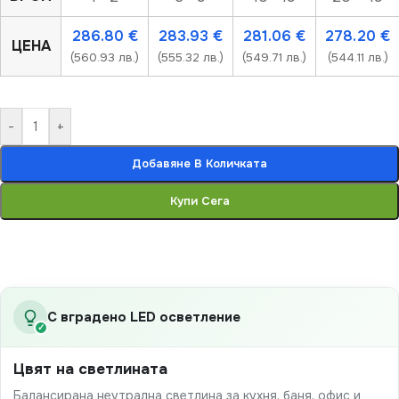
286.80
€
283.93
€
281.06
€
278.20
€
ЦЕНА
(560.93 лв.)
(555.32 лв.)
(549.71 лв.)
(544.11 лв.)
-
+
Добавяне В Количката
Купи Сега
С вградено LED осветление
✓
Цвят на светлината
Балансирана неутрална светлина за кухня, баня, офис и