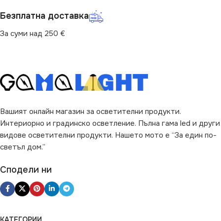
ВИД
с Крушки
Не се димира
Безплатна доставка
За суми над 250 €
ЦВЯТ
Бяло
МОЩНОСТ (W)
25
НАЧИН НА МОНТАЖ
ПРЕДНАЗНАЧЕНИЕ
Повърхностен
за Барплот
,
за Дневна
,
за
Коридор
,
за Кухня
,
за
Вашият онлайн магазин за осветителни продукти.
Магазин
,
за Офис
,
за
Спалня
,
за Таван
,
за
Интериорно и градинско осветление. Пълна гама led и други
Трапезария
,
за Хол
видове осветителни продукти. Нашето мото е “За един по-
светъл дом.”
НАЧИН НА МОНТАЖ
Сподели ни
Повърхностен
ВИД
LED
КАТЕГОРИИ