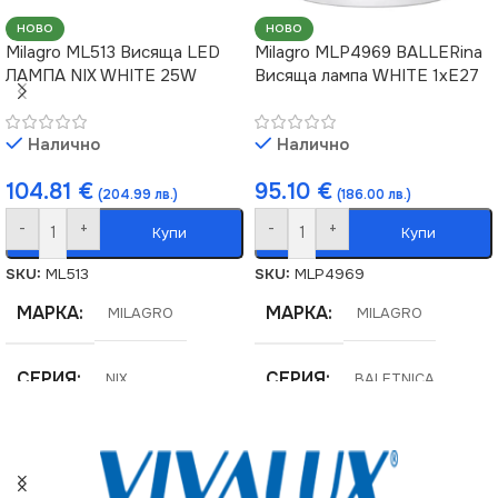
Не се димира
Не се димира
НОВО
НОВО
Milagro ML513 Висяща LED
Milagro MLP4969 BALLERina
ВИД
ВИД
ЛАМПА NIX WHITE 25W
Висяща лампа WHITE 1xE27
LED
LED
ЦВЯТ
ЦВЯТ
Черно
Черно
Налично
Налично
104.81
€
95.10
€
(204.99 лв.)
(186.00 лв.)
-
+
-
+
Купи
Купи
SKU:
ML513
SKU:
MLP4969
МАРКА
МАРКА
MILAGRO
MILAGRO
СЕРИЯ
СЕРИЯ
NIX
BALETNICA
НАПРЕЖЕНИЕ (V)
НАПРЕЖЕНИЕ (V)