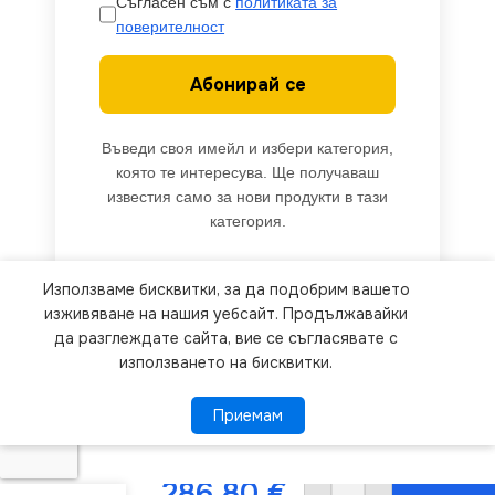
Съгласен съм с
политиката за
поверителност
Абонирай се
Въведи своя имейл и избери категория,
която те интересува. Ще получаваш
известия само за нови продукти в тази
категория.
Използваме бисквитки, за да подобрим вашето
We use cookies to improve your experience on our
изживяване на нашия уебсайт. Продължавайки
website. By browsing this website, you agree to
да разглеждате сайта, вие се съгласявате с
използването на бисквитки.
our use of cookies.
Приемам
Приемам
ПОВЕЧЕ ИНФОРМАЦИЯ
Maytoni
MOD058PL-
L32B4K
286.80
€