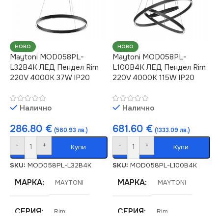
СВЕТЛИНЕН ПОТОК
СВЕТЛИНЕН ПОТОК
(LM)
(LM)
НОВО
НОВО
3000
5200
Maytoni MOD058PL-
Maytoni MOD058PL-
L32B4K ЛЕД Пендел Rim
L100B4K ЛЕД Пендел Rim
220V 4000K 37W IP20
220V 4000K 115W IP20
СТЕПЕН НА ЗАЩИТА
СТЕПЕН НА ЗАЩИТА
Налично
Налично
IP20
IP20
286.80
€
681.60
€
(560.93 лв.)
(1333.09 лв.)
МОЩНОСТ (W)
МОЩНОСТ (W)
50
88
-
+
-
+
Купи
Купи
ЦВЕТНА
ЦВЕТНА
SKU:
MOD058PL-L32B4K
SKU:
MOD058PL-L100B4K
ТЕМПЕРАТУРА (K)
ТЕМПЕРАТУРА (K)
МАРКА
МАРКА
MAYTONI
MAYTONI
4000
4000
СЕРИЯ
СЕРИЯ
Rim
Rim