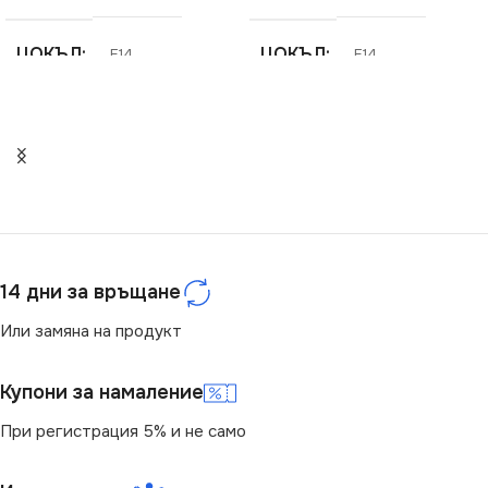
ЦОКЪЛ
ЦОКЪЛ
E14
E14
СЕРИЯ
СЕРИЯ
Vittoria
Florero
НАПРЕЖЕНИЕ (V)
НАПРЕЖЕНИЕ (V)
220V
220V
14 дни за връщане
СТЕПЕН НА ЗАЩИТА
СТЕПЕН НА ЗАЩИТА
Или замяна на продукт
IP20
IP20
Купони за намаление
БРОЙ ФАСУНГИ
БРОЙ ФАСУНГИ
5
9
При регистрация 5% и не само
ПРЕДНАЗНАЧЕНИЕ
ПРЕДНАЗНАЧЕНИЕ