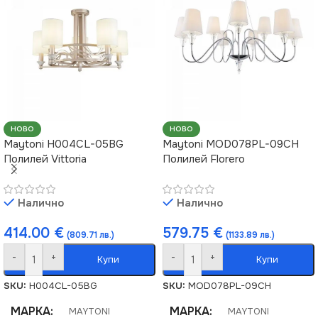
ФОРМА НА ЛАМПАТА
T30
ВИД НА КРУШКАТА
Stick
НОВО
НОВО
Maytoni H004CL-05BG
Maytoni MOD078PL-09CH
Полилей Vittoria
Полилей Florero
Налично
Налично
414.00
€
579.75
€
(809.71 лв.)
(1133.89 лв.)
-
+
-
+
Купи
Купи
SKU:
H004CL-05BG
SKU:
MOD078PL-09CH
МАРКА
МАРКА
MAYTONI
MAYTONI