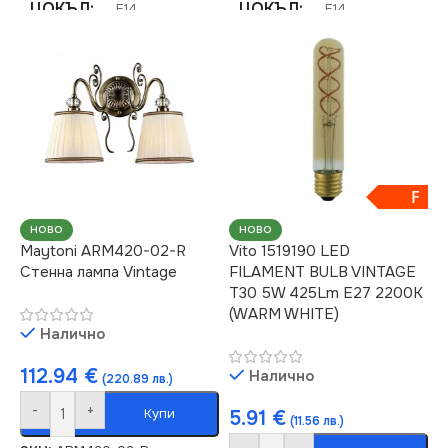
ЦОКЪЛ
ЦОКЪЛ
E14
E14
СЕРИЯ
СЕРИЯ
Vintage
Vintage
НАПРЕЖЕНИЕ (V)
НАПРЕЖЕНИЕ (V)
220V
220V
F
СТЕПЕН НА ЗАЩИТА
СТЕПЕН НА ЗАЩИТА
НОВО
НОВО
Maytoni ARM420-02-R
Vito 1519190 LED
Стенна лампа Vintage
FILAMENT BULB VINTAGE
IP20
IP20
T30 5W 425Lm E27 2200K
(WARM WHITE)
Налично
БРОЙ ФАСУНГИ
БРОЙ ФАСУНГИ
3
5
112.94
€
Налично
(220.89 лв.)
ПРЕДНАЗНАЧЕНИЕ
ПРЕДНАЗНАЧЕНИЕ
-
+
Купи
5.91
€
(11.56 лв.)