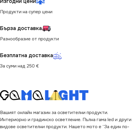
Изгодни цени
Продукти на супер цени
за Барплот
,
за Детска Стая
,
за Барплот
,
за Детска Стая
,
за Дневна
,
за Коридор
,
за
за Дневна
,
за Коридор
,
за
Кухня
,
за Магазин
,
за Офис
,
Кухня
,
за Магазин
,
за Офис
,
Бърза доставка
за Спалня
,
за Таван
,
за
за Спалня
,
за Таван
,
за
Трапезария
,
за Хол
Трапезария
,
за Хол
Разнообразие от продукти
ЦВЯТ
НАЧИН НА МОНТАЖ
Кремав
Безплатна доставка
Повърхностен
За суми над 250 €
ВИД
с Крушки
ЦВЯТ
Кремав
,
Хром
ВИД
с Крушки
Вашият онлайн магазин за осветителни продукти.
Интериорно и градинско осветление. Пълна гама led и други
видове осветителни продукти. Нашето мото е “За един по-