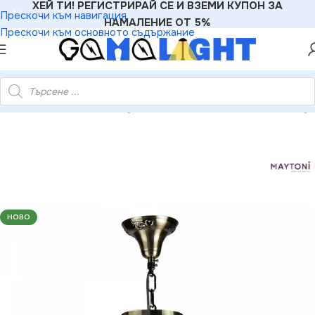
ХЕЙ ТИ! РЕГИСТРИРАЙ СЕ И ВЗЕМИ КУПОН ЗА
Прескочи към навигация
НАМАЛЕНИЕ ОТ 5%
Прескочи към основното съдържание
MALIGHT
»
Полилеи
»
Maytoni ARM420-03-R Полилей Vintage
НОВО