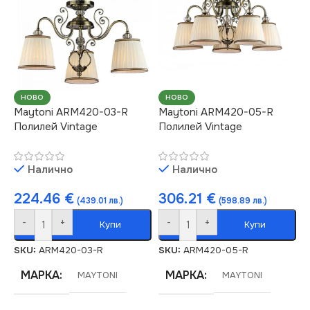
НОВО
НОВО
Maytoni ARM420-03-R
Maytoni ARM420-05-R
Полилей Vintage
Полилей Vintage
Налично
Налично
224.46
€
306.21
€
(439.01 лв.)
(598.89 лв.)
-
+
-
+
Купи
Купи
SKU:
ARM420-03-R
SKU:
ARM420-05-R
МАРКА
МАРКА
MAYTONI
MAYTONI