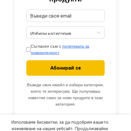
Съгласен съм с
политиката за
поверителност
Абонирай се
Въведи своя имейл и избери категория,
която те интересува. Ще получаваш
известия само за нови продукти в тази
категория.
Използваме бисквитки, за да подобрим вашето
We use cookies to improve your experience on our
изживяване на нашия уебсайт. Продължавайки