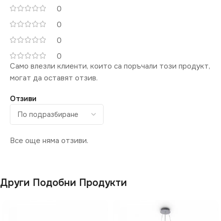
0
ПРЕДНАЗНАЧЕНИЕ
220V
0
0
МОЩНОСТ (W)
за Дневна
,
за Коридор
,
за
5
Магазин
,
за Офис
,
за
0
Спалня
,
за Стена
,
за Хол
Само влезли клиенти, които са поръчали този продукт,
ЦОКЪЛ
E27
могат да оставят отзив.
ВИД
с Крушки
Отзиви
СВЕТЛИНЕН ПОТОК
(LM)
Все още няма отзиви.
428
СЕРИЯ
Vintage
Други Подобни Продукти
ЕНЕРГИЕН КЛАС
F