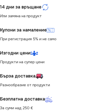
ЦОКЪЛ
GU10
14 дни за връщане
ЦВЕТНА ТЕМПЕРАТУРА
Или замяна на продукт
(K)
НАПРЕЖЕНИЕ (V)
Купони за намаление
4000
,
RGB
220V
При регистрация 5% и не само
СВЕТЛИНЕН ПОТОК
МОЩНОСТ (W)
6.5
(LM)
Изгодни цени
ЕНЕРГИЕН КЛАС
F
Продукти на супер цени
420
СВЕТЛИНЕН ПОТОК
ФОРМА НА ЛАМПАТА
Бърза доставка
(LM)
Разнообразие от продукти
MR16
580
Безплатна доставка
ФОРМА НА ЛАМПАТА
За суми над 250 €