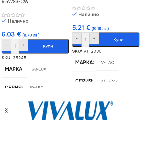
6.5WS3-CW
Налично
Налично
5.21
€
(10.19 лв.)
6.03
€
(11.79 лв.)
-
+
Купи
-
+
Купи
SKU:
VT-2930
SKU:
35245
МАРКА
V-TAC
МАРКА
KANLUX
СЕРИЯ
VT-2244
СЕРИЯ
IQ-LED
ЕНЕРГИЕН КЛАС
F
ЦВЕТНА ТЕМПЕРАТУРА
(K)
МОЩНОСТ (W)
4.8
6500
ЦОКЪЛ
GU10