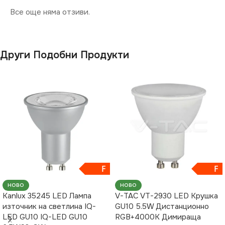
Все още няма отзиви.
Други Подобни Продукти
F
F
НОВО
НОВО
Kanlux 35245 LED Лампа
V-TAC VT-2930 LED Крушка
източник на светлина IQ-
GU10 5.5W Дистанционно
LED GU10 IQ-LED GU10
RGB+4000K Димираща