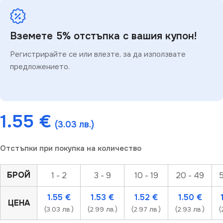
Вземете 5% отстъпка с вашия купон!
Регистрирайте се или влезте, за да използвате
предложението.
1.55
€
(3.03 лв.)
Отстъпки при покупка на количество
БРОЙ
1 - 2
3 - 9
10 - 19
20 - 49
5
1.55
€
1.53
€
1.52
€
1.50
€
ЦЕНА
(3.03 лв.)
(2.99 лв.)
(2.97 лв.)
(2.93 лв.)
(