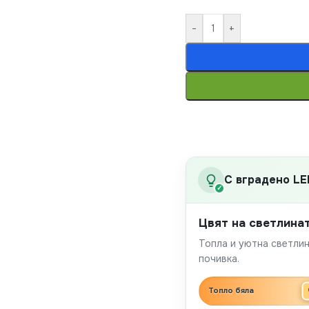
-
+
С вградено LE
✓
Цвят на светлина
Топла и уютна светлин
почивка.
Топло бяла