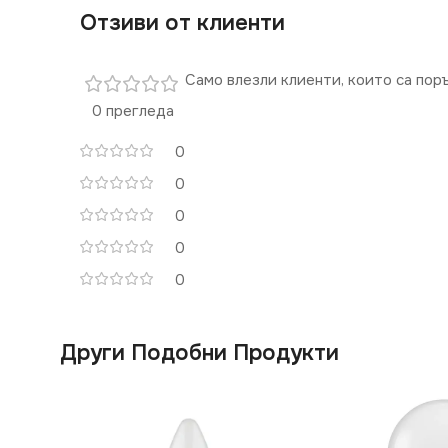
Отзиви от клиенти
Само влезли клиенти, които са пор
0 прегледа
0
0
0
0
0
Други Подобни Продукти