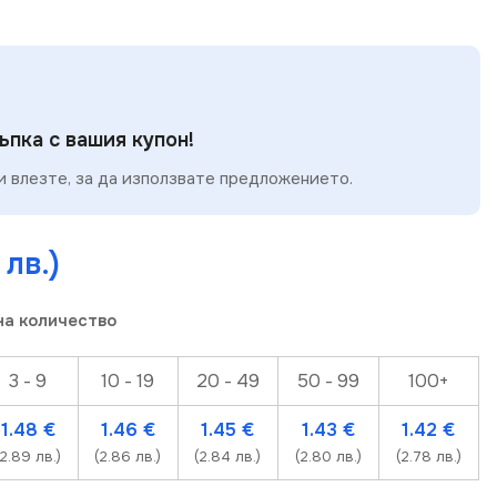
пка с вашия купон!
 влезте, за да използвате предложението.
 лв.)
на количество
3 - 9
10 - 19
20 - 49
50 - 99
100+
1.48
€
1.46
€
1.45
€
1.43
€
1.42
€
(2.89 лв.)
(2.86 лв.)
(2.84 лв.)
(2.80 лв.)
(2.78 лв.)