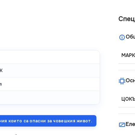
Спец
Об
МАРК
K
Ос
m
ЦОК
ния които са опасни за човешкия живот.
Еле