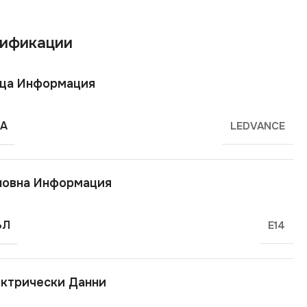
ификации
ща Информация
А
LEDVANCE
новна Информация
ЪЛ
E14
ктрически Данни