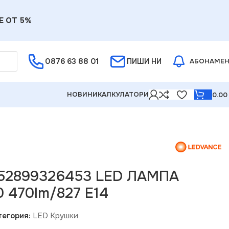
Е ОТ 5%
0876 63 88 01
ПИШИ НИ
АБОНАМЕ
НОВИНИ
КАЛКУЛАТОРИ
0.0
052899326453 LED ЛАМПА
 470lm/827 E14
тегория:
LED Крушки