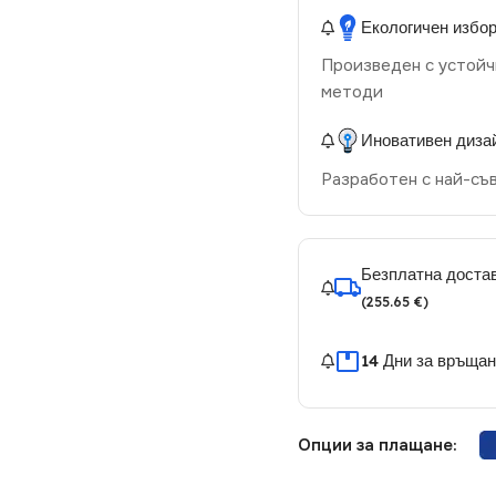
Екологичен избо
Произведен с устойч
методи
Иновативен диза
Разработен с най-съ
Безплатна достав
(255.65 €)
14 Дни за връща
Опции за плащане: