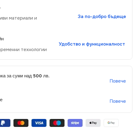
р
За по-добро бъдеще
иви материали и
йн
Удобство и функционалност
временни технологии
ка за суми над 500 лв.
Повече
не
Повече