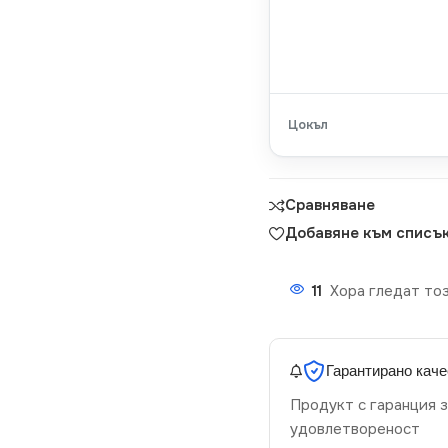
Цокъл
Сравняване
Добавяне към списък
11
Хора гледат тоз
Гарантирано каче
Продукт с гаранция з
удовлетвореност