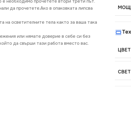
о е необходимо прочетете втори трети път.
МОЩН
нали да прочетете.Ако в опаковката липсва
та на осветителните тела както за ваша така
Тех
режения или нямате доверие в себе си без
ойто да свърши тази работа вместо вас.
ЦВЕТ
СВЕТ