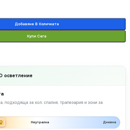
Добавяне В Количката
Купи Сега
D осветление
та
а, подходяща за хол, спалня, трапезария и зони за
Неутрална
Дневна