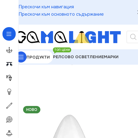
Прескочи към навигация
Прескочи към основното съдържание
ТОП ЦЕНИ
РЕЛСОВО ОСВЕТЛЕНИЕ
МАРКИ
ПРОДУКТИ
GAMALIGHT
»
LED Крушки
»
Ledvance 4052899326
НОВО