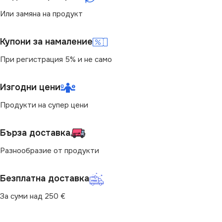
МАРКА
МАРКА
KANLUX
KANLUX
Или замяна на продукт
Купони за намаление
КОНТАКТ
КОНТАКТ
Двоен
Двоен
При регистрация 5% и не само
Изгодни цени
Продукти на супер цени
Бърза доставка
Разнообразие от продукти
Безплатна доставка
За суми над 250 €