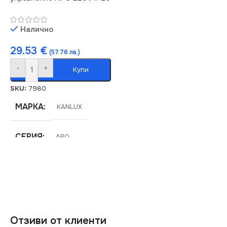
Налично
29.53
€
(57.76 лв.)
-
+
Купи
SKU:
7980
МАРКА
KANLUX
СЕРИЯ
APO
СТЕПЕН НА ЗАЩИТА
IP20
Отзиви от клиенти
НАПРЕЖЕНИЕ (V)