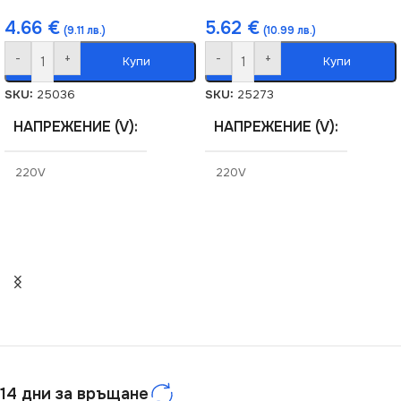
4.66
€
5.62
€
(9.11 лв.)
(10.99 лв.)
-
+
-
+
Купи
Купи
SKU:
25036
SKU:
25273
НАПРЕЖЕНИЕ (V)
НАПРЕЖЕНИЕ (V)
220V
220V
СТЕПЕН НА ЗАЩИТА
СЕРИЯ
LOGI
IP20
СТЕПЕН НА ЗАЩИТА
СЕРИЯ
DOMO
IP20
ЦВЯТ
ЦВЯТ
Шампанско
Графит
14 дни за връщане