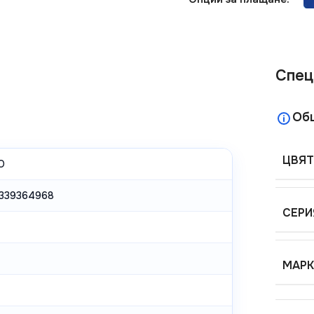
Спец
Об
ЦВЯТ
O
339364968
СЕРИ
МАРК