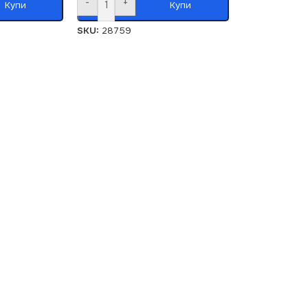
-
+
Купи
Купи
SKU:
28759