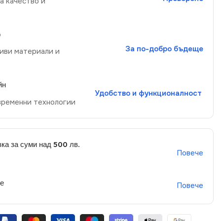
а качество и
р
За по-добро бъдеще
иви материали и
йн
Удобство и функционалност
временни технологии
ка за суми над 500 лв.
Повече
не
Повече