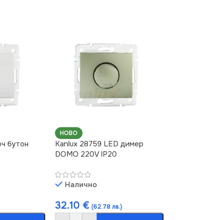
НОВО
юч бутон
Kanlux 28759 LED димер
DOMO 220V IP20
Налично
32.10
€
(62.78 лв.)