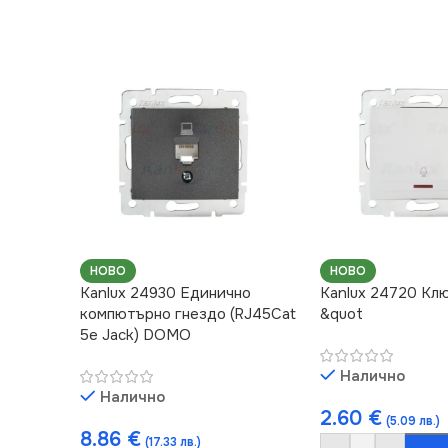
НОВО
НОВО
Kanlux 24930 Единично
Kanlux 24720 Кл
компютърно гнездо (RJ45Cat
&quot
5e Jack) DOMO
Налично
Налично
2.60
€
(5.09 лв.)
8.86
€
(17.33 лв.)