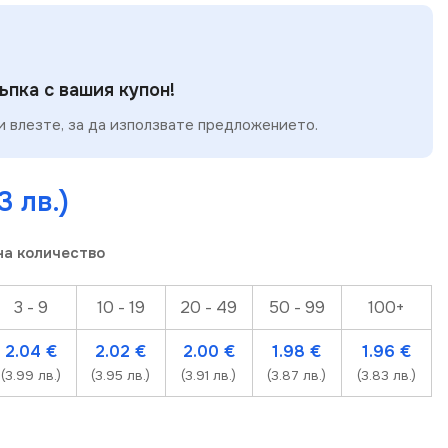
пка с вашия купон!
 влезте, за да използвате предложението.
3 лв.)
на количество
3 - 9
10 - 19
20 - 49
50 - 99
100+
2.04
€
2.02
€
2.00
€
1.98
€
1.96
€
(3.99 лв.)
(3.95 лв.)
(3.91 лв.)
(3.87 лв.)
(3.83 лв.)