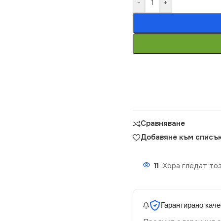
-
+
Сравняване
Добавяне към списък
11
Хора гледат тоз
Гарантирано каче