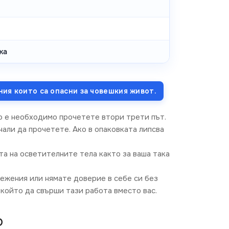
ка
ния които са опасни за човешкия живот.
о е необходимо прочетете втори трети път.
али да прочетете. Ако в опаковката липсва
та на осветителните тела както за ваша така
режения или нямате доверие в себе си без
който да свърши тази работа вместо вас.
O