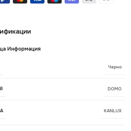
ификации
ща Информация
Черно
Я
DOMO
А
KANLUX