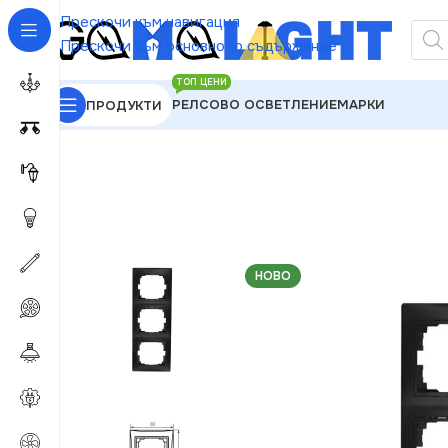
Прескочи към навигация
Прескочи към основното съдържание
ТОП ЦЕНИ
РЕЛСОВО ОСВЕТЛЕНИЕ
МАРКИ
ПРОДУКТИ
GAMALIGHT
»
Електроматериали
»
Рамки
»
Kanlux
НОВО