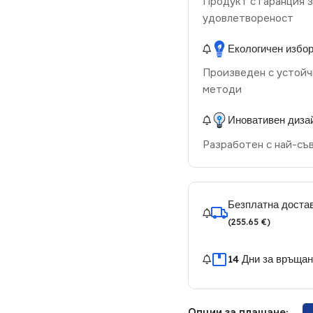
Продукт с гаранция з
удовлетвореност
Екологичен избо
Произведен с устойч
методи
Иновативен диза
Разработен с най-съ
Безплатна достав
(255.65 €)
14 Дни за връща
Опции за плащане: