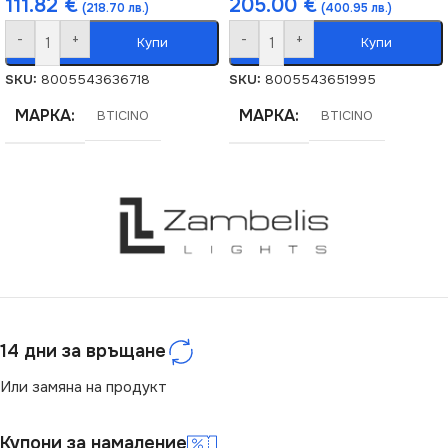
111.82
€
205.00
€
(218.70 лв.)
(400.95 лв.)
-
+
-
+
Купи
Купи
SKU:
8005543636718
SKU:
8005543651995
МАРКА
МАРКА
BTICINO
BTICINO
14 дни за връщане
Или замяна на продукт
Купони за намаление