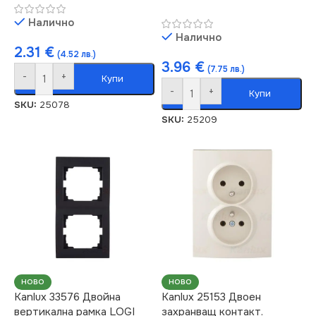
Налично
Налично
2.31
€
(4.52 лв.)
3.96
€
(7.75 лв.)
-
+
Купи
-
+
Купи
SKU:
25078
SKU:
25209
НОВО
НОВО
Kanlux 33576 Двойна
Kanlux 25153 Двоен
вертикална рамка LOGI
захранващ контакт.