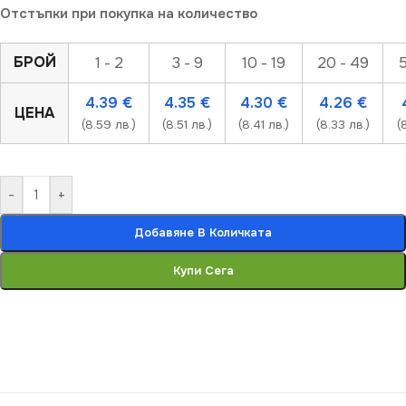
Отстъпки при покупка на количество
БРОЙ
1 - 2
3 - 9
10 - 19
20 - 49
5
4.39
€
4.35
€
4.30
€
4.26
€
ЦЕНА
(8.59 лв.)
(8.51 лв.)
(8.41 лв.)
(8.33 лв.)
(
-
+
Добавяне В Количката
Купи Сега