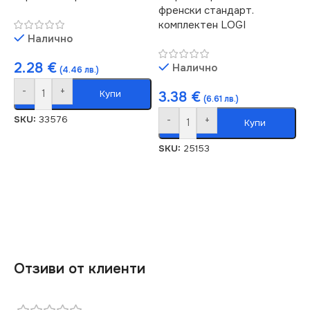
френски стандарт.
комплектен LOGI
Налично
2.28
€
Налично
(4.46 лв.)
-
+
Купи
3.38
€
(6.61 лв.)
SKU:
33576
-
+
Купи
SKU:
25153
Отзиви от клиенти