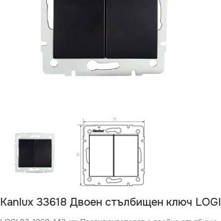
Kanlux 33618 Двоен стълбищен ключ LOGI