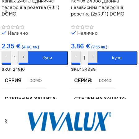
Kanlux 24810 Единична
Kanlux 24988 Двойна
телефонна розетка (RJ11)
независима телефонна
DOMO
розетка (2xRJ11) DOMO
Налично
Налично
2.35
€
3.86
€
(4.60 лв.)
(7.55 лв.)
-
+
-
+
Купи
Купи
SKU:
24810
SKU:
24988
СЕРИЯ
СЕРИЯ
DOMO
DOMO
СТЕПЕН НА ЗАЩИТА
СТЕПЕН НА ЗАЩИТА
IP20
IP20
ЦВЯТ
ЦВЯТ
Кремав
Перлено Бяло