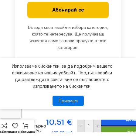
Абонирай се
Въведи своя имейл и избери категория,
която те интересува. Ще получаваш
известия само за нови продукти в тази
категория.
Използваме бисквитки, за да подобрим вашето
We use cookies to improve your experience on our
изживяване на нашия уебсайт. Продължавайки
website. By browsing this website, you agree to
да разглеждате сайта, вие се съгласявате с
използването на бисквитки.
our use of cookies.
Приемам
Приемам
ПОВЕЧЕ ИНФОРМАЦИЯ
Kanlux 33593
Независимо
Доба
10.51
€
двойно
-
+
компютърно
гнездо (2x
равняване
Списък с желания
Количка
Купи
(20.56 лв.)