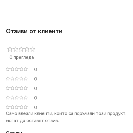
СТЕПЕН НА ЗАЩИТА
СЕРИЯ
LOGI
IP20
Отзиви от клиенти
СТЕПЕН НА ЗАЩИТА
ЦВЯТ
Бяло
IP20
МАРКА
0 прегледа
KANLUX
МОЩНОСТ (W)
500
0
КЛЮЧ
Двоен
0
НАЧИН НА МОНТАЖ
0
Вграждане
0
0
ЦВЯТ
Графит
Само влезли клиенти, които са поръчали този продукт,
могат да оставят отзив.
КЛЮЧ
Димер