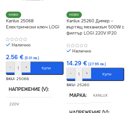
ЦВЯТ
Кремав
ЦВЯТ
Сребърен
НОВО
НОВО
Kanlux 25068
Kanlux 25260 Димер –
МАРКА
KANLUX
Електрически ключ LOGI
въртящ механизъм 500W с
МАРКА
KANLUX
филтър LOGI 220V IP20
КЛЮЧ
Единичен
Налично
КОНТАКТ
Единичен
Налично
2.56
€
(5.01 лв.)
14.29
€
(27.95 лв.)
-
+
Купи
-
+
Купи
SKU:
25068
SKU:
25260
НАПРЕЖЕНИЕ (V)
МАРКА
KANLUX
220V
НАПРЕЖЕНИЕ (V)
СЕРИЯ
LOGI
220V