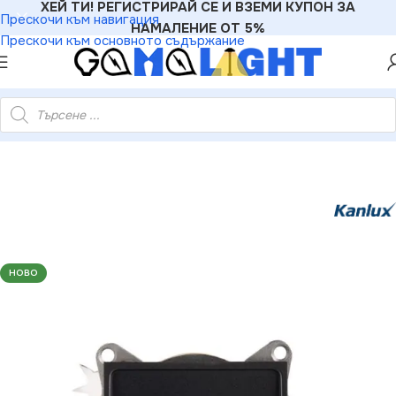
ХЕЙ ТИ! РЕГИСТРИРАЙ СЕ И ВЗЕМИ КУПОН ЗА
Прескочи към навигация
НАМАЛЕНИЕ ОТ 5%
Прескочи към основното съдържание
материали
»
Розетки
»
Kanlux 33588 Крайно гнездо R-TV LOGI
НОВО