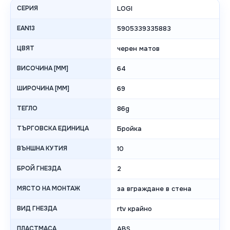
СЕРИЯ
LOGI
EAN13
5905339335883
ЦВЯТ
черен матов
ВИСОЧИНА [MM]
64
ШИРОЧИНА [MM]
69
ТЕГЛО
86g
ТЪРГОВСКА ЕДИНИЦА
Бройка
ВЪНШНА КУТИЯ
10
БРОЙ ГНЕЗДА
2
МЯСТО НА МОНТАЖ
за вграждане в стена
ВИД ГНЕЗДА
rtv крайно
ПЛАСТМАСА
ABS