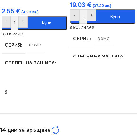
19.03
€
(37.22 лв.)
2.55
€
(4.99 лв.)
-
+
Купи
-
+
Купи
SKU:
24868
SKU:
24801
СЕРИЯ
DOMO
СЕРИЯ
DOMO
СТЕПЕН НА ЗАЩИТА
СТЕПЕН НА ЗАЩИТА
IP20
IP20
ЦВЯТ
Сребърен
ЦВЯТ
Кремав
МАРКА
KANLUX
МАРКА
KANLUX
РОЗЕТКА
14 дни за връщане
РОЗЕТКА
За ТВ Антена