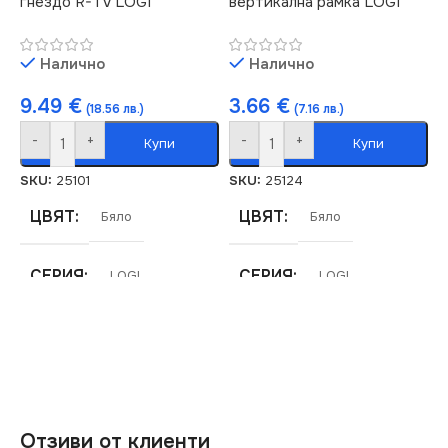
гнездо R-TV LOGI
вертикална рамка LOGI
МАРКА
KANLUX
Налично
Налично
КЛЮЧ
Единичен
9.49
€
3.66
€
(18.56 лв.)
(7.16 лв.)
-
+
-
+
Купи
Купи
SKU:
25101
SKU:
25124
ЦВЯТ
ЦВЯТ
Бяло
Бяло
СЕРИЯ
СЕРИЯ
LOGI
LOGI
МАРКА
МАРКА
KANLUX
KANLUX
РОЗЕТКА
РАМКА
Четворна
Отзиви от клиенти
За Радио
,
За ТВ Антена