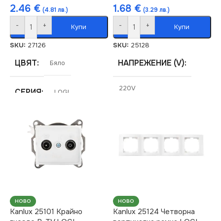
2.46
€
1.68
€
(4.81 лв.)
(3.29 лв.)
-
+
-
+
Купи
Купи
SKU:
27126
SKU:
25128
ЦВЯТ
НАПРЕЖЕНИЕ (V)
Бяло
220V
СЕРИЯ
LOGI
СЕРИЯ
LOGI
МАРКА
KANLUX
СТЕПЕН НА ЗАЩИТА
РОЗЕТКА
За Радио
IP20
ЦВЯТ
Кремав
НОВО
НОВО
Kanlux 25101 Крайно
Kanlux 25124 Четворна