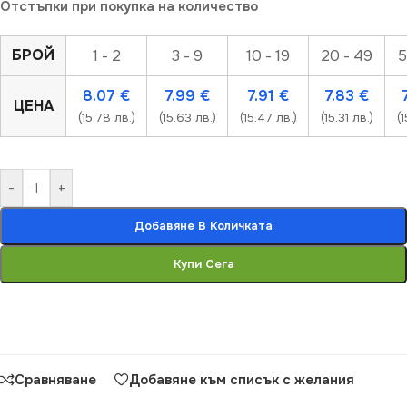
Отстъпки при покупка на количество
БРОЙ
1 - 2
3 - 9
10 - 19
20 - 49
5
8.07
€
7.99
€
7.91
€
7.83
€
ЦЕНА
(15.78 лв.)
(15.63 лв.)
(15.47 лв.)
(15.31 лв.)
(1
-
+
Добавяне В Количката
Купи Сега
Сравняване
Добавяне към списък с желания