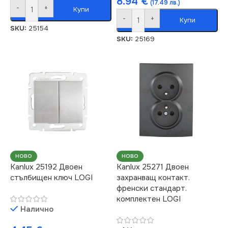
8.94
€
(17.49 лв.)
-
+
Купи
-
+
Купи
SKU:
25154
SKU:
25169
НОВО
НОВО
Kanlux 25192 Двоен
Kanlux 25271 Двоен
стълбищен ключ LOGI
захранващ контакт.
френски стандарт.
комплектен LOGI
Налично