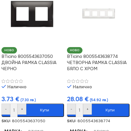
НОВО
НОВО
BTicino 8005543637050
BTicino 8005543638774
ДВОЙНА РАМКА CLASSIA
ЧЕТВОРНА РАМКА CLASSIA
ЧЕРНО
БЯЛО С ХРОМ
Налично
Налично
3.73
€
28.08
€
(7.30 лв.)
(54.92 лв.)
-
+
-
+
Купи
Купи
SKU:
8005543637050
SKU:
8005543638774