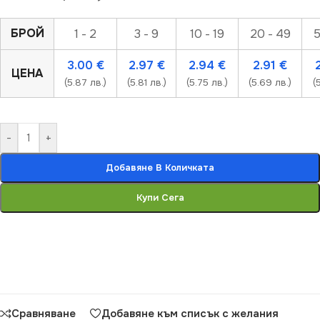
БРОЙ
1 - 2
3 - 9
10 - 19
20 - 49
5
3.00
€
2.97
€
2.94
€
2.91
€
ЦЕНА
(5.87 лв.)
(5.81 лв.)
(5.75 лв.)
(5.69 лв.)
(
-
+
Добавяне В Количката
Купи Сега
Сравняване
Добавяне към списък с желания