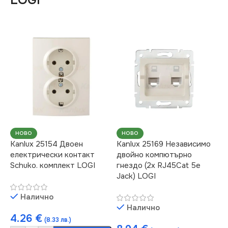
LOGI
НОВО
НОВО
Kanlux 25154 Двоен
Kanlux 25169 Независимо
електрически контакт
двойно компютърно
Schuko. комплект LOGI
гнездо (2x RJ45Cat 5e
Jack) LOGI
Налично
Налично
4.26
€
(8.33 лв.)