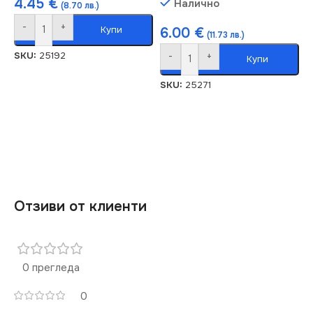
4.45
€
Налично
(8.70 лв.)
-
+
Купи
6.00
€
(11.73 лв.)
SKU:
25192
-
+
Купи
SKU:
25271
Отзиви от клиенти
0 прегледа
0