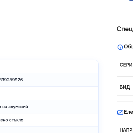
Спец
Об
СЕРИ
339289926
ВИД
в на алуминий
Еле
лено стъкло
НАПР