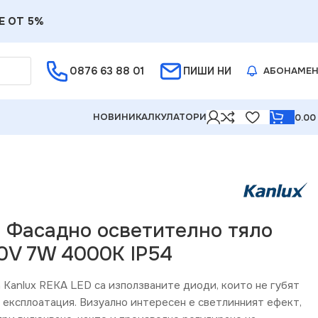
Е ОТ 5%
0876 63 88 01
ПИШИ НИ
АБОНАМЕ
НОВИНИ
КАЛКУЛАТОРИ
0.0
V 7W 4000K IP54
2 Фасадно осветително тяло
0V 7W 4000K IP54
 Kanlux REKA LED са използваните диоди, които не губят
а експлоатация. Визуално интересен е светлинният ефект,