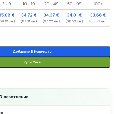
3 - 9
10 - 19
20 - 49
50 - 99
100+
35.08
€
34.72
€
34.37
€
34.01
€
33.66
€
68.61 лв.)
(67.91 лв.)
(67.22 лв.)
(66.52 лв.)
(65.83 лв.)
Добавяне В Количката
Купи Сега
D осветление
та