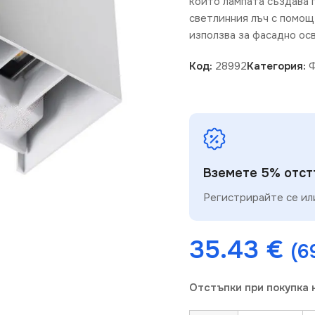
който лампата създава 
светлинния лъч с помощ
използва за фасадно ос
Код:
28992
Категория:
Ф
Вземете 5% отстъ
Регистрирайте се или
35.43
€
(6
Отстъпки при покупка 