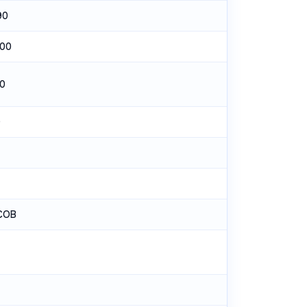
90
00
0
0
COB