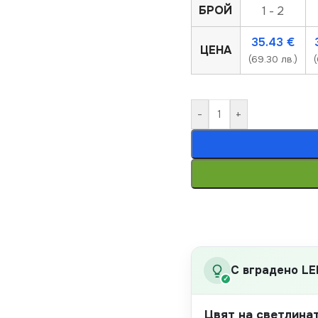
БРОЙ
1 - 2
35.43
€
ЦЕНА
(69.30 лв.)
(
-
+
С вградено LE
✓
Цвят на светлина