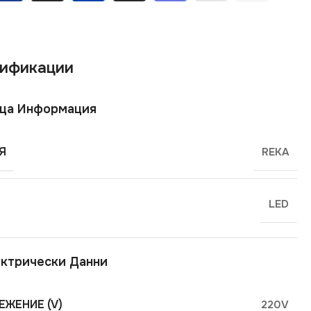
ификации
ща Информация
Я
REKA
LED
ктрически Данни
ЕЖЕНИЕ (V)
220V