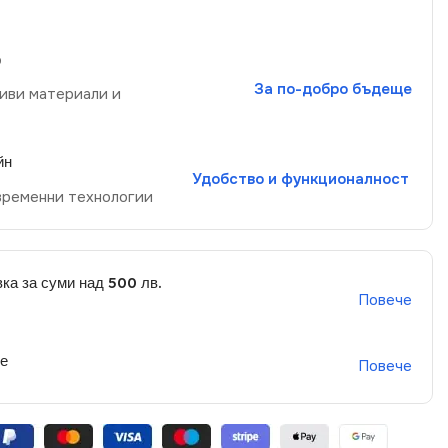
р
За по-добро бъдеще
иви материали и
йн
Удобство и функционалност
временни технологии
ка за суми над 500 лв.
Повече
не
Повече