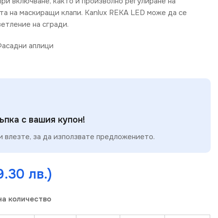
при включване, както и произволно регулиране на
та на маскиращи клапи. Kanlux REKA LED може да се
ветление на сгради.
асадни аплици
пка с вашия купон!
 влезте, за да използвате предложението.
9.30 лв.)
на количество