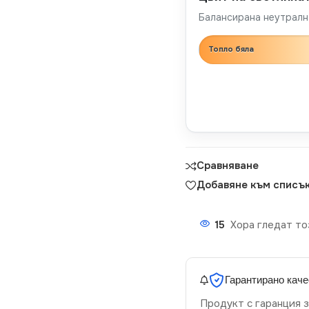
Балансирана неутрална
Топло бяла
Сравняване
Добавяне към списък
15
Хора гледат то
Гарантирано каче
Продукт с гаранция з