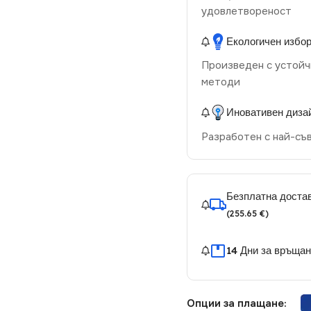
удовлетвореност
Екологичен избо
Произведен с устойч
методи
Иновативен диза
Разработен с най-съ
Безплатна достав
(255.65 €)
14 Дни за връща
Опции за плащане: