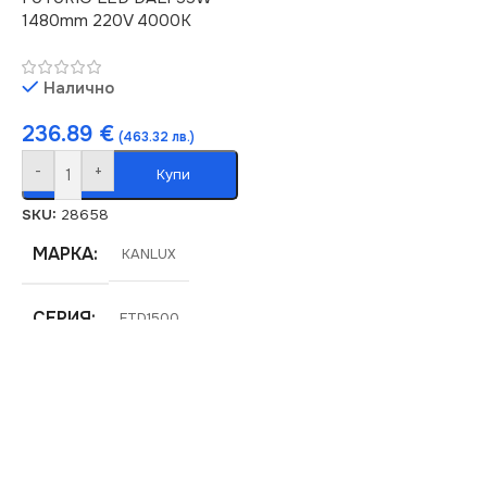
1480mm 220V 4000K
Налично
236.89
€
(463.32 лв.)
-
+
Купи
SKU:
28658
МАРКА
KANLUX
СЕРИЯ
FTD1500
ЦВЕТНА
ТЕМПЕРАТУРА (K)
4000