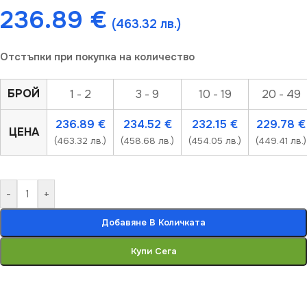
236.89
€
(463.32 лв.)
Отстъпки при покупка на количество
БРОЙ
1 - 2
3 - 9
10 - 19
20 - 49
236.89
€
234.52
€
232.15
€
229.78
€
ЦЕНА
(463.32 лв.)
(458.68 лв.)
(454.05 лв.)
(449.41 лв.)
-
+
Добавяне В Количката
Купи Сега