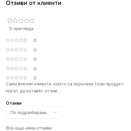
Отзиви от клиенти
СВЕТЛИНЕН ПОТОК
(LM)
0 прегледа
7500
0
СТЕПЕН НА ЗАЩИТА
0
0
IP65
0
0
НАПРЕЖЕНИЕ (V)
Само влезли клиенти, които са поръчали този продукт,
могат да оставят отзив.
220V
Отзиви
МОЩНОСТ (W)
55
НАЧИН НА МОНТАЖ
Все още няма отзиви.