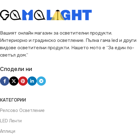
Магазин
,
за Офис
,
за Таван
,
за Тераса
ПРЕДНАЗНАЧЕНИЕ
ВИД
LED
за Гараж
,
за Коридор
,
за
Вашият онлайн магазин за осветителни продукти.
Магазин
,
за Офис
,
за Таван
,
Интериорно и градинско осветление. Пълна гама led и други
за Тераса
видове осветителни продукти. Нашето мото е “За един по-
светъл дом.”
ВИД
LED
Сподели ни
КАТЕГОРИИ
Релсово Осветление
LED Ленти
Аплици