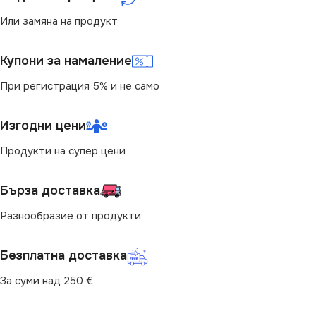
(LM)
(LM)
Или замяна на продукт
6400
3900
Купони за намаление
СТЕПЕН НА ЗАЩИТА
СТЕПЕН НА ЗАЩИТА
При регистрация 5% и не само
IP65
IP65
Изгодни цени
Продукти на супер цени
НАПРЕЖЕНИЕ (V)
НАПРЕЖЕНИЕ (V)
Бърза доставка
220V
220V
Разнообразие от продукти
МОЩНОСТ (W)
МОЩНОСТ (W)
48
26
Безплатна доставка
НАЧИН НА МОНТАЖ
ПРЕДНАЗНАЧЕНИЕ
За суми над 250 €
Повърхностен
за Гараж
,
за Коридор
,
за