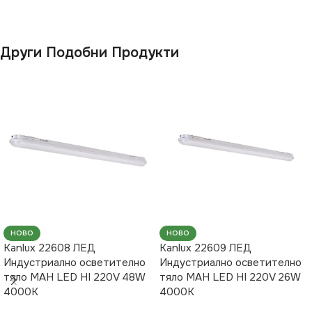
Повърхностен
Други Подобни Продукти
ПРЕДНАЗНАЧЕНИЕ
за Гараж
,
за Коридор
,
за
Магазин
,
за Офис
,
за
Таван
,
за Тераса
ВИД
LED
НОВО
НОВО
Kanlux 22608 ЛЕД
Kanlux 22609 ЛЕД
Индустриално осветително
Индустриално осветително
тяло MAH LED HI 220V 48W
тяло MAH LED HI 220V 26W
4000K
4000K