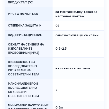
ПРОДУКТЪТ [°C]
за монтаж върху таван.за
МЯСТО НА МОНТАЖ
настенен монтаж
СТЕПЕН НА ЗАЩИТА IK
08
ВИД ПРИСЪЕДИНЕНИЕ
самозаключващи се клеми
ОБХВАТ НА СЕЧЕНИЯ НА
0.5÷2.5
ИЗПОЛЗВАНИТЕ
ПРОВОДНИЦИ [MM2]
ВЪЗМОЖНОСТ ЗА
ПОСЛЕДОВАТЕЛНО
на осветителни тела
СВЪРЗВАНЕ НА
ОСВЕТИТЕЛНИ ТЕЛА
МАКСИМАЛЕН БРОЙ
ПОСЛЕДОВАТЕЛНО
7
СВЪРЗВАНИ
ОСВЕТИТЕЛНИ ТЕЛА
МИНИМАЛНО РАЗСТОЯНИЕ
0.5m