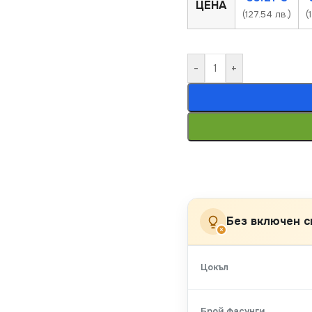
ЦЕНА
(127.54 лв.)
(
-
+
Без включен с
×
Цокъл
Брой фасунги