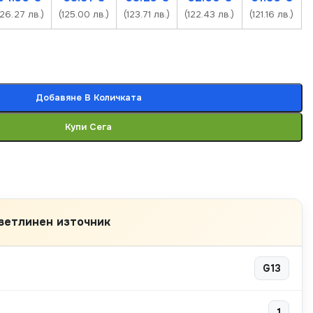
126.27 лв.)
(125.00 лв.)
(123.71 лв.)
(122.43 лв.)
(121.16 лв.)
Добавяне В Количката
Купи Сега
ветлинен източник
G13
1