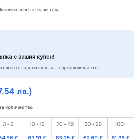
Линейни осветителни тела
пка с вашия купон!
 влезте, за да използвате предложението.
7.54 лв.)
на количество
3 - 9
10 - 19
20 - 49
50 - 99
100+
64.56
€
63.91
€
63.25
€
62.60
€
61.95
€