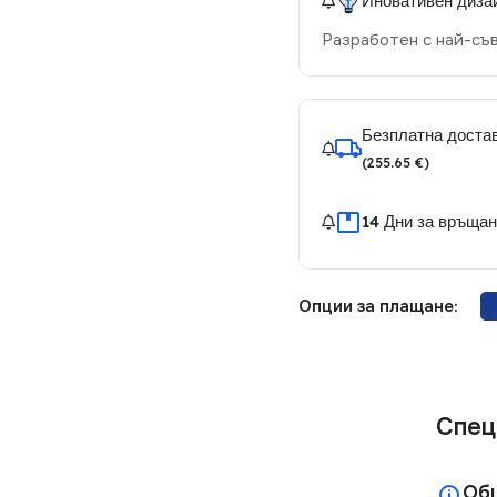
Иновативен диза
Разработен с най-съ
Безплатна достав
(255.65 €)
14 Дни за връща
Опции за плащане:
Спец
Об