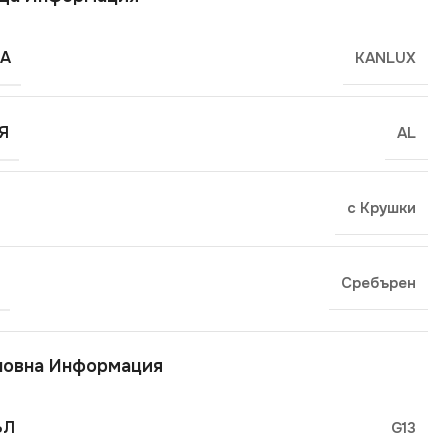
А
KANLUX
Я
AL
с Крушки
Сребърен
новна Информация
ЪЛ
G13