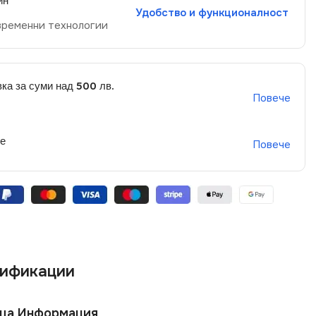
йн
Удобство и функционалност
временни технологии
ка за суми над 500 лв.
Повече
не
Повече
ификации
ща Информация