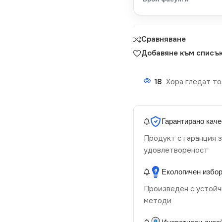
Сравняване
Добавяне към списък
18
Хора гледат то
Гарантирано каче
Продукт с гаранция з
удовлетвореност
Екологичен избо
Произведен с устойч
методи