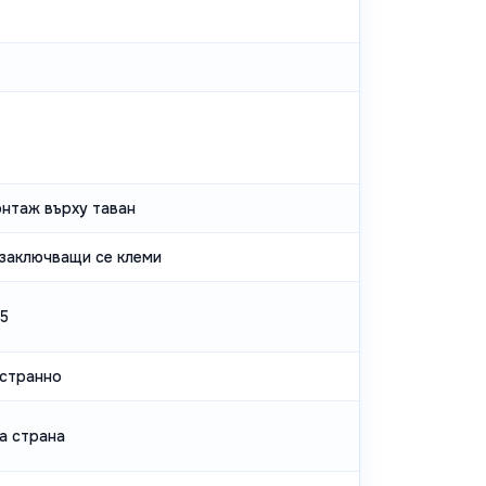
онтаж върху таван
заключващи се клеми
.5
странно
а страна