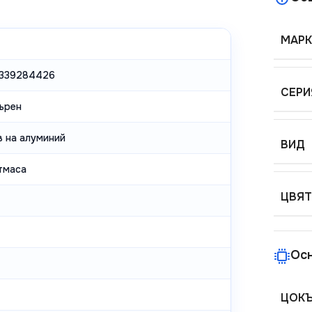
МАРК
339284426
СЕРИ
ърен
в на алуминий
ВИД
тмаса
ЦВЯТ
Ос
ЦОК