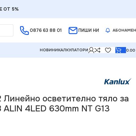
Е ОТ 5%
0876 63 88 01
ПИШИ НИ
АБОНАМЕ
НОВИНИ
КАЛКУЛАТОРИ
0.0
D 630mm NT G13 220V IP20
2 Линейно осветително тяло за
8 ALIN 4LED 630mm NT G13
T