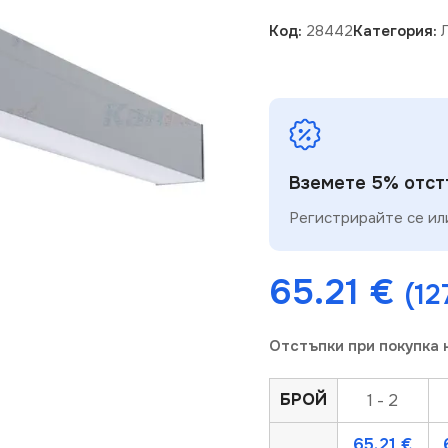
Код:
28442
Категория:
Вземете 5% отстъ
Регистрирайте се или
65.21
€
(12
Отстъпки при покупка 
БРОЙ
1 - 2
65.21
€