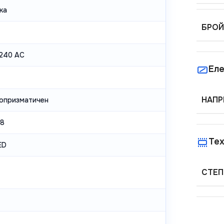
ка
БРОЙ
240 AC
Еле
НАПР
опризматичен
18
Тех
ED
СТЕП