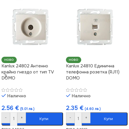
НОВО
НОВО
Kanlux 24802 Антенно
Kanlux 24810 Единична
крайно гнездо от тип TV
телефонна розетка (RJ11)
DOMO
DOMO
Налично
Налично
2.56
€
2.35
€
(5.01 лв.)
(4.60 лв.)
-
+
-
+
Купи
Купи