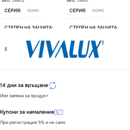
SKU:
24802
SKU:
24810
СЕРИЯ
СЕРИЯ
DOMO
DOMO
СТЕПЕН НА ЗАЩИТА
СТЕПЕН НА ЗАЩИТА
IP20
IP20
ЦВЯТ
ЦВЯТ
Кремав
Кремав
МАРКА
МАРКА
KANLUX
KANLUX
14 дни за връщане
РОЗЕТКА
РОЗЕТКА
За ТВ Антена
Или замяна на продукт
За Телефон RJ11
Купони за намаление
При регистрация 5% и не само