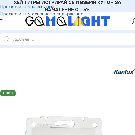
ХЕЙ ТИ! РЕГИСТРИРАЙ СЕ И ВЗЕМИ КУПОН ЗА
Прескочи към навигация
НАМАЛЕНИЕ ОТ 5%
Прескочи към основното съдържание
»
Електроматериали
»
Розетки
»
Kanlux 27345 Капачка DOMO
НОВО