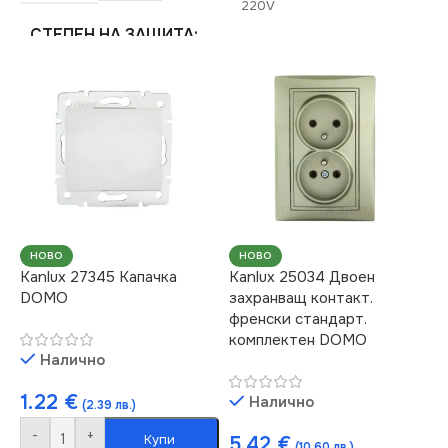
220V
СТЕПЕН НА ЗАЩИТА
СТЕПЕН НА ЗАЩИТА
IP20
IP20
ЦВЯТ
Сребърен
СЕРИЯ
DOMO
МАРКА
KANLUX
ЦВЯТ
Перлено Бяло
РОЗЕТКА
НОВО
НОВО
Kanlux 27345 Капачка
Kanlux 25034 Двоен
МАРКА
KANLUX
DOMO
захранващ контакт.
За Телефон RJ11
френски стандарт.
комплектен DOMO
Налично
1.22
€
Налично
(2.39 лв.)
-
+
Купи
5.42
€
(10.60 лв.)