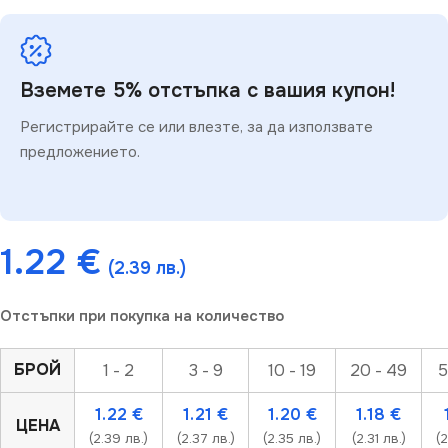
Вземете 5% отстъпка с вашия купон!
Регистрирайте се или влезте, за да използвате
предложението.
1.22
€
(2.39 лв.)
Отстъпки при покупка на количество
БРОЙ
1 - 2
3 - 9
10 - 19
20 - 49
5
1.22
€
1.21
€
1.20
€
1.18
€
ЦЕНА
(2.39 лв.)
(2.37 лв.)
(2.35 лв.)
(2.31 лв.)
(2