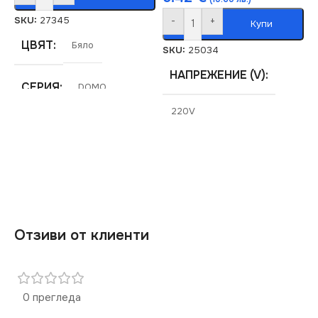
SKU:
27345
-
+
Купи
ЦВЯТ
Бяло
SKU:
25034
НАПРЕЖЕНИЕ (V)
СЕРИЯ
DOMO
220V
МАРКА
KANLUX
СТЕПЕН НА ЗАЩИТА
IP20
СЕРИЯ
DOMO
Отзиви от клиенти
ЦВЯТ
Шампанско
0 прегледа
МАРКА
KANLUX