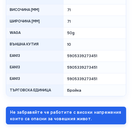
ВИСОЧИНА [MM]
71
ШИРОЧИНА [MM]
71
WAGA
50g
ВЪНШНА КУТИЯ
10
EAN13
5905339273451
EAN13
5905339273451
EAN13
5905339273451
ТЪРГОВСКА ЕДИНИЦА
Бройка
Не забравяйте че работите с високи напрежения
които са опасни за човешкия живот.