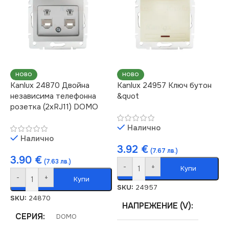
НОВО
НОВО
Kanlux 24870 Двойна
Kanlux 24957 Ключ бутон
независима телефонна
&quot
розетка (2xRJ11) DOMO
Налично
Налично
3.92
€
(7.67 лв.)
3.90
€
(7.63 лв.)
-
+
Купи
-
+
Купи
SKU:
24957
SKU:
24870
НАПРЕЖЕНИЕ (V)
СЕРИЯ
DOMO