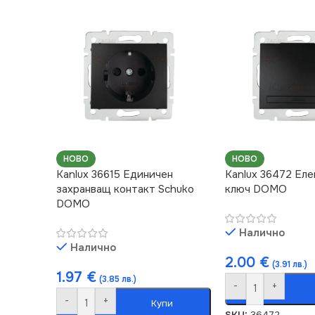
НОВО
НОВО
Kanlux 36615 Единичен
Kanlux 36472 Ел
захранващ контакт Schuko
ключ DOMO
DOMO
Налично
Налично
2.00
€
(3.91 лв.)
1.97
€
(3.85 лв.)
-
+
-
+
Купи
SKU:
36472