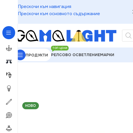
Прескочи към навигация
Прескочи към основното съдържание
ТОП ЦЕНИ
РЕЛСОВО ОСВЕТЛЕНИЕ
МАРКИ
ПРОДУКТИ
GAMALIGHT
»
Електроматериали
»
Рамки
»
Kanlux
НОВО