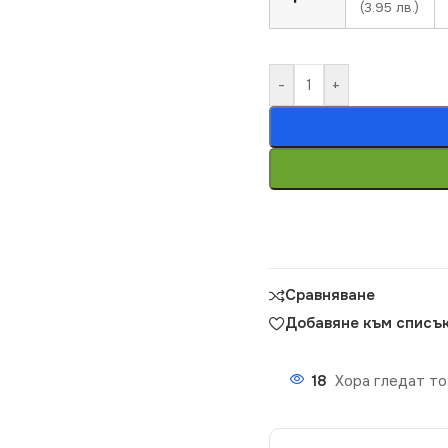
(3.95 лв.)
-
+
Сравняване
Добавяне към списък
18
Хора гледат то