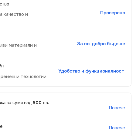
ство
Проверено
а качество и
р
За по-добро бъдеще
иви материали и
йн
Удобство и функционалност
временни технологии
ка за суми над 500 лв.
Повече
не
Повече