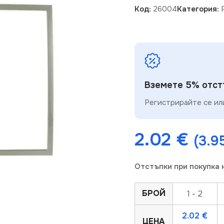
Код:
26004
Категория:
Вземете 5% отстъ
Регистрирайте се или
2.02
€
(3.9
Отстъпки при покупка 
БРОЙ
1 - 2
2.02
€
ЦЕНА