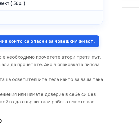
ект ( 5бр. )
ния които са опасни за човешкия живот.
о е необходимо прочетете втори трети път.
али да прочетете. Ако в опаковката липсва
та на осветителните тела както за ваша така
режения или нямате доверие в себе си без
който да свърши тази работа вместо вас.
O