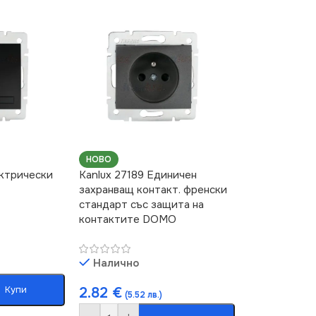
НОВО
ектрически
Kanlux 27189 Единичен
захранващ контакт. френски
стандарт със защита на
контактите DOMO
Налично
Купи
2.82
€
(5.52 лв.)