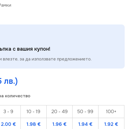
Рамки
пка с вашия купон!
 влезте, за да използвате предложението.
5 лв.)
на количество
3 - 9
10 - 19
20 - 49
50 - 99
100+
2.00
€
1.98
€
1.96
€
1.94
€
1.92
€