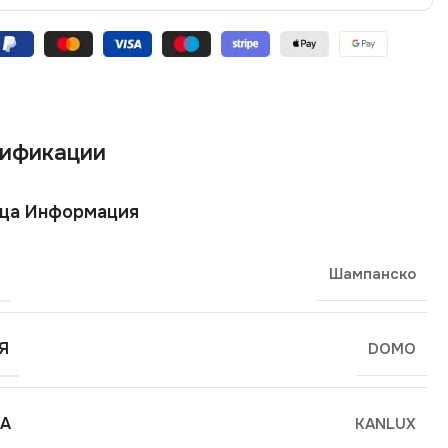
ификации
ща Информация
Шампанско
Я
DOMO
А
KANLUX