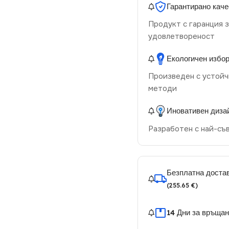
Гарантирано каче
Продукт с гаранция з
удовлетвореност
Екологичен избо
Произведен с устойч
методи
Иновативен диза
Разработен с най-съ
Безплатна достав
(255.65 €)
14 Дни за връща