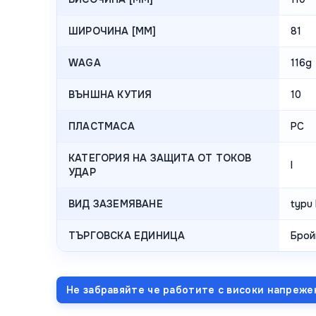
ШИРОЧИНА [MM]
81
WAGA
116g
ВЪНШНА КУТИЯ
10
ПЛАСТМАСА
PC
КАТЕГОРИЯ НА ЗАЩИТА ОТ ТОКОВ
I
УДАР
ВИД ЗАЗЕМЯВАНЕ
typu 
ТЪРГОВСКА ЕДИНИЦА
Брой
Не забравяйте че работите с високи напреже