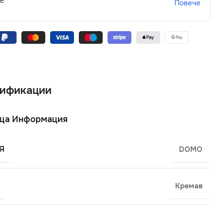
не
Повече
ификации
ща Информация
Я
DOMO
Кремав