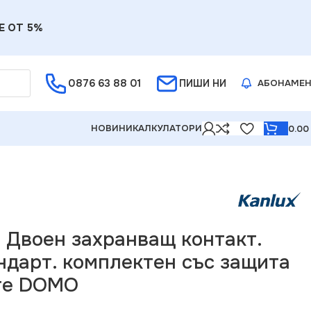
Е ОТ 5%
0876 63 88 01
ПИШИ НИ
АБОНАМЕ
НОВИНИ
КАЛКУЛАТОРИ
0.0
плектен със защита на контактите DOMO
5 Двоен захранващ контакт.
ндарт. комплектен със защита
те DOMO