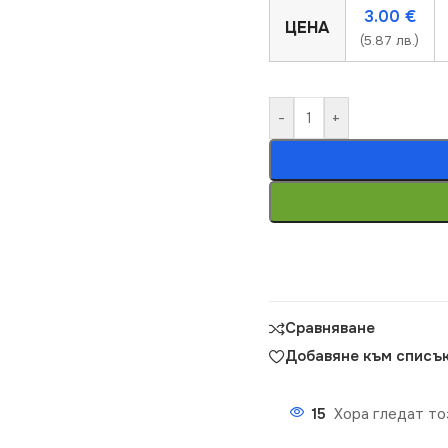
3.00
€
ЦЕНА
(5.87 лв.)
-
+
Сравняване
Добавяне към списък
15
Хора гледат то