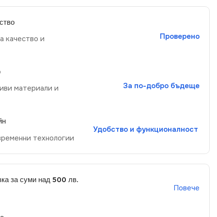
ство
Проверено
а качество и
р
За по-добро бъдеще
иви материали и
йн
Удобство и функционалност
временни технологии
ка за суми над 500 лв.
Повече