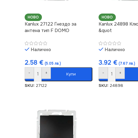
НОВО
НОВО
Kanlux 27122 Гнездо за
Kanlux 24898 Кл
антена тип F DOMO
&quot
Налично
Налично
2.58
€
3.92
€
(5.05 лв.)
(7.67 лв.)
-
+
-
+
Купи
SKU:
27122
SKU:
24898