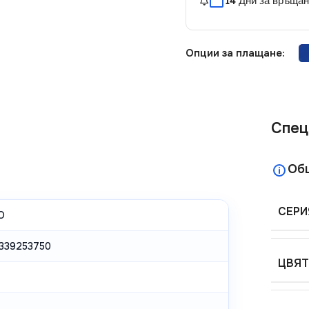
14 Дни за връща
Опции за плащане:
Спец
Об
СЕРИ
O
339253750
ЦВЯТ