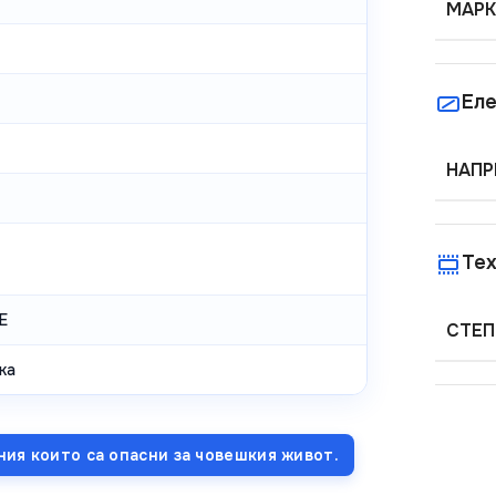
МАРК
Еле
НАПР
Тех
E
СТЕП
ка
ния които са опасни за човешкия живот.