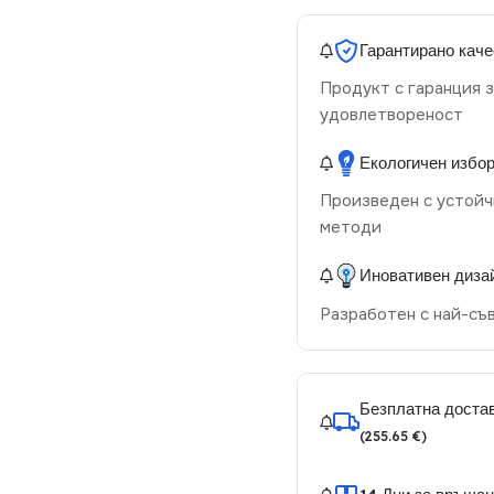
Гарантирано каче
Продукт с гаранция з
удовлетвореност
Екологичен избо
Произведен с устойч
методи
Иновативен диза
Разработен с най-съ
Безплатна достав
(255.65 €)