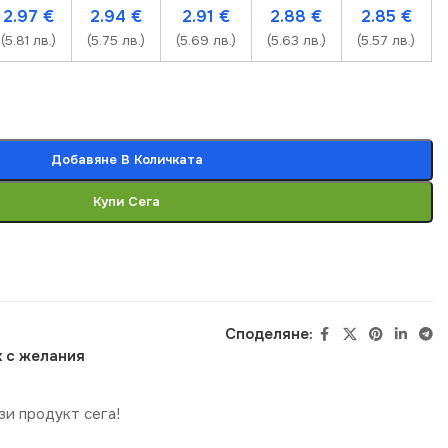
2.97
€
2.94
€
2.91
€
2.88
€
2.85
€
(5.81 лв.)
(5.75 лв.)
(5.69 лв.)
(5.63 лв.)
(5.57 лв.)
Добавяне В Количката
Купи Сега
Споделяне:
 с желания
зи продукт сега!