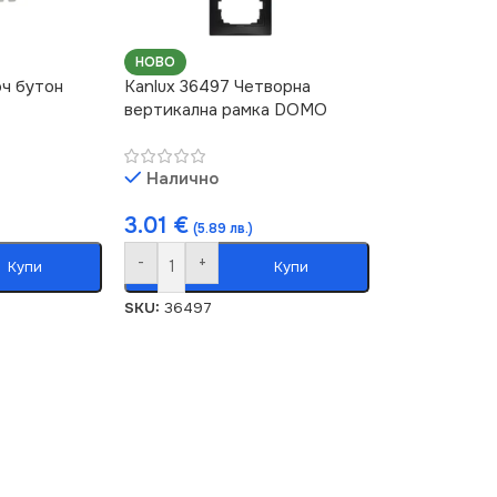
НОВО
юч бутон
Kanlux 36497 Четворна
вертикална рамка DOMO
Налично
3.01
€
(5.89 лв.)
-
+
Купи
Купи
SKU:
36497