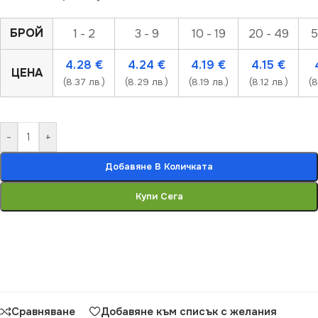
БРОЙ
1 - 2
3 - 9
10 - 19
20 - 49
5
4.28
€
4.24
€
4.19
€
4.15
€
ЦЕНА
(8.37 лв.)
(8.29 лв.)
(8.19 лв.)
(8.12 лв.)
(8
-
+
Добавяне В Количката
Купи Сега
Сравняване
Добавяне към списък с желания