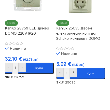
НОВО
НОВО
Kanlux 28759 LED димер
Kanlux 25035 Двоен
DOMO 220V IP20
електрически контакт
Schuko. комплект DOMO
Налично
Налично
32.10
€
(62.78 лв.)
5.69
€
(11.13 лв.)
-
+
Купи
-
+
Купи
SKU:
28759
SKU:
25035