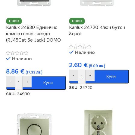
НОВО
НОВО
Kanlux 24930 Единично
Kanlux 24720 Ключ бутон
компютърно гнездо
&quot
(RJ45Cat 5e Jack) DOMO
Налично
Налично
2.60
€
(5.09 лв.)
8.86
€
(17.33 лв.)
-
+
Купи
-
+
Купи
SKU:
24720
SKU:
24930