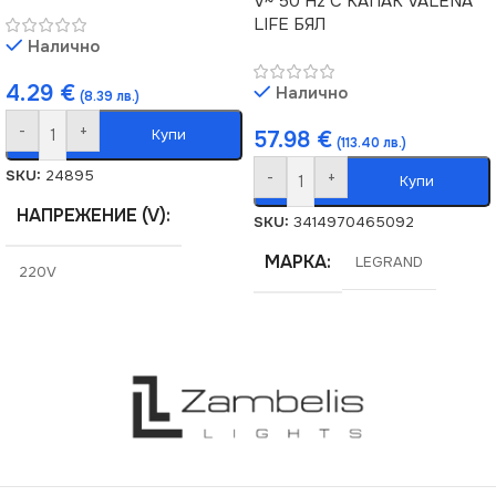
V~ 50 Hz С КАПАК VALENA
LIFE БЯЛ
Налично
4.29
€
Налично
(8.39 лв.)
-
+
Купи
57.98
€
(113.40 лв.)
SKU:
24895
-
+
Купи
НАПРЕЖЕНИЕ (V)
SKU:
3414970465092
МАРКА
LEGRAND
220V
СТЕПЕН НА ЗАЩИТА
IP20
СЕРИЯ
DOMO