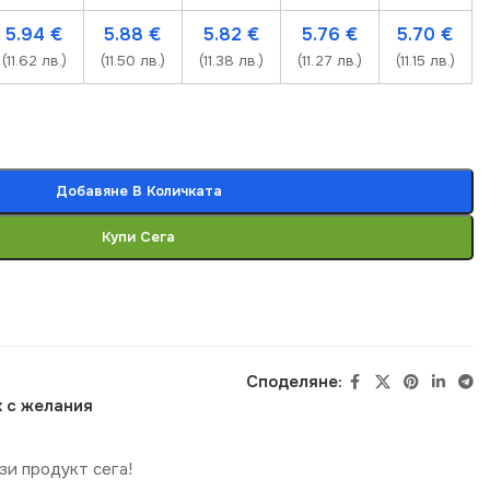
5.94
€
5.88
€
5.82
€
5.76
€
5.70
€
(11.62 лв.)
(11.50 лв.)
(11.38 лв.)
(11.27 лв.)
(11.15 лв.)
Добавяне В Количката
Купи Сега
Споделяне:
 с желания
зи продукт сега!