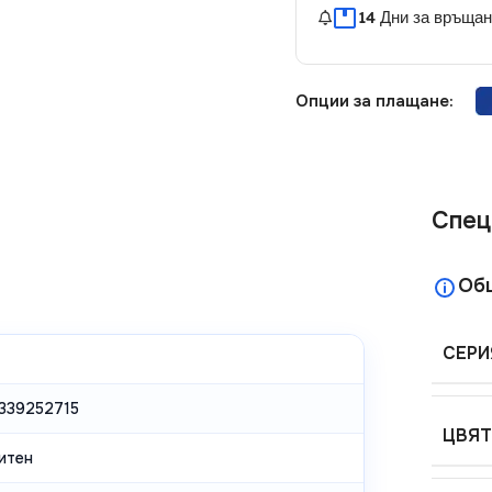
14 Дни за връща
Опции за плащане:
Спец
Об
СЕРИ
339252715
ЦВЯТ
итен