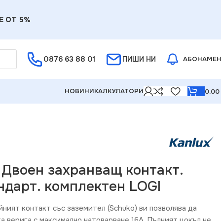
Е ОТ 5%
0876 63 88 01
ПИШИ НИ
АБОНАМЕ
НОВИНИ
КАЛКУЛАТОРИ
0.0
лектен LOGI
 Двоен захранващ контакт.
ндарт. комплектен LOGI
йният контакт със заземител (Schuko) ви позволява да
а верига с максимално натоварване 16A. Пълният цокъл не