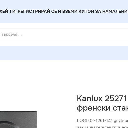
ХЕЙ ТИ! РЕГИСТРИРАЙ СЕ И ВЗЕМИ КУПОН ЗА НАМАЛЕНИ
lux 25271 Двоен захранващ контакт. френски стандарт. комп
Kanlux 25271
френски ста
LOGI 02-1261-141 gr Дво
захранвате електрическ