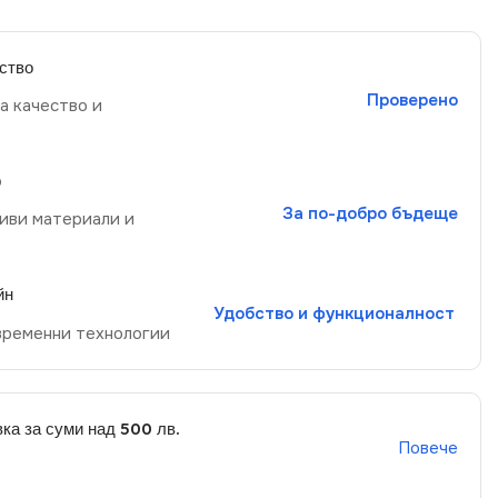
ство
Проверено
а качество и
р
За по-добро бъдеще
иви материали и
йн
Удобство и функционалност
временни технологии
ка за суми над 500 лв.
Повече