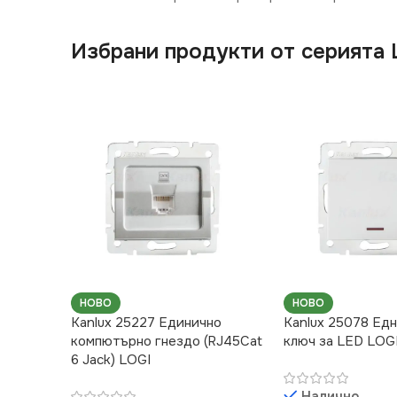
Избрани продукти от серията 
НОВО
НОВО
Kanlux 25227 Единично
Kanlux 25078 Ед
компютърно гнездо (RJ45Cat
ключ за LED LOG
6 Jack) LOGI
Налично