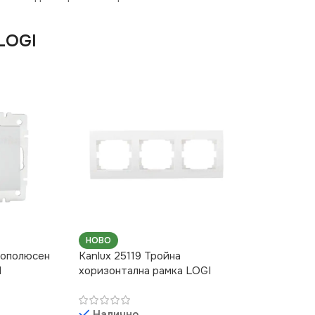
LOGI
НОВО
нополюсен
Kanlux 25119 Тройна
I
хоризонтална рамка LOGI
Налично