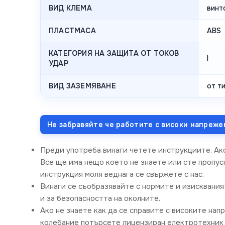
ВИД КЛЕМА
винт
ПЛАСТМАСА
ABS
КАТЕГОРИЯ НА ЗАЩИТА ОТ ТОКОВ
I
УДАР
ВИД ЗАЗЕМЯВАНЕ
от ти
Не забравяйте че работите с високи напреже
Преди употреба винаги четете инструкциите. Ак
Все ще има нещо което не знаете или сте пропусн
инструкция моля веднага се свържете с нас.
Винаги се съобразявайте с нормите и изисквания
и за безопасността на околните.
Ако не знаете как да се справите с високите нап
колебание потърсете лицензиран електротехник 