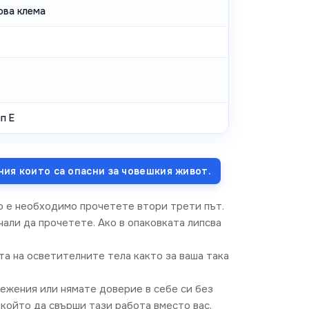
ова клема
п E
ния които са опасни за човешкия живот.
о е необходимо прочетете втори трети път.
али да прочетете. Ако в опаковката липсва
та на осветителните тела както за ваша така
режения или нямате доверие в себе си без
който да свърши тази работа вместо вас.