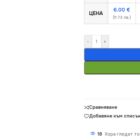
6.00
€
ЦЕНА
(11.73 лв.)
-
+
Сравняване
Добавяне към списък
18
Хора гледат то