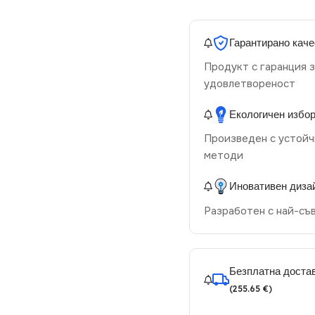
Гарантирано каче
Продукт с гаранция з
удовлетвореност
Екологичен избо
Произведен с устойч
методи
Иновативен диза
Разработен с най-съ
Безплатна достав
(255.65 €)