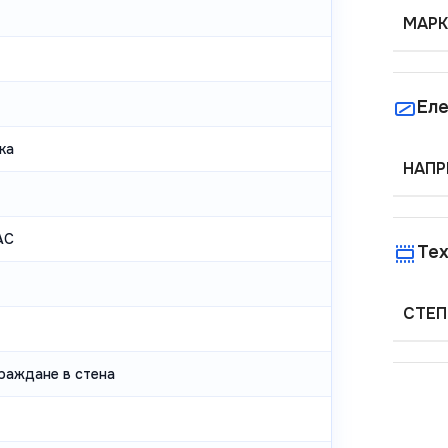
МАРК
Еле
ка
НАПР
AC
Тех
СТЕП
граждане в стена