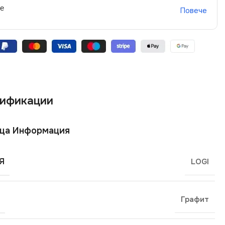
не
Повече
ификации
ща Информация
Я
LOGI
Графит