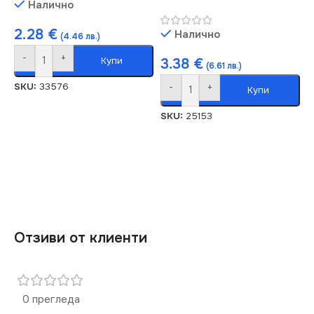
Налично
2.28
€
Налично
(4.46 лв.)
-
+
Купи
3.38
€
(6.61 лв.)
SKU:
33576
-
+
Купи
SKU:
25153
Отзиви от клиенти
0 прегледа