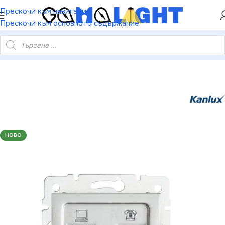
ХЕЙ ТИ! РЕГИСТРИРАЙ СЕ И ВЗЕМИ КУПОН ЗА
Прескочи към навигация
НАМАЛЕНИЕ ОТ 5%
Прескочи към основното съдържание
5230 Компютърно-телефонно гнездо (RJ45 Cat 5e+RJ11) LOGI
НОВО