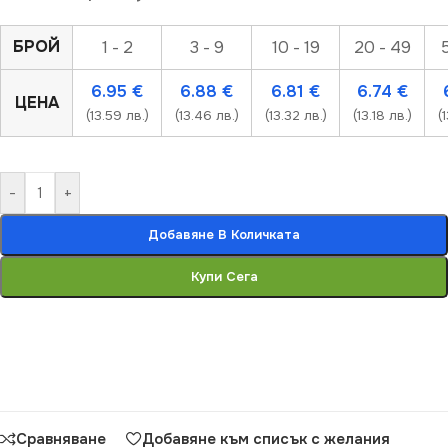
БРОЙ
1 - 2
3 - 9
10 - 19
20 - 49
6.95
€
6.88
€
6.81
€
6.74
€
ЦЕНА
(13.59 лв.)
(13.46 лв.)
(13.32 лв.)
(13.18 лв.)
(
-
+
Добавяне В Количката
Купи Сега
Сравняване
Добавяне към списък с желания