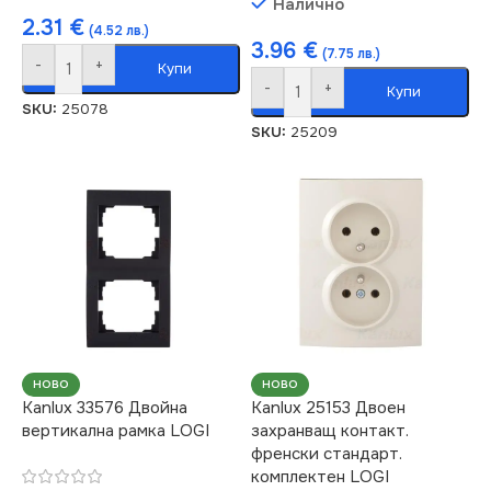
Налично
2.31
€
(4.52 лв.)
3.96
€
(7.75 лв.)
-
+
Купи
-
+
Купи
SKU:
25078
SKU:
25209
НОВО
НОВО
Kanlux 33576 Двойна
Kanlux 25153 Двоен
вертикална рамка LOGI
захранващ контакт.
френски стандарт.
комплектен LOGI