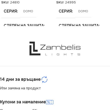
SKU:
24810
SKU:
24995
СЕРИЯ
СЕРИЯ
DOMO
DOMO
СТЕПЕН НА ЗАЩИТА
СТЕПЕН НА ЗАЩИТА
IP20
IP20
ЦВЯТ
ЦВЯТ
Кремав
Перлено Бяло
МАРКА
МАРКА
KANLUX
KANLUX
14 дни за връщане
РОЗЕТКА
РОЗЕТКА
Или замяна на продукт
За Телефон RJ11
За Високоговорители
Купони за намаление