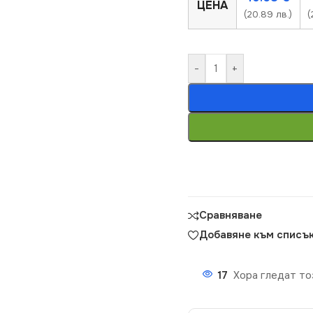
ЦЕНА
(20.89 лв.)
(
-
+
Сравняване
Добавяне към списък
17
Хора гледат то