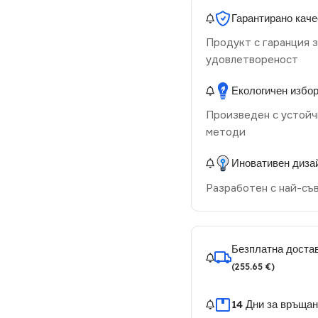
Гарантирано каче
Продукт с гаранция з
удовлетвореност
Екологичен избо
Произведен с устойч
методи
Иновативен диза
Разработен с най-съ
Безплатна достав
(255.65 €)
14 Дни за връща