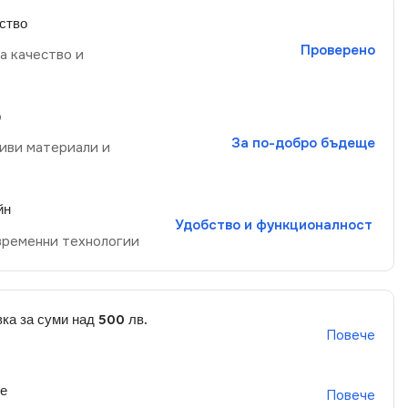
ство
Проверено
а качество и
р
За по-добро бъдеще
иви материали и
йн
Удобство и функционалност
временни технологии
ка за суми над 500 лв.
Повече
не
Повече