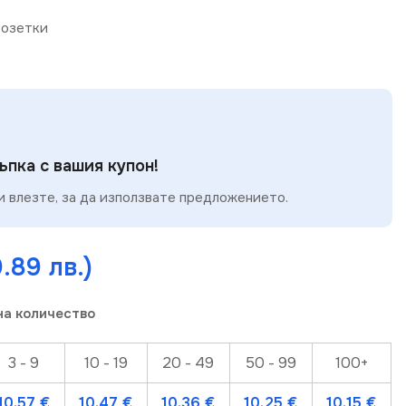
озетки
пка с вашия купон!
 влезте, за да използвате предложението.
.89 лв.)
на количество
3 - 9
10 - 19
20 - 49
50 - 99
100+
10.57
€
10.47
€
10.36
€
10.25
€
10.15
€