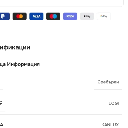
ификации
ща Информация
Сребърен
Я
LOGI
А
KANLUX