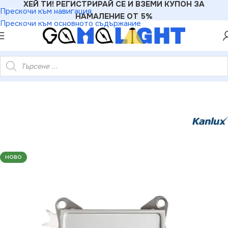
ХЕЙ ТИ! РЕГИСТРИРАЙ СЕ И ВЗЕМИ КУПОН ЗА
Прескочи към навигация
НАМАЛЕНИЕ ОТ 5%
Прескочи към основното съдържание
материали
»
Розетки
»
Kanlux 25219 Крайно гнездо R-TV LOGI
НОВО