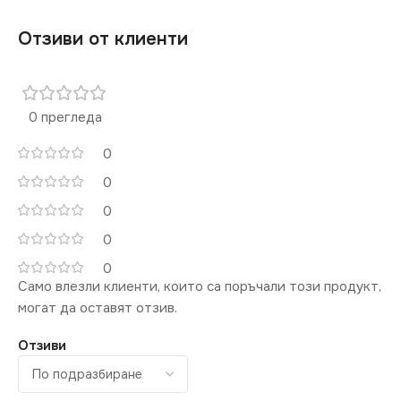
Отзиви от клиенти
За Високоговорители
За ТВ Антена
0 прегледа
0
0
0
0
0
Само влезли клиенти, които са поръчали този продукт,
могат да оставят отзив.
Отзиви