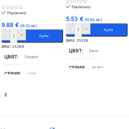
Налично
Налично
5.53
€
(10.82 лв.)
9.88
€
(19.32 лв.)
-
+
Купи
-
+
Купи
SKU:
25328
SKU:
25288
ЦВЯТ
Бяло
ЦВЯТ
Графит
СЕРИЯ
BIURO
СЕРИЯ
LOGI
МАРКА
KANLUX
МАРКА
KANLUX
РОЗЕТКА
За ТВ Антена
РОЗЕТКА
За Интернет RJ45