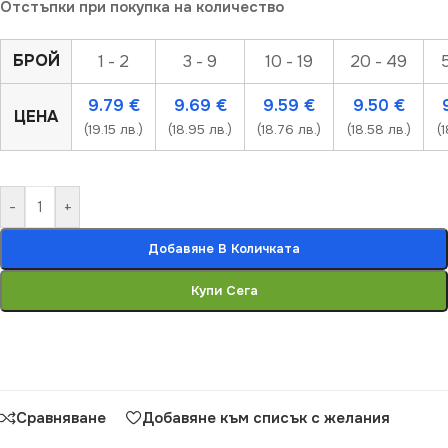
Отстъпки при покупка на количество
БРОЙ
1 - 2
3 - 9
10 - 19
20 - 49
9.79
€
9.69
€
9.59
€
9.50
€
ЦЕНА
(19.15 лв.)
(18.95 лв.)
(18.76 лв.)
(18.58 лв.)
(
-
+
Добавяне В Количката
Купи Сега
Сравняване
Добавяне към списък с желания