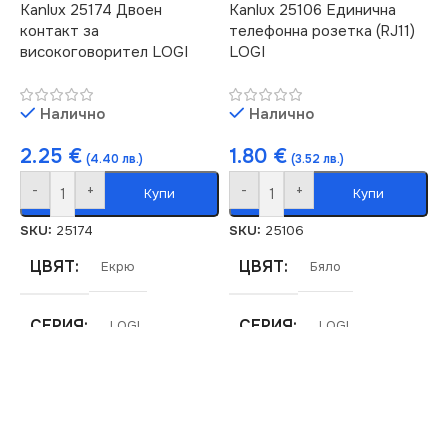
Kanlux 25174 Двоен
Kanlux 25106 Единична
МАРКА
KANLUX
контакт за
телефонна розетка (RJ11)
МАРКА
KANLUX
високоговорител LOGI
LOGI
КОНТАКТ
Единичен
КОНТАКТ
Единичен
Налично
Налично
2.25
€
1.80
€
(4.40 лв.)
(3.52 лв.)
-
+
-
+
Купи
Купи
SKU:
25174
SKU:
25106
ЦВЯТ
ЦВЯТ
Екрю
Бяло
СЕРИЯ
СЕРИЯ
LOGI
LOGI
МАРКА
МАРКА
KANLUX
KANLUX
РОЗЕТКА
РОЗЕТКА