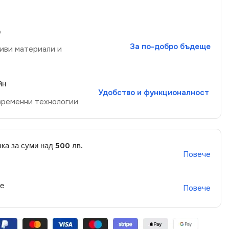
р
За по-добро бъдеще
иви материали и
йн
Удобство и функционалност
временни технологии
ка за суми над 500 лв.
Повече
не
Повече