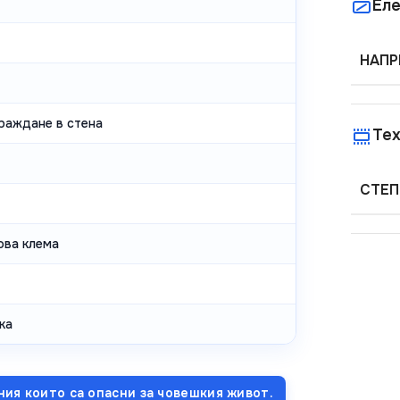
Еле
НАПР
граждане в стена
Тех
СТЕП
ова клема
ка
ния които са опасни за човешкия живот.