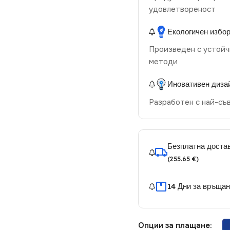
удовлетвореност
Екологичен избо
Произведен с устойч
методи
Иновативен диза
Разработен с най-съ
Безплатна достав
(255.65 €)
14 Дни за връща
Опции за плащане: