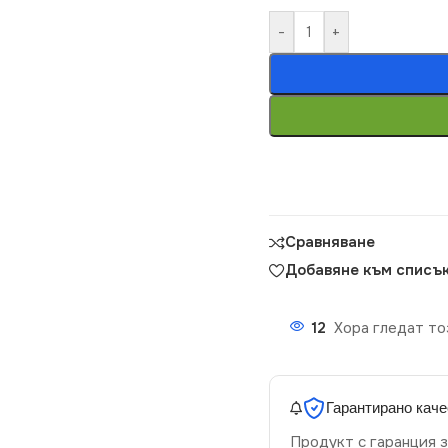
-
+
Сравняване
Добавяне към списък
12
Хора гледат то
Гарантирано каче
Продукт с гаранция з