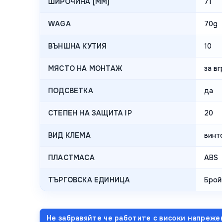
ШИРОЧИНА [MM]
71
WAGA
70g
ВЪНШНА КУТИЯ
10
МЯСТО НА МОНТАЖ
за в
ПОДСВЕТКА
да
СТЕПЕН НА ЗАЩИТА IP
20
ВИД КЛЕМА
винт
ПЛАСТМАСА
ABS
ТЪРГОВСКА ЕДИНИЦА
Брой
Не забравяйте че работите с високи напреже