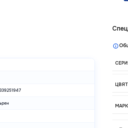
Спец
Об
СЕРИ
ЦВЯТ
339251947
ърен
МАРК