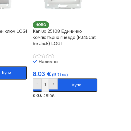
НОВО
ен ключ LOGI
Kanlux 25108 Единично
компютърно гнездо (RJ45Cat
5e Jack) LOGI
Налично
Купи
8.03
€
(15.71 лв.)
-
+
Купи
SKU:
25108