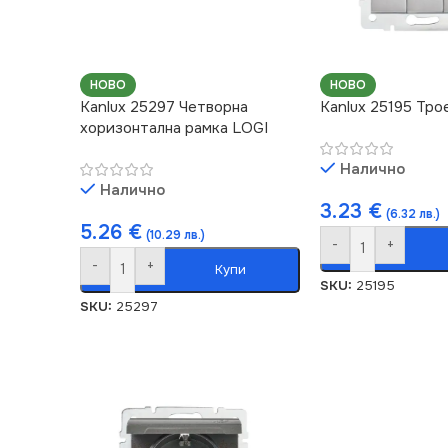
НОВО
НОВО
Kanlux 25297 Четворна
Kanlux 25195 Тро
хоризонтална рамка LOGI
Налично
Налично
3.23
€
(6.32 лв.)
5.26
€
(10.29 лв.)
-
+
-
+
Купи
SKU:
25195
SKU:
25297