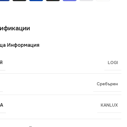
ификации
ща Информация
Я
LOGI
Сребърен
А
KANLUX