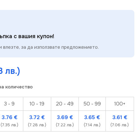
пка с вашия купон!
 влезте, за да използвате предложението.
3 лв.)
на количество
3 - 9
10 - 19
20 - 49
50 - 99
100+
3.76
€
3.72
€
3.69
€
3.65
€
3.61
€
(7.35 лв.)
(7.28 лв.)
(7.22 лв.)
(7.14 лв.)
(7.06 лв.)